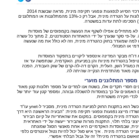
דו"ח של איגוד מרכזי הסיוע לנפגעות ונפגעי תקיפה מינית, מראה שבשנת 2014
הוגשו 40,000 תלונות על הטרדה מינית, אבל רק כ-13% מהמתלוננות או המתלוננים
ו לא מתחילים אפילו לשקף את הנעשה בקמפוסים של מוסדות
ההשכלה הגבוהה. על-פי סקר שנערך על ידי התאחדות הסטודנטים, 2 מתוך כל עשרה
 למה שמוגדר בחוק כהטרדה מינית, וזה לא כולל את מה שנעשה
מי או המנהלי.
-2013 מצא דו"ח מבקר המדינה אינספור ליקויים בתפקוד המוסדות
יפול בהטרדות מיניות והן במניעתן. האקדמיה, שנתפשה עד אז
ת כמגדל השן, העלית, הקרם דה-לה-קרם של שוק העבודה, הפכה
חוקה מאוד מהתדמית הנקייה שהיתה לה.
מספר המתלוננים מזערי
ים חסרי תקדים אלו, בשטח אנו למדים על מספר תלונות קטן מאוד
האמונים על כך במוסדות להשכלה גבוהה, ומספר קטן עוד יותר של
 לכדי חקירה משטרתית.
למה זה קורה? הכשל הוא בתקנות החוק למניעת הטרדה מינית, מסביר ל-ynet עו"ד
שמשרדו מייצג נפגעות ונפגעי תקיפה מינית: "הבעיה הראשונה היא דרך
 הטרדה מינית בקמפוסים. במקום את שהאחריות על קיום הבירור
יצוני בלתי תלוי, התקנות מורות שהבירור ייעשה על ידי האחראית
מינית, שבמוסדות האקדמיים היא אחת מאנשי הסגל שמונתה
ייני הטרדה מינית . איך איש סגל יכול להיות נטול אינטרסים כלפי
ואשם בהטרדה מינית? זה על גבול הבלתי אפשרי.