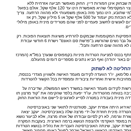
ת שבחוק אינן חמורות דיין. החוק מאפשר תביעה אזרחית ללא
הוכחת נזק שהפיצוי המקסימלי שהיא מאפשרת הינו עד 120 אלף שקל, אולם בפועל
י שתובע, הינו נמוך מזה באופן משמעותי ולא מהווה הרתעה. צריך
שסכום הפיצוי ללא הוכחת נזק יעמוד על 500 אלף שקל או 5 מיליון שקל, רק אז
רום לאנשים לחשוב פעמיים לפני שהם מטרידים מינית באופן מילולי
ים.
 הפסיקות המקוממות שבמקום להרתיע משיגות תוצאות הפוכות. רק
לאחרונה שמענו על גבר נשים שהורשע ב"פרשת סם האונס" וישרת 6 חודשי עבודת
 לא מהווה שום הרתעה וחבל".
שתתף בכנס למניעת הטרדות מיניות בקמפוסים שנערך במל"א (המרכז
ם באור יהודה) ואף הביא נתונים מספריים דומים מהעולם.
החליטה לא לשתוק
סלימאן, יו"ר הוועדה לקידום מעמד האישה ולשוויון מגדרי בכנסת,
מחויבות אישית ואחריות ציבורית וממסדית בכל הקשור להטרדות
"ר הרשות לקידום מעמד האישה במשרד ראש הממשלה, שדיברה על
יבה בטוחה מהטרדות, עו"ד יפעת בלפר שהקימה את "קוד מרצון תו
ה מינית בעבודה במטרה לסייע לארגונים ליישם את הוראות החוק.
ירוע היתה אפרת יעקב, סטודנטית לתואר שני באוניברסיטה
רדה מינית חוזרת על-ידי מרצה שלה באוניברסיטה. יעקב יצאה
רת וגרמה, לא רק לסיום עבודתו של אותו מרצה, אלא לביעור נושא
ת במוסד האקדמי ולהצפת הנושא ברמה הארצית. בעקבות המקרה
רת יעקב, שינתה האוניברסיטה העברית את נהליה בנושא הטרדות
מוסד האקדמי הראשון בישראל שבחר לפעול באופן מחמיר מאשר