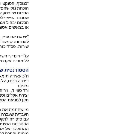
"בנוסף, הסנקציו
הסכום שייפסק למ
הסכום יבהיל ויג
או במעשים אסור
"יש גם את עניין
שירות. פס"ד כזה
עו"ד ויינרייך ה
ללימודים אקדמיי
הסטודנטית ש
ח"כ עאידה תומא 
דיברה בכנס, על 
מיניות,
ורד סווייד, יו
יצירת אקלים וסב
תקן למניעת הטרד
מי שחתמה את הא
העברית שעברה הט
עם סיפורה לתקשו
ההטרדות המיניו
המתוקשר של אפש
מיניות והפכה ל