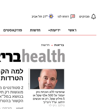
בריאות
חדשות
למה הקמ
הטרדות מ
2 סטודנטים 
מוגשות רק תל
שהפיצוי ללא הוכחת נזק
יעמוד על 500 אלף שקל או
בנושא במל"א 
5 מיליון שקל, רק אז אנשים
הקשור בהטרד
ירתעו. עו"ד ויינרייך
צילום: ניקי לוי
ynet
פורסם: 13.01.16, 16:08