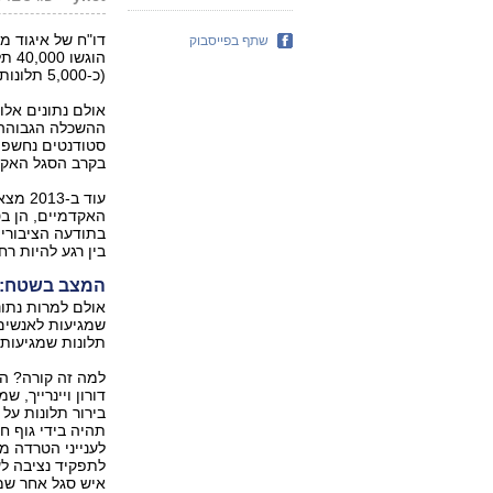
שתף בפייסבוק
(כ-5,000 תלונות) הסכימו לתת עדות במשטרה.
אולם נתונים אל
סטודנטים נחשפו
בקרב הסגל האקד
עוד ב
האקדמיים, הן בט
בתודעה הציבורי
בין רגע להיות ר
המצב בשטח: 
אולם למרות נתונ
שמגיעות לאנשים 
תלונות שמגיעות
דורון ויינרייך, 
בירור תלונות על
תהיה בידי גוף ח
לענייני הטרדה 
לתפקיד נציבה לענ
איש סגל אחר שמ