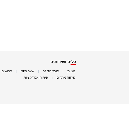
כלים ושירותים
מניות
שער הדולר
שער היורו
דרושים
|
|
|
|
פיתוח אתרים
פיתוח אפליקציות
|
|