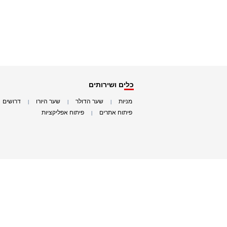
כלים ושירותים
מניות
שער הדולר
שער היורו
דרושים
|
|
|
|
פיתוח אתרים
פיתוח אפליקציות
|
|