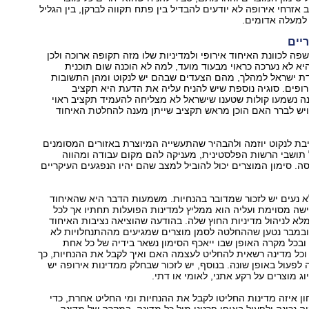
 אזרחי אירופה לא יודעים להבדיל בין פתח תקווה לברקן, בין הגליל
ד למעלה אדומים.
יים
פה לכוונת האיחוד אירופי ולמדיניות שלו מזה תקופה ארוכה ולכן
יא לא נערכה כראוי מבעוד מועד, למה לא הוכנה שום תוכנית
 ישראל למהלך, מהם הצעדים שבהם יש לנקוט ומהן התשובות
ופים. סוגיה נוספת שיש להניח עליה את הדעת היא תקציב
ה נשמעו קולות שטענו שישראל לא מצליחה להעמיד תקציב ראוי
ויש לברר האם הוכן מראש תקציב שייתן מענה להחלטת האיחוד
בת לנקוט יוזמה ולהבהיר שהתעשייה המיוצרת באזורים המסומנים
 תושבי הרשות הפלסטינית, מעניקה להם מקום עבודה ומהווה
ה. סימון המוצרים יכול להוביל למצב שהם יהיו הנפגעים העיקריים
 נעים יש לזכור שמדובר בהנחיות. משמעות הדבר היא שהאיחוד
שה מסוימת ועליה הוא ממליץ למדינות הפועלות תחתיו אך לכל
לא לניהול מדיניות החוץ שלה. בהודעה שהוציאה נציבות האיחוד
רופי ב-11 בנובמבר נטען שההחלטה לסמן מוצרים שמגיעים מההתנחלויות לא
ובכל מקרה האופן שבו ייאכף הסימון נשאר בידיה של כל אחת
וכל מדינה רשאית להחליט לעצמה האם ואיך לקבל את ההנחיות, כך
 לפעול באופן שונה. בנוסף, יש לזכור שבחלק ממדינות אירופה יש
ג מוצרים על רקע אתני, לאומי או דתי.
חון איזה מדינות החליטו לקבל את ההנחיות ומי החליט אחרת, כדי