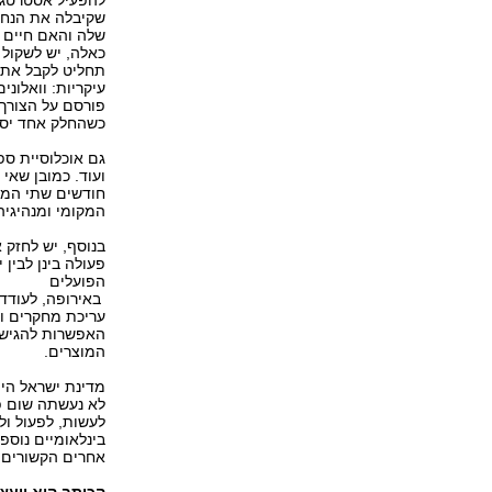
להפעיל אסטרטגיה
שקיבלה את הנחיו
שלה והאם חיים 
כאלה, יש לשקול 
תחליט לקבל את ה
עיקריות: וואלוני
פורסם על הצורך 
כשהחלק אחד יסו
גם אוכלוסיית ספ
ועוד. כמובן שאי
חודשים שתי המפל
המקומי ומנהיגיהן 
בנוסף, יש לחזק 
פעולה בינן לבין
הפועלים
באירופה, לעודד 
עריכת מחקרים ופ
האפשרות להגיש ת
המוצרים.
מדינת ישראל היי
לא נעשתה שום פ
לעשות, לפעול ול
בינלאומיים נוספ
אחרים הקשורים 