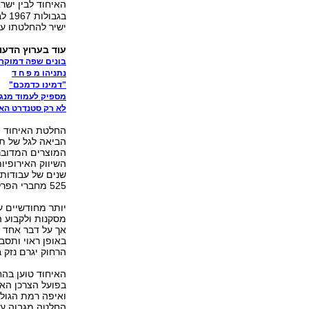
האיחוד לבין ישר
בגב
ישיר להחלטתו ע
עוד בערוץ הדעו
בונים שפה דמוקר
נתניהו מ פ ח ד
"דמינו כדמכם"
מספיק לעמוד מנג
לא רק סטנדרט הא
החלטת האיחוד הא
הביאה לגל של תג
המוצרים המדובר
השיווק האירופיו
שנים של עבודות 
525 מחברי הפרלמנט של איחוד הצביעו בעד ההחלטה, 70 היו נגד ו-31 נמנעו.
יותר מחודשיים ע
מסקנות ולקבוע ה
אך על דבר אחד א
באופן ראוי ותסב
הרחוק יגרם נזק ב
האיחוד טוען בהח
בפועל הצרכן האי
ואיפה רמת הגולן
החלטה מגבוה על 