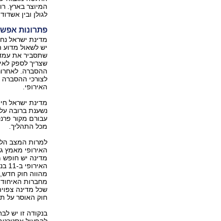
המיוצר בארץ. רוב
לגולן ובין אשדו
פתרונות אפשר
מדינת ישראל נחש
יש לשאול מדוע ה
שתסביר את עמדת
שצריך לספק לאיר
ההסברה. לאחרונ
לצורכי ההסברה 
האירופי.
מדינת ישראל חיי
נשענת ברובה על
עבורם מקור פרנס
מכל התהליך.
למרות המצב הלא
האירופי מאמץ גי
מדינה יש חופש מ
האי
מהווה חוק חדש, 
מחברות האיחוד 
שכל מדינה צפויה
חוק האוסר על תיו
בנקודה זו יש לב