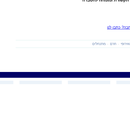
ץ תקשורת ומומחה להסברה
ה? כתבו לנו
ירופי
חרם
מתנחלים