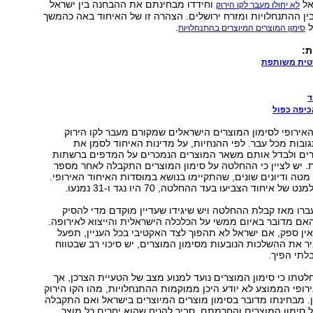
אל
וחידדו מבחינתם את ההבחנה בין ישראל
לא יחולו מעבר לקו הירוק
ולות 1967 לבין ההתנחלויות ומזרח ירושלים. הצהרה זו של האיחוד באה כהמשך
ל
.
סימון המוצרים המיוצרים בהתנחלויות
ת:
טית משותפת
ד
כיפה כפול
ירופי לסימון המוצרים הישראלים שמקורם מעבר לקו הירוק
ובות מכל עבר. לפי ההנחיות, על מדינות האיחוד לסמן את
ים ולבדל אותם משאר המוצרים הנמכרים על המדפים ברשתות
ת. יש לציין כי ההחלטה על סימון המוצרים התקבלה לאחר מספר
מטה ודיונים שונים, שהתקיימו בנושא במוסדות האיחוד האירופי.
ברו מאז קבלת ההחלטה ויש שיגידו שעדיין מוקדם מדי להסיק
אם מדובר באיום ממשי על הכלכלה הישראלית והייצוא לאירופה.
ין ספק, אם ישראל לא תהפוך לצד האקטיבי בכל העניין, תפעל
יר את ההשלכות הנובעות מסימון המוצרים, יש סיכוי רב שבטווח
לתי הפיך.
לטתו כי סימון המוצרים נועד למנוע מצב של הטעיית הצרכן, אך
רופי הממוצע לא יודע היכן ממוקמות ההתנחלויות, מהו הקו הירוק
. מבחינתו מדובר בסימון מוצרים המיוצרים בישראל ואם התקבלה
סימון המוצרים והחרמתם, סביר להניח שהוא יחרים כל מוצר