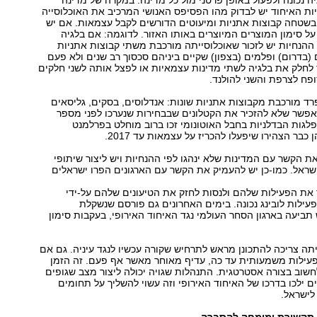
 נכונה ולפעול באופן פרטני מול כל מדינה. במקרה של מדינה
ת האיחוד יש לבדוק מהו הפסיפס האנושי המרכיב את האוכלוסייה
בשטחה קבוצות אתניות ומיעוטים הדורשים לקבל עצמאות. אם יש
על סימון המוצרים המיוצרים באותו האזור. לדוגמה: אם בלגיה
הנחיות יש לזכור שאוכלוסייתה מורכבת משתי קבוצות אתניות
ם (בדרום) ופלמים (בצפון) שקיים ביניהם סכסוך רב שנים ולא פעם
לחלק את בלגיה לשתי מדינות עצמאיות או לפצל אותה לשני חלקים
פח לצרפת והשני להולנד.
רד מורכבת מקבוצות אתניות שונות: אנדלוסים, בסקים, גליסאים
 אפשר שלא להזכיר את הקטלונים שבבחירות שנערכו לפני מספר
גות הבדלניות בחבל האוטונומי זכו ברוב מוחלט בפרלמנט
כבר הצהירו שיפעלו להכריז על עצמאות עד 2017.
את הקשר עם המדינות שלא ינהגו לפי ההנחיות ויש ליצור שיתופי
 ישראל. כמו-כן יש להעמיק את הקשר עם הארגונים הפרו ישראלים
את הפעילות שלהם ולנסות לחזק את הטיעונים שלהם על-ידי
עילות לובינג נכונה. בימים האחרונים גם פורסם שנשקלת
ביעה בארגון הסחר העולמי נגד האיחוד האירופי, בעקבות סימון
תה צריכה להתכונן מראש לתרחיש שקורה עכשיו לנגד עיניה. גם אם
עילות משמעותית עד כה, עדיף מאוחר מאשר אף פעם. זה הזמן
חשוב בצורה אסטרטגית. התנהלות שגויה יכולה ליצור מצב שגופים
ים ילכו בדרכו של האיחוד האירופי וזה עשוי להשליך על תחומים
לישראל.