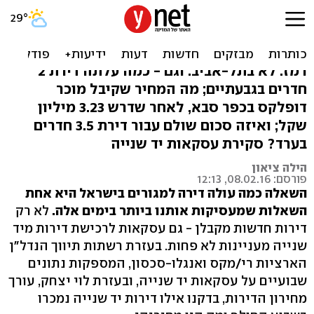
באיזו עיר תיירות עלתה דירה
622 אלף שקל?
רמז: לא בתל-אביב. וגם - כמה עלתה דירת 2
חדרים בגבעתיים; מה המחיר שקיבל מוכר
דופלקס בכפר סבא, לאחר שדרש 3.23 מיליון
שקל; ואיזה סכום שולם עבור דירת 3.5 חדרים
בערד? סקירת עסקאות יד שנייה
הילה ציאון
פורסם: 08.02.16, 12:13
השאלה כמה עולה דירה למגורים בישראל היא אחת
השאלות שמעסיקות אותנו ביותר בימים אלה.
לא רק
דירות חדשות מקבלן - גם עסקאות לרכישת דירות מיד
שנייה מעניינות לא פחות. בעזרת רשתות תיווך הנדל"ן
הארציות רי/מקס ואנגלו-סכסון, המספקות נתונים
שבועיים על עסקאות יד שנייה, ובעזרת לוי יצחק, עורך
מחירון הדירות, בדקנו אילו דירות יד שנייה נמכרו