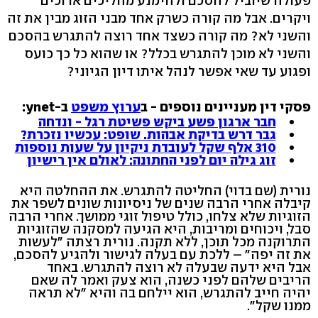
פעולה שיוביל להסכם ולהימנע מהליכים ארוכים
ויקרים. אבל מה קורה כשרק אחד מבני הזוג מבין את זה
והשני לא? מה קורה כשצד אחד רוצה להתגרש בהסכם
והשני לא מוכן להתגרש בכלל? או שהוא כל כך כועס
ופגוע עד שאי אפשר לנהל איתו דיון הגיוני?
פסקי דין מעניינים נוספים - ב
ערוץ משפט
ב-ynet:
חבר ארגון פשע ביקש פשיטת רגל - ונדחה
גבר דרש בדיקת אבהות. שופט: עכשיו נזכרת?
310 אלף שקל לעובדת ניקיון על שעות נוספות
זוג גילה יום לפני החתונה: לאולם אין רישיון
נורית (שם בדוי) החליטה להתגרש. את ההחלטה היא
קיבלה אחרי הרבה שנים של ניסיונות שונים לשפר את
הזוגיות שלא צלחו, כולל טיפול זוגי ממושך. אחרי הרבה
סבל, ויכוחים ומריבות, היא הגיעה למסקנה שהזוגיות
התרוקנה מכל תוכן, ללא תקנה. נורית רצתה "לעשות
את זה יפה" – ללכת עם בעלה לגישור ולהגיע להסכם,
אבל היא ידעה שבעלה לא רוצה להתגרש. באחד
הריבים שלהם לפני כשנה, הוא צעק ואמר לה שאם
יהיה חייב להתגרש, הוא יילחם בה והיא "לא תראה
ממנו שקל".