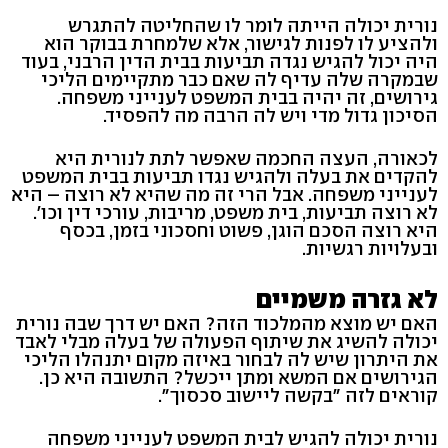
נורית יכולה הייתה לומר לו שהחליטה להתגרש
ולהציע לו לפנות לגישור, אלא שלמחרת בבוקר הוא
היה יכול להגיש נגדה תביעות בבית הדין הרבני, בעוד
שבמקרה שלה עדיף לה שאם כבר מתקיימים הליכי
גירושים, זה יהיה בבית המשפט לענייני משפחה.
הסיכון גדול מדי ויש לה הרבה מה להפסיד.
לכאורה, העצה החכמה שאפשר לתת לנורית היא
להקדים את בעלה ולהגיש נגדו תביעות בבית המשפט
לענייני משפחה. אבל הרי זה מה שהיא לא רוצה – היא
לא רוצה תביעות, בית משפט, מריבות, עורכי דין וכו'.
היא רוצה הסכם הוגן, פשוט וחסכוני בזמן, בכסף
ובעלויות רגשיות.
לא גזרה משמיים
האם יש מוצא מהמלכוד הזה? האם יש דרך שבה נורית
יכולה להשיג את שיתוף הפעולה של בעלה מבלי לאבד
את היתרון שיש לה לבחור באיזה מקום יתנהלו הליכי
הגירושים אם המשא ומתן ייכשל? התשובה היא כן.
קוראים לזה "בקשה ליישוב סכסוך".
נורית יכולה להגיש לבית המשפט לענייני משפחה