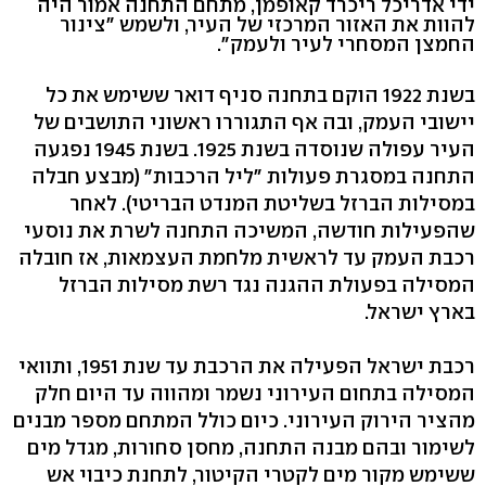
ידי אדריכל ריכרד קאופמן, מתחם התחנה אמור היה
להוות את האזור המרכזי של העיר, ולשמש "צינור
החמצן המסחרי לעיר ולעמק".
בשנת 1922 הוקם בתחנה סניף דואר ששימש את כל
יישובי העמק, ובה אף התגוררו ראשוני התושבים של
העיר עפולה שנוסדה בשנת 1925. בשנת 1945 נפגעה
התחנה במסגרת פעולות "ליל הרכבות" (מבצע חבלה
במסילות הברזל בשליטת המנדט הבריטי). לאחר
שהפעילות חודשה, המשיכה התחנה לשרת את נוסעי
רכבת העמק עד לראשית מלחמת העצמאות, אז חובלה
המסילה בפעולת ההגנה נגד רשת מסילות הברזל
בארץ ישראל.
רכבת ישראל הפעילה את הרכבת עד שנת 1951, ותוואי
המסילה בתחום העירוני נשמר ומהווה עד היום חלק
מהציר הירוק העירוני. כיום כולל המתחם מספר מבנים
לשימור ובהם מבנה התחנה, מחסן סחורות, מגדל מים
ששימש מקור מים לקטרי הקיטור, לתחנת כיבוי אש