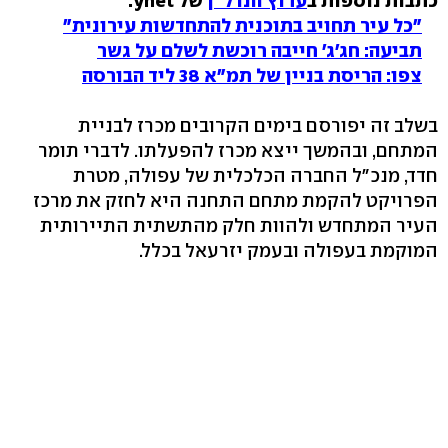
כתבות נוספות ב
ערוץ הנדל"ן
של ynet:
"כל עיר תחויב בתוכנית להתחדשות עירונית"
תביעה: חג'ג' חייבה רוכשת לשלם על גשר
צפו: הריסת בניין של תמ"א 38 ליד הבורסה
בשלב זה יפורסם בימים הקרובים מכרז לבניית
המתחם, ובהמשך ייצא מכרז להפעלתו. לדברי תומר
חדד, מנכ"ל החברה הכלכלית של עפולה, מטרת
הפרויקט להקמת מתחם התחנה היא לחזק את מרכז
העיר המתחדש ולהוות חלק מהתשתית התיירותית
המוקמת בעפולה ובעמק יזרעאל בכלל.