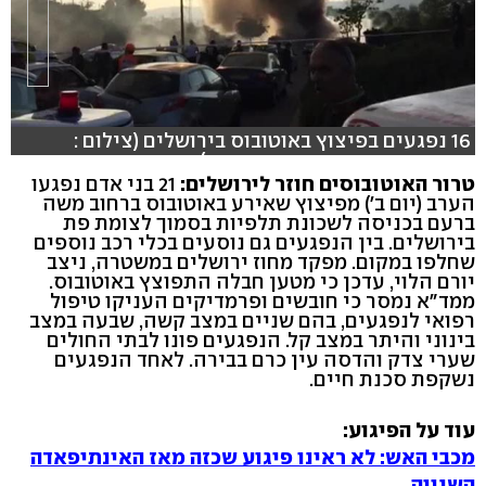
16 נפגעים בפיצוץ באוטובוס בירושלים (צילום :
מדברים תקשורת, עומרי אפרים)
טרור האוטובוסים חוזר לירושלים:
21 בני אדם נפגעו
הערב (יום ב') מפיצוץ שאירע באוטובוס ברחוב משה
ברעם בכניסה לשכונת תלפיות בסמוך לצומת פת
בירושלים. בין הנפגעים גם נוסעים בכלי רכב נוספים
שחלפו במקום. מפקד מחוז ירושלים במשטרה, ניצב
יורם הלוי, עדכן כי מטען חבלה התפוצץ באוטובוס.
ממד"א נמסר כי חובשים ופרמדיקים העניקו טיפול
רפואי לנפגעים, בהם שניים במצב קשה, שבעה במצב
בינוני והיתר במצב קל. הנפגעים פונו לבתי החולים
שערי צדק והדסה עין כרם בבירה. לאחד הנפגעים
נשקפת סכנת חיים.
עוד על הפיגוע:
מכבי האש: לא ראינו פיגוע שכזה מאז האינתיפאדה
השנייה