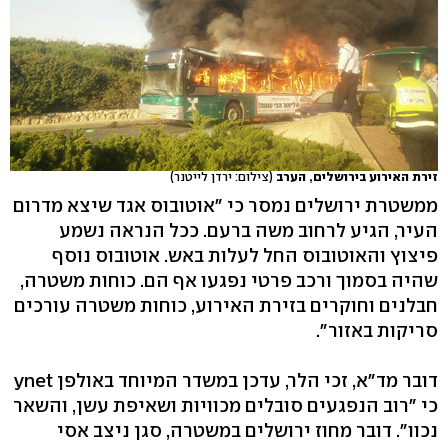
זירת האירוע בירושלים, הערב
(צילום: ירדן לייטנר)
ממשטרת ירושלים נמסר כי "אוטובוס אגד שיצא מדרום
העיר, הגיע לרחוב משה ברעם. ככל הנראה נשמע
פיצוץ והאוטובוס החל לעלות באש. אוטובוס נוסף
שהיה בסמוך ורכב פרטי נפגעו אף הם. כוחות משטרה,
חבלנים וחוקרים בזירת האירוע, כוחות משטרה עורכים
סריקות באזור".
דובר מד"א, זכי הלר, עדכן במשדר המיוחד באולפן ynet
כי "רוב הנפגעים סובלים מכוויות ושאיפת עשן, והשאר
נכוו". דובר מחוז ירושלים במשטרה, סגן ניצב אסי