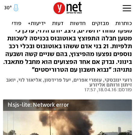
21 פצועים בפיגוע באוטובוס
בירושלים
מפקד מחוז ירושלים, ניצב יורם הלוי, עדכן כי
מטען חבלה התפוצץ באוטובוס בכניסה לשכונת
תלפיות. 21 בני אדם ששהו באוטובוס ובכלי רכב
נוספים נפצעו מהפיצוץ, בהם שניים קשה ושבעה
בינוני. נבדק אם אחד הפצועים הוא מחבל מתאבד.
נתניהו: "נבוא חשבון עם הטרוריסטים"
רועי ינובסקי, עומרי אפרים, יעל פרידסון, אליאור לוי, יואב
זיתון ורותם אליזרע
פורסם: 18.04.16, 17:57
hlsjs-lite: Network error