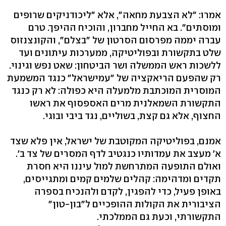
אמרו: "לא הצבעת מחאה", אלא "ליכודניקים שרופים
ומוסתים". בא החייל מחברון, והוכיח ההיפך. טרם
עברה יממה מפרסום הסרטון של "בצלם", והקונצנזוס
שלט בתקשורת ובפוליטיקה, ממערכות עיתונים ועד
ללשכות ראש הממשלה ושר הביטחון: שאט נפש וגינוי.
רק שהפעם הריאקציה של "עמישראל" כנגד המשמעת
המוסרית המוכתבת מלמעלה היא כפולה: לא רק כנגד
התקשורת השמאלנית מרים האספסוף את ראשו
החצוף, אלא גם קצת, בשוליים, נגד ביבי ובוגי.
אמנם, בפוליטיקה המקוטבת של ישראל, אין פלא שצד
א' מעצב את עמדותיו כנגטיב לדף המסרים של צד ב'.
ואולם התופעה המתרחשת למול עיננו היא חסרת
תקדים ומדהימה: קהלים שלמים קמים ומתגייסים,
באופן פעיל, כדי להפגין, לקדם ולהנכיח בספרה
הציבורית את הקולות ההופכיים ל"בון-טון"
התקשורתי, וכעת גם הממלכתי.