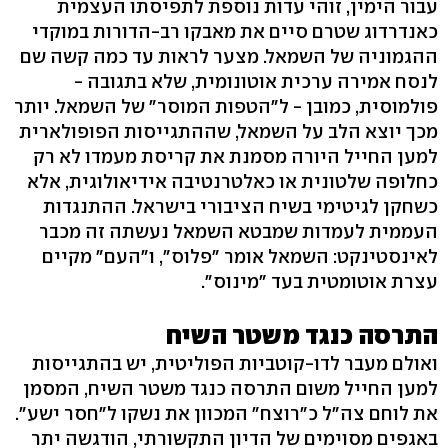
עבור הימין, זוהי עדות נוספת לתפיסתו העצמית
כאנדרדוג שטרם סיים את מאבקו רב-הדורות במוקדי
ההגמוניה של השמאל. מצער לראות עד כמה קשה שם
לנסח אמירה ערכית אוטונומית, שלא בתגובה -
פולמוסית, כמובן - ל"הטפות המוסר" של השמאל. יותר
מכך יוצא הלב על השמאל, שההתגייסות הפופולארית
למען החייל היורה מסמנת את קריסת מעמדו לא רק
כחלופה שלטונית או כאלטרנטיבה אידיאולוגית, אלא
כשחקן לגיטימי בשיח הציבורי בישראל. ההתנגדות
העממית לעמדות שמבטא השמאל נעשתה זה מכבר
לאינסטינקט: השמאל אומר "פלוס", ו"העם" מקיים
עצרת אוטומטית בעד "מינוס".
התרסה כנגד משטר השיח
ואולם מעבר לדו-קוטביות הפוליטית, יש בהתגייסות
למען החייל משום התרסה כנגד משטר השיח, המסמן
את לוחם צה"ל כ"רוצח" המכוון את נשקו ל"חסר ישע".
באגפים מסוימים של הדיון התקשורתי, הודגשה יתר