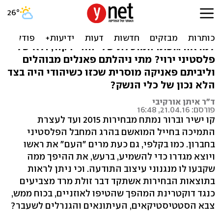
ה"אני מאשים" של האספסוף
מתי בפעם האחרונה נמלאתם זעם קדוש כל כך
למראה גופתו המוטלת של יהודי דקור, ולא של
פלסטיני ירוי? מתי ניהלתם פאנלים מבוהלים
וליביתם פאניקה מוסרית שכזו כשיהודי היה בצד
הלא נכון של כלי הנשק?
ד"ר איתן אורקיבי
פורסם: 21.04.16, 16:48
קו ישיר וברור נמתח מבחירות 2015 ועד לעצרת
התמיכה בחייל המואשם בהרג המחבל הפלסטיני
בחברון. כמו בקלפי, גם כעת מרים "העם" את ראשו
ויוצא מגדרו כדי להשמיע, ברעש, את ההיפך ממה
שקבעו לו מנגנוני עיצוב התודעה. וכי ניתן לראות
בתוצאות הבחירות אשתקד דבר זולת מרד מצביעים
כנגד דוקטרינת המהפך שהטיפו לאוזניים, בכוח ממש,
צבא הסטטיסטיקאים, העיתונאים והגנרלים לשעבר?