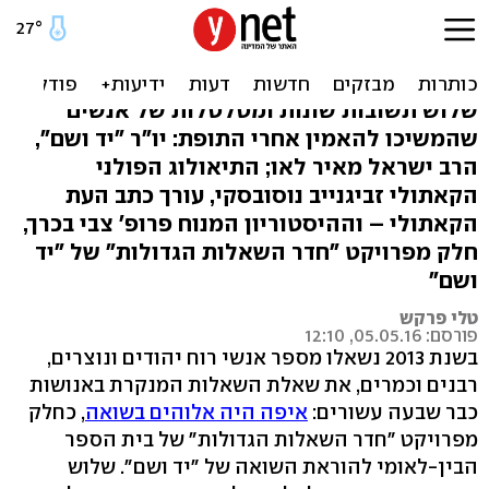
איפה היה אלוהים בשואה?
תשובות של מאמינים
שלוש תשובות שונות ומטלטלות של אנשים
שהמשיכו להאמין אחרי התופת: יו"ר "יד ושם",
הרב ישראל מאיר לאו; התיאולוג הפולני
הקאתולי זביגנייב נוסובסקי, עורך כתב העת
הקאתולי – וההיסטוריון המנוח פרופ' צבי בכרך,
חלק מפרויקט "חדר השאלות הגדולות" של "יד
ושם"
טלי פרקש
פורסם: 05.05.16, 12:10
בשנת 2013 נשאלו מספר אנשי רוח יהודים ונוצרים,
רבנים וכמרים, את שאלת השאלות המנקרת באנושות
כבר שבעה עשורים:
איפה היה אלוהים בשואה
, כחלק
מפרויקט "חדר השאלות הגדולות" של בית הספר
הבין-לאומי להוראת השואה של "יד ושם". שלוש