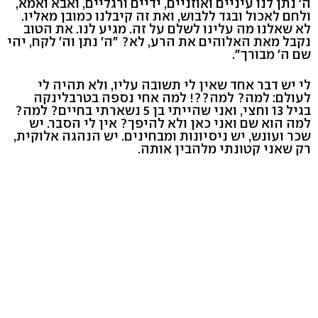
ה' נתן לנו עיניים ואוזניים, ידיים ורגליים, ואבא ואמא,
ולחם לאכול ובגד ללבוש, ואת זה קיבלנו כמובן מאליו.
לא שאלנו מה עלינו לשלם על זה. מגיע לנו. את הטוב
נקבל מאת האלוהים את הרע, לא? "ה' נתן וה' לקח, יהי
שם ה' מבורך".
לי יש דבר אחד שאין לי תשובה עליו, ולא תהיה לי
לעולם: למה? למה??! למה אחי נספה בטרבלינקה
בגיל 13 וחצי, ואני שהייתי בן 5 נשארתי בחיים? למה?
למה הוא שם ואני כאן ולא להיפך? אין לי הסבר. יש
שכר ועונש, יש ניסיונות ומבחינים. יש הנהגה אלוקית,
רק שאני קטונתי מלהבין אותה.