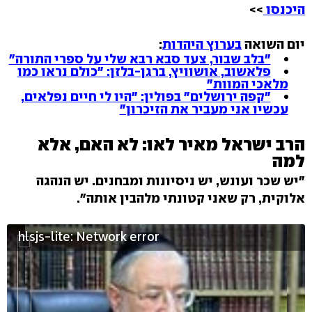
היכנסו
>>
יום השואה
בערוץ היהדות
:
"בלב שבור, צעד סבא רבא שלי על ספרי התורה"
פלאשוב, אושוויץ, ברגן-בלזן: "כולם נראו כמו
מלאכי המוות"
"קפה ירושלים" בפולין: "היו לי חיים נפלאים,
עכשיו אני מעביר את הזיכרון"
הרב ישראל מאיר לאו: לא האם, אלא
למה
"יש שכר ועונש, יש ניסיונות ומבחנים. יש הנהגה
אלוקית, רק שאני קטונתי מלהבין אותה".
hlsjs-lite: Network error