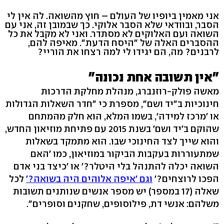
אני מאמין ביופיו של העולם – חוץ מהשואה. לה אין לי
הסבר, ובוודאי שלא הסבר אלוקי. כך שבמובן זה, אני עם
השואה ועם האלוקים לא מסתדר. ואני לא מקבל את כל
ההסברים האלה של "היסח הדעת". מאיפה להם,
לרבנים? מה, הם יגידו לי למה רצחו את הוריי?
"אין תשובה אחת נכונה"
מאשה פולק-רוזנברג, מנהלת מחלקת הדרכות
חינוכיות ב"יד ושם", מספרת כי "חדר השאלות הגדולות
או 'מרכז למידה', בשמו המלא, הוא חלק מהמתחם
שהוקם ב'יד ושם' בשנת 2015 עם פתיחת מוזיאון החדש,
והוא שייך לצד החינוכי שבו. הוא מתמקד בשאלות
שמתעוררות בעקבות הביקור במוזיאון, כמו 'האם
השואה יכלה להתנהל בלי היטלר?' או 'כיצד בני אדם
הפכו לרוצחים?'
וגם 'איפה אלוהים היה בשואה?'
לכל
שאלה (17 במספר) יש מספר אנשים שנותנים תשובות
משלהם: אנשי דת, פילוסופים, שחקנים וסופרים".