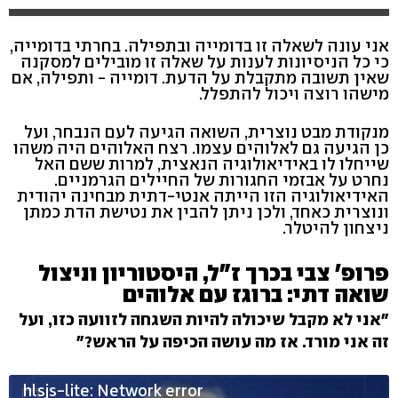
אני עונה לשאלה זו בדומייה ובתפילה. בחרתי בדומייה,
כי כל הניסיונות לענות על שאלה זו מובילים למסקנה
שאין תשובה מתקבלת על הדעת. דומייה - ותפילה, אם
מישהו רוצה ויכול להתפלל.
מנקודת מבט נוצרית, השואה הגיעה לעם הנבחר, ועל
כן הגיעה גם לאלוהים עצמו. רצח האלוהים היה משהו
שייחלו לו באידיאולוגיה הנאצית, למרות ששם האל
נחרט על אבזמי החגורות של החיילים הגרמניים.
האידיאולוגיה הזו הייתה אנטי-דתית מבחינה יהודית
ונוצרית כאחד, ולכן ניתן להבין את נטישת הדת כמתן
ניצחון להיטלר.
פרופ' צבי בכרך ז"ל, היסטוריון וניצול
שואה דתי: ברוגז עם אלוהים
"אני לא מקבל שיכולה להיות השגחה לזוועה כזו, ועל
זה אני מורד. אז מה עושה הכיפה על הראש?"
hlsjs-lite: Network error