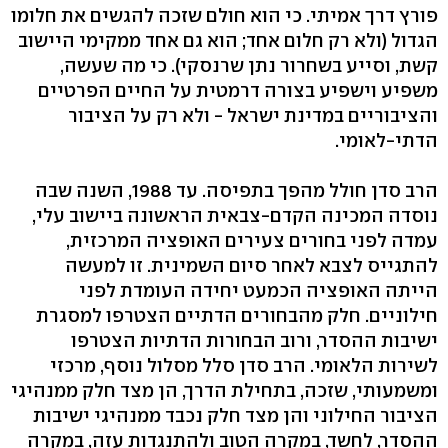
פורץ דרך אמיתי. כי הוא חולם שזכה להגשים את חלומו
הגדול (ולא רק חלום אחד; הוא גם אחד ממקימי היישוב
קשת, וסייע בשחרור נתן שרנסקי). כי מה שעשה,
משפיע וישפיע בצורה דרמטית על החיים הפרטיים
והציבוריים במדינת ישראל - ולא רק על הציבור
הדתי-לאומי.
הרב סדן חולל מהפך בתפיסה. עד 1988, השנה שבה
נוסדה המכינה הקדם-צבאית הראשונה ביישוב עלי,
עמדה לפני בחורים צעירים האופציה המרכזית,
להתגייס לצבא לאחר סיום השמינית. זו למעשה
הייתה האופציה הכמעט יחידה העומדת לפני
חילוניים. חלק מהבחורים הדתיים הצטרפו למסגרת
ישיבות ההסדר, ורוב הבחורות הדתיות הצטרפו
לשירות הלאומי. הרב סדן סלל מסלול נוסף, מרכזי
ומשמעותי, שזכה, בתחילת הדרך, הן מצד חלק ממנהיגי
הציבור החילוני והן מצד חלק נכבד ממנהיגי ישיבות
ההסדר, לחשד, במקרה הטוב ולהתנגדות עזה, במקרה