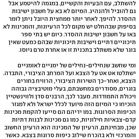
להשתלב, עם הבעיות והקשיים, במגמה להיטמע אבל
גם להוביל ולהנהיג. המיזם לא בא על חשבון ישיבות
ההסדר. להיפך. לאחר יותר ממחצית היובל ניתן לומר
בסיפוק שבהחלט יש מקום לכל הרעיונות, והמכינות לא
באו על חשבון ישיבות ההסדר. כיום יש בתי ספר
תיכוניים דתיים וישיבות תיכוניות שבהם כמעט שאין
בוגר שלא משתלב בתכנית זו או אחרת טרם גיוסו.
ומי שחשב שנחילים-נחילים של ימניים לאומניים
ישתלטו אט אט על הצבא ועל המרחב הציבורי, התבדה.
הצבא, ואחר-כך השירות הציבורי, הרוויח בחורים
בוגרים, מסודרים במחשבתם, בעלי מוטיבציה גבוהה
ויכולת התמודדות. מעבר לכך, הרבנים סדן ולווינשטיין
הוכיחו כי המיזם הזה מיועד לכלל ישראל ולא למגזר
הכיפות הסרוגות. במו ידיהם הם סייעו להקמת מכינות
קדם-צבאיות חילוניות, כמו גם מכינות לבנות דתיות
שכן, מבחינתם, הרעיון של המכינה הוא הרעיון החשוב
והמרכזי ולא בהכרח שילוב כיפות סרוגות בצבא. כאשר