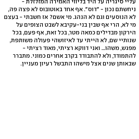
עליי סיגריה על היד בליווי האמירה המזלזלת -
ניחשתם נכון - "דוס". אף אחד באוטובוס לא פצה פה,
לא הנוסעים וגם לא הנהג. מי אשם? אז חשבתי - בעצם
מי לא, הרי אף שבין בני-עקיבא לשבט הצופים על
הירקון מבדילים כמאה מטר, בכל זאת, אף פעם, בכל
שנותיי שם, לא הייתי עד לאיזושהי פעולה משותפת,
מפגש, משהו... ואני דווקא רציתי, מאוד רציתי -
להתמודד, ולא להתבודד בקרב אחרים כמוני. מתברר
שבאותן שנים אצל מישהו התבשל רעיון מעניין.