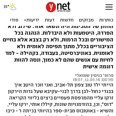
למה לתת לרב סדן את פרס
ישראל
החזון של המכינות היה ונשאר אחר: שילוב ולא
הפרדה, היטמעות ולא היבדלות. הנהגה בכל
המישורים ובכל הרמות, ולא רק בצבא אלא בחיים
הציבוריים בכלל, מתוך תפיסה לאומית ולא
לאומנית. באוניברסיטה, בעבודה, בקהילה - למד
לחיות עם אנשים שהם לא כמוך, ונסה להוות
דוגמה אישית
פרופ' בנימין שמואלי
פורסם: 12.05.16, 18:07
הייתי ילד טוב צפון תל-אביב, ואני זוכר היטב איך
בבגדי כחול-לבן בדרך לבני-עקיבא שעל גדות הירקון
זרקו עליי מהמרפסת פעמיים ביצים בליווי הקריאה
"דוס", וכן, בהזדמנויות שונות, קיללו אותי, ירקו עליי,
והשיא - באוטובוס מבית-ספר בהיותי בכיתה ו' - כיבו