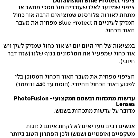
ציפוי DuraVision Blue Protect
ציפוי שמיועד לאלו שעובדים מול מסכי מחשב או
מתחת לאורות פלורסנט שמוציאים הרבה אור כחול
המזיק לעיניים ה Blue Protect מפחית את מעבר
האור הכחול.
במציאות של חיי היום יום יש אור כחול שמזיק לעין ויש
אור כחול שמפעיל את המלטונים בגוף שלנו (שזה דבר
חיובי).
הציפוי מפחית את מעבר האור הכחול המסוכן בלי
לפגוע באור הכחול החיובי. (חוסם עד 440 ננומטר)
עדשות מתכהות ובשמם המקצועי- PhotoFusion
Lenses
מדובר על עדשות מתכהות בשמש.
אנשים רבים מעדיפים לא לקחת איתם 2 זוגות
משקפיים (אופטיים ושמש) ולכן הפתרון הטוב ביותר