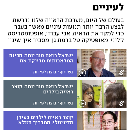
לעיניים
בעולם של היום, מערכת הראייה שלנו נדרשת
לבצע הרבה יותר תנועות עיניים מאשר בעבר
כדי למקד את הראיה. אבי עבודי, אופטומטריסט
קליני, מאופטיקה טל ברמת גן, מסביר איך שינוי
קטן בעדשות יכול לשפר את בריאות העיניים
ולעזור לנו לראות טוב יותר
ישראל רואה טוב יותר: הבינה
המלאכותית מדייקת את
הראייה
בשיתוף קבוצת לפידות
ישראל רואה טוב יותר: קוצר
ראייה בילדים
בשיתוף קבוצת לפידות
קוצר ראייה לילדים בעידן
הדיגיטלי: המדריך המלא
להורים לזיהוי, מניעה וטיפול