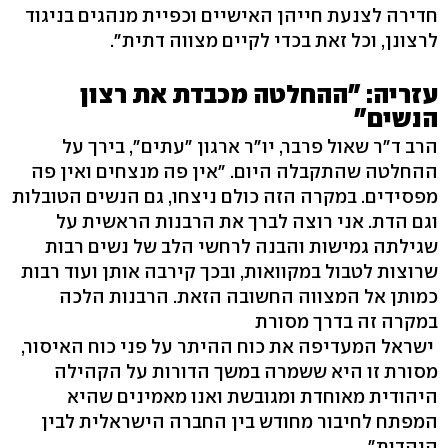
חדירה לצנעת חייהן האישיים וכפיית מנהגים בניגוד
לרצונן, וכל זאת בכדי לקיים מצווה דתית".
עזריה: "ההחלטה מכבדת את רצון
הנשים"
הרב ד"ר שאול פרבר, יו"ר ארגון "עתים", בירך על
ההחלטה שהתקבלה היום. "אין פה מנצחים ואין פה
מפסידים. במקרה הזה כולם ניצחו, גם הנשים הטובלות
וגם הדת. אני רוצה לברך את הרבנות הראשית על
שגילתה גמישות והבנה לרחשי הלב של נשים רבות
שרוצות לטבול במקוואות, ובכך קירבה אותן ועוד רבות
כמותן אל המצווה החשובה הזאת. הרבנות הלכה
במקרה זה בדרך מסורת
ישראל המעדיפה את כוח ההיתר על פני כוח האיסור,
מסורת זו היא ששמרה במשך הדורות על הקהילה
היהודית מאוחדת ומגובשת ואנו מאמינים שהיא
המפתח לחיבור מחודש בין החברה הישראלית לבין
היהדות".