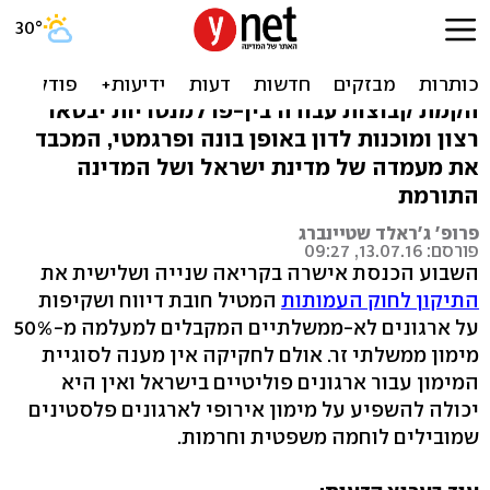
חוק העמותות: הזדמנות
לשיפור היחסים עם אירופה
הקמת קבוצות עבודה בין-פרלמנטריות יבטאו
רצון ומוכנות לדון באופן בונה ופרגמטי, המכבד
את מעמדה של מדינת ישראל ושל המדינה
התורמת
פרופ' ג'ראלד שטיינברג
פורסם: 13.07.16, 09:27
השבוע הכנסת אישרה בקריאה שנייה ושלישית את
התיקון לחוק העמותות
המטיל חובת דיווח ושקיפות
על ארגונים לא-ממשלתיים המקבלים למעלמה מ-50%
מימון ממשלתי זר. אולם לחקיקה אין מענה לסוגיית
המימון עבור ארגונים פוליטיים בישראל ואין היא
יכולה להשפיע על מימון אירופי לארגונים פלסטינים
שמובילים לוחמה משפטית וחרמות.