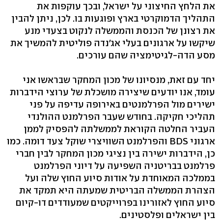
את הלחץ החיצוני על ישראל, ובכך עוקפות את
התהליך הדמוקרטי בארץ ופוגעות בו. לכן, ניתן להבין
את רצונן של הכנסת והממשלה לנקוט בצעדי מנע
שיקשו על ארגונים בעלי אג'נדה פוליטית להמשיך את
מסע הדה-לגיטימציה שהם עורכים.
יחד עם זאת, מנסיונו של מכון המחקר שבראשו אני
עומד, אנו יודעים שיצירה מושכלת של ערוצי הידברות
ישירים מול הפרלמנטים באירופה עדיפה על פני
תהליכי חקיקה. בחודש שעבר הפרלמנט ההולנדי
העביר החלטה הקוראת לממשלתה להפסיק לממן
ארגוני BDS והפרלמנט השוויצרי שוקל צעד דומה. כמו
כן, הידברות ישירה בין נציגי מכון המחקר לבין חברי
פרלמנט בבריטניה השפיעה על דיוני הפרלמנט
בממלכה המאוחדת על אודות סיוע החוץ שלה ועל
הצהרת הממשלה הבריטית שמעתה היא תמקד את
סיוע החוץ לאזורינו בפרוייקטים שמעודדים דו-קיום
בין ישראלים ופלסטינים.