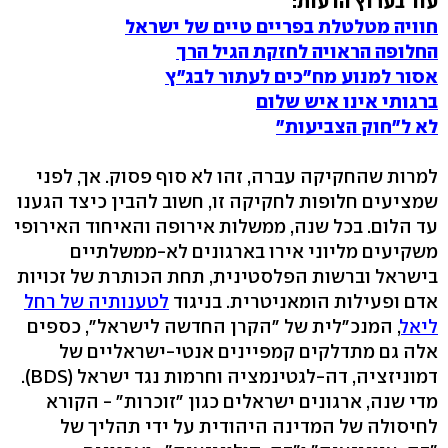
עוד בערוץ הדעות:
חוויה מטלטלת בפריים טיים של ישראל
החלופה הראויה לחזקת הגיל הרך
אסור למנוע מח"כים לעתור לבג"ץ
ברגותי אינו איש שלום
לא ל"חוק הצביעות"
למרות שהחקיקה עברה, זהו לא סוף פסוק. אך, לפני
שמציעים חלופות לחקיקה זו, חשוב להבין כיצד הגענו
עד הלום. בכל שנה, ממשלות אירופה והאיחוד האירופי
משקיעים מליוני אירו בארגונים לא-ממשלתיים
בישראל וברשות הפלסטינית, תחת הכותרת של זכויות
אדם ופעילות הומאניטרית. בניגוד
לטענותיה של רחל
ליאל
, המנכ"לית של "הקרן החדשה לישראל", כספים
אלה גם מתדלקים קמפיינים אנטי-ישראליים של
דמוניזציה, דה-לגטינמציה וחרמות נגד ישראל (BDS).
מדי שנה, ארגונים ישראלים כגון "זוכרות" - הקורא
לחיסולה של המדינה היהודית על ידי תהליך של