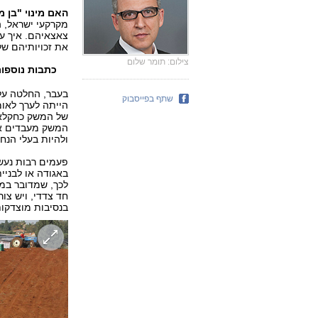
האם מינוי "בן
מקרקעי ישראל, ה
צאצאיהם. איך ע
את זכויותיהם של
צילום: תומר שלום
כתבות נוספו
בעבר, החלטה על
שתף בפייסבוק
הייתה לערך לאומ
של המשק כחקלאי.
המשק מעבדים או
ולהיות בעלי הנח
פעמים רבות נעשה
באגודה או לבניי
לכך, שמדובר במתן
חד צדדי, ויש צו
בנסיבות מוצדקות