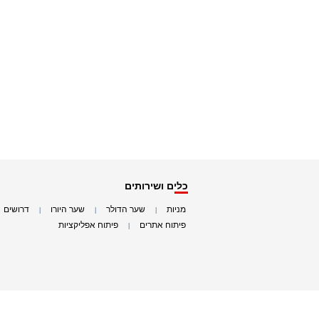
כלים ושירותים
מניות
שער הדולר
שער היורו
דרושים
|
|
|
|
פיתוח אתרים
פיתוח אפליקציות
|
|