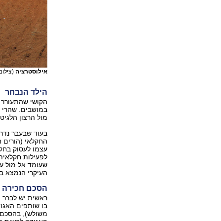
אילוסטרציה
(צילום
הילד הנבחר
הקושי שהתעורר 
במושבים. שהרי ה
מול הרצון הלגיט
בעוד שבעבר נדר
החקלאי (הורים ה
עצמו לעסוק בחק
לפעילות חקלאית ע
שעומד אל מול עיי
העיקרי הנמצא ב
הסכם חכירה
ראשית יש לברר 
בו שותפים האגוד
משולש), בהסכם ב