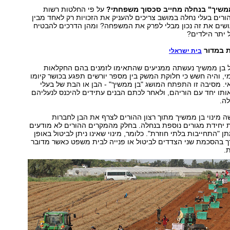
 ממשיך" בנחלה מחייב סכסוך משפחתי?
על פי החלטות רשות
ורים בעלי נחלה במושב צריכים להעניק את הזכויות רק לאחד מבין
ושים את זה נכון מבלי לפרק את המשפחה? ומהן הדרכים להבטיח
 יתר הילדים?
ת במדור
בית ישראלי
 בן ממשיך נעשתה ממניעים שהתאימו לזמנים בהם החקלאות
י, והיה חשש כי חלוקת המשק בין מספר יורשים תפגע בכושר קיומו
 מסיבה זו התפתח המושג "בן ממשיך" - הבן או הבת של בעלי
תו יחד עם הוריהם, ולאחר לכתם הבנים עתידים להיכנס לנעליהם
לה.
 מינוי בן ממשיך מתוך רצון ההורים לצרף את הבן לחברות
ת יחידת מגורים נוספת בנחלה. בחלק מהמקרים ההורים לא מודעים
 "התחייבות בלתי חוזרת". כלומר, מינוי שאינו ניתן לביטול באופן
רך בהסכמת שני הצדדים לביטול או פנייה לבית משפט כאשר מדובר
.