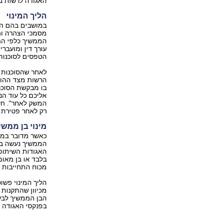
האגודה לרשות ב
הליך המינוי
במושבים בהם הס
מסמכי הצהרה וה
הממשיך כלפי הה
עורך דין ומועבר
הטפסים לסוכנות
לאחר שהסוכנות 
הרשות מצד ההורי
בו מבקשת הסוכנ
אליכם כל עוד הנ
המשק לאחר". חש
רק לאחר פטירת א
מינוי בן ממשי
כאשר מדובר במוש
הממשיך נעשה במ
בלבד או בן מאומ
מכוח התחייבות ב
הליך המינוי פשו
מכיוון שהתקנות 
הבן הממשיך לבעל
בפנקסי האגודה ל