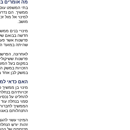
מה אומרים ב
בתי המשפט עוסקי
ממשיך. הם נדרש
למינוי אל מול ז
מושב.
מינויי בנים ממש
חדשה בבואם של 
פרשנות אשר פעמי
שהיתה במועד המ
לאחרונה, הפרשנו
פרשנות ששיקולי 
במקום בעל המשק,
הזכויות במשק הח
במשק לבן אחד ב
האם כדאי למנ
מינוי בן ממשיך 
זכויותיהם בנחל
להחליט על נכסי
סמוי בנחלה עוד 
הממשיך לחברות,
התנהלותם באגודה
המינוי עשוי להג
זהות יורש הנחלה
פרנסתם של ההורי