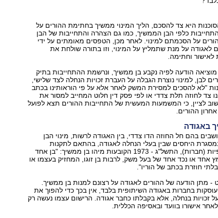
לבד?
וכנות היא צד להסכם, הליך המינוי ממשיך בחתימת ההורים על
תחייבות כלפי הבן הממשיך, כמו גם הצהרה והתחייבות של הבן
ורים על הסכמתם למינוי. לאחר מכן, הטפסים מאומתים על ידי
ים לאגודה על מנת שתמליץ על המינוי, וזו בתורה שולחת את
 לאישור וחתימה.
מוציאה הודעה לפיה נקבע בן ממשיך, ונרשמת ההתחייבות בתיק
ם לבן, למינוי נוצרת הגבלה על העברת זכויות הנחלה לצד שלישי,
ות "לא להסכים למסירת המשק לאחר אלא על פי הוראותינו בכתב
נו צד לחוזה תלת צדדי או לפי פסק דין חלוט המחייב למסור את
וב לציין, כי המשמעות המעשית של התחייבות ההורים תצא לפועל
חרון ההורים.
ך באגודה
בים בהם חל החוזה הדו צדדי, בין האגודה לרשות, מינוי הבן
סגרת היחסים שבין בעלי הנחלה לאגודה, בהתאם לתקנות
האגודות השיתופיות (חברות), התשל"ג - 1973 הקובעות מיהו בן ממשיך: "בן אחד
ץ אחד או נכד אחד של בעל משק, לרבות בן זוגו, המחזיק בעצמו או
לתי חוזרת בכתב של הוריו".
ט - מתן הודעה של ההורים לאגודה על רצונם למנות בן ממשיך.
עוסקות בחברות באגודה השיתופית בלבד, אין בכך כדי להפוך את
 זכויות בנחלה, אלא בקבלתו כחבר אגודה. הרישום עצמו נעשה רק
אחר אישורו בוועד ובאסיפה הכללית.