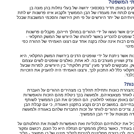
תי המשפט?
ם באופן תדיר בסכסוכי ירושה של בעלי נחלות בהן מונה בן
ים לנתח את מעמדו של הבן הממשיך ולקבוע איזו פרשנות יש לתת
כויותיהם של יתר היורשים על פי חוק הירושה והסכמי המשבצת שבכל
יכים אשר נעשו על ידי ההורים במהלך חייהם, מקבלים פרשנות
שופטים להכריע באשר לזהותו של היורש של המשק החקלאי -
ם רבות אינה עולה בקנה אחד עם רצונו האמיתי של ההורה כפי
ינוי
ת אשר ניתנת על ידי שופטים הדנים בירושת המשק החקלאי, היא
צדק ושוויון מעורבים בה. לא אחת, נאלצים שופטים לשים עצמם
 ומבקשים לערוך מעין "צדק חלוקתי" בין היורשים, למרות שבעל
קלאי כלל לא התכוון לכך, ורצונו האמיתי היה להעניק את הזכויות
לבד.
ות?
כהצהרת כוונות ותחילת תהליך בו מצהירים ההורים על העברת
ה לאחד מצאצאיהם, ולמעשה בכך ניטלת מהם הזכות והאפשרות
הם באופן עצמאי לחלוטין. הם הופכים את הבן הממשיך לשותף
בחייהם. במושבים רבים נקבע בתקנון האגודה, כי עם קבלת הבן
 צריכים ההורים לוותר על זכות החברות שלהם באגודה ולמעשה
 מנווטת על ידי הבן הממשיך.
ביל את יכולותיהם הכלכליות ואת האפשרות לשנות את החלטתם על
 בעתיד, כאשר בחלק מהמקרים הנחלה היא כל הונם, רכושם ומקור
ם. לכן בטרם מחליטים להיכנס להליך מינויו של בן ממשיך - הליך