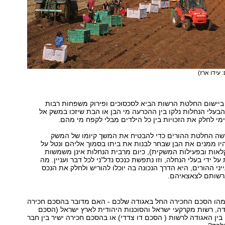
: עידו ארז)
ביישום החלטת הרשות הביא לסכסוכים ופירוק משפחות רבות
בעלי הנחלות נלקו בין ההכרעה מי הבן או הבת שיזכו במשק אל
ימי לחלק את הזכויות בין כל הילדים מבלי לקפח מי מהם.
שה החלטת ההורים כדי להבטיח את המשך קיומו של המשק
יו ממנים את הבן שבחר לבנות את ביתו בסמוך אליהם ונטל על
לאות ובפעילות המשקית), כיום מרבית הנחלות אינן משמשות
ל ידי בעלי הנחלה, וזו נתפשת כנכס נדל"ני לכל דבר ועניין. מה
ני ההורים, היא הדרך הנכונה בה יוכלו להוריש ולחלק את הנכס
רשותם לצאצאיהם.
מהו הסכם החכירה החל באגודה שלכם - האם מדובר בהסכם חכירה
ה, רשות מקרקעי ישראל והסוכנות היהודית לארץ ישראל (הסכם
ין האגודה לרשות ( הסכם דו צדדי) או בהסכם חכירה ישיר בין חבר