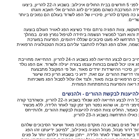
הלידה התרחשה לפני 5 חודשים בבית החולים איכילוב: בשבוע ה-22 להריון, ביצעו
ה המורכבת כשהם מסבירים לזוג ההורים אלי חאבא וזוגתו
 כה מוקדם להריון, סיכוייו של הפג לשרוד בעולם הם נמוכים ביותר
ריים.
קשו, צוות הפגיה נרתם ומיד כשיצא הפג לאוויר העולם בוצעה
והוא חובר למכשיר הנשמה ביחידה לטיפול נמרץ פגים. במהלך
 התרחשו לא מעט סיבוכים שכללו זיהומים, הפרעות במערכת
נשמה, אולם הפג הצליח להתגבר עליהם בזכות הטכנולוגיה הרפואית
החוק בישראל מחייב כיום לבצע החייאה לפג בשבוע ה-24 להריון. ההחייאה מחוייבת
 אינו יכול לנשום בכוחות עצמו בצורה יעילה ולשרוד. אם הפג נולד
 ה-23 להריון, סיכויי ההישרדות יורדים מאוד, ועל פי המקובל מתבצעת
י דרישת ההורים. עם זאת, ידוע כי בשבוע הריון כזה שיעור
ם הרפואיים גבוה מאוד, ולצד אלו עלול לסבול הפג משכיחות
 ריאה והפרעות בהתפתחות המוחית.
להיענות לבקשת ההורים - ולהנשים
עד היום לא מקובל היה לבצע החייאה לפג שנולד בשבוע ה-22 להריון, וכשהדבר קורה
סימני חיים, או שהוא נפטר תוך זמן קצר לאחר הלידה, ללא מכשיר
אמור, החליט צוות הפגיה להיענות לבקשת ההורים, ולהתייחס
ו התרחשה בשבוע ה-23 להריון.
 של פגים בשבוע כה מוקדם נמוכה מאוד ושיעור הסיבוכים שלהם
פ' דרור מנהל, מנהל הפגיה באיכילוב, "למיטב ידיעתנו זהו הפג
ד בישראל ושרד לאחר הלידה. ייתכן שבעתיד נילחם יותר על פגים