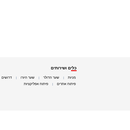
כלים ושירותים
מניות
שער הדולר
שער היורו
דרושים
|
|
|
|
פיתוח אתרים
פיתוח אפליקציות
|
|