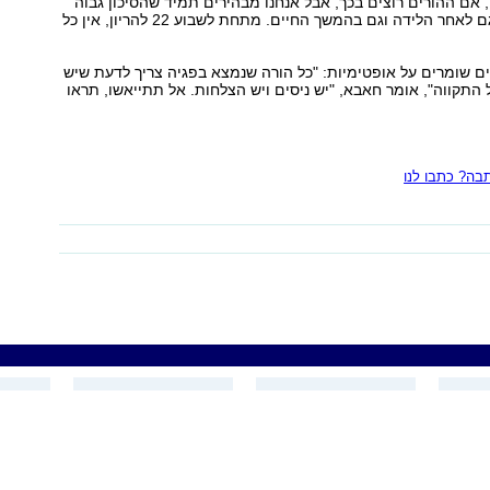
2 להריון, אם ההורים רוצים בכך, אבל אנחנו מבהירים תמיד שהסיכון גבוה
מאוד לסיבוכים גם לאחר הלידה וגם בהמשך החיים. מתחת לשבוע 22 להריון, אין כל
 שומרים על אופטימיות: "כל הורה שנמצא בפגיה צריך לדעת שיש
ל התקווה", אומר חאבא, "יש ניסים ויש הצלחות. אל תתייאשו, תראו
ה? כתבו לנו