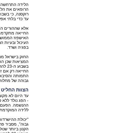
הרופאים את הליד
רוקסנה, כי בשבוע
עד כדי בלתי אפש
אלא שההורים התע
החייאה מתקדמת 
האישפוז הממושך
העיכול ובעיות ה
בפגיה ושרד.
המציאות שכן הפג
בשבוע
החייאה רק אם זוה
התמותה והסיבוכי
גבוהה של מחלות
הצוות החליט 
- הפג נולד ללא 
ההנשמה. הפעם כ
ללידה המוקדמת כאיל
"יכולת ההישרדות
גבוה", מסביר פרו
הקטן ביותר שנול