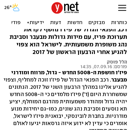
פיז'ו 5008 חדשה - תגיע
לישראל ב-2017
רכב הפנאי הגדול של פיז'ו נחשף לקראת
תערוכת פריז, עם מידות גדולות מבעבר וסביבת
נהג משופרת משמעותית. לישראל הוא צפוי
להגיע אחרי הרבעון הראשון של 2017
הלל פוסק
פורסם: 07.09.16, 14:35
פיז'ו חושפת ה-5008 החדש - גדול, מרווח ומודרני
מבעבר
. רכב הפנאי הגדול של פיז'ו זוכה למחליף, וצפוי
להגיע אלינו במהלך הרבעון השני של 2017. הנתונים
שמשחררת היום (ד') פיז'ו מלמדים כי ה-5008 החדש
יהיה גדול ומהודר משמעותית מהדגם המוחלף, יציע
תא נוסעים וסביבת נהג שונים, כמו-גם יחידות מנוע
מודרניות. בחברת לובינסקי, יבואנית פיז'ו לישראל,
אומרים כי עדין לא ידוע איזה גרסאות יגיעו לאולם