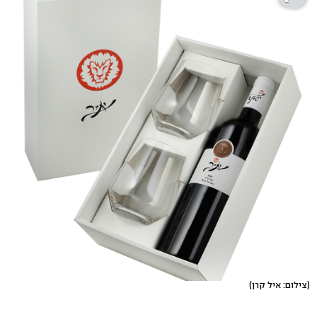
(צילום: איל קרן)