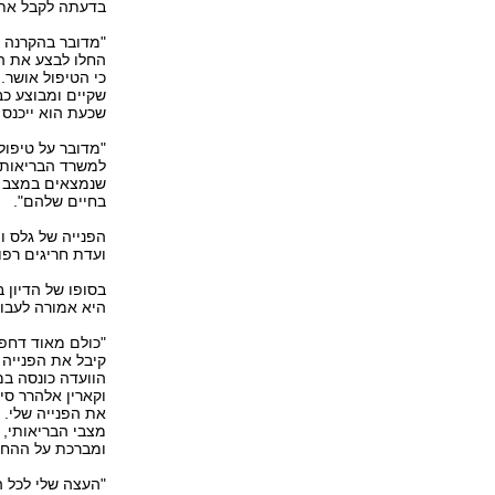
בדעתה לקבל את ה
"מדובר בהקרנה ש
החלו לבצע את ה
כי הטיפול אושר. 
שקיים ומבוצע כב
שכעת הוא ייכנס 
"מדובר על טיפול
למשרד הבריאות ע
שנמצאים במצב של
בחיים שלהם".
הפנייה של גלס ו
ועדת חריגים רפו
בסופו של הדיון 
היא אמורה לעבור
"כולם מאוד דחפו 
קיבל את הפנייה 
הוועדה כונסה במ
וקארין אלהרר סי
את הפנייה שלי. 
מצבי הבריאותי, 
ומברכת על ההחל
"העצה שלי לכל ה