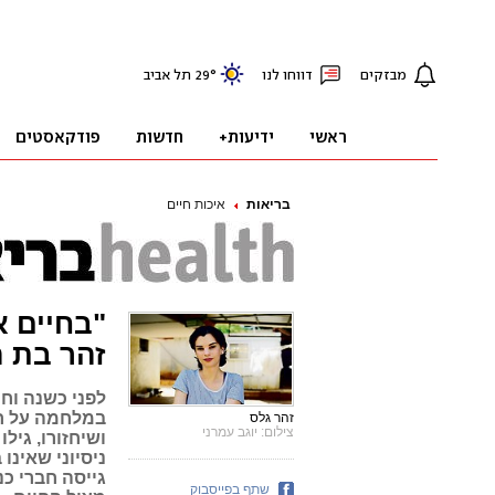
בריאות
איכות חיים
"בחיים א
זהר בת ה-
במלחמה על חיי
זהר גלס
צילום: יוגב עמרני
ושיחזורו, גיל
ניסיוני שאינו
גייסה חברי כ
שתף בפייסבוק