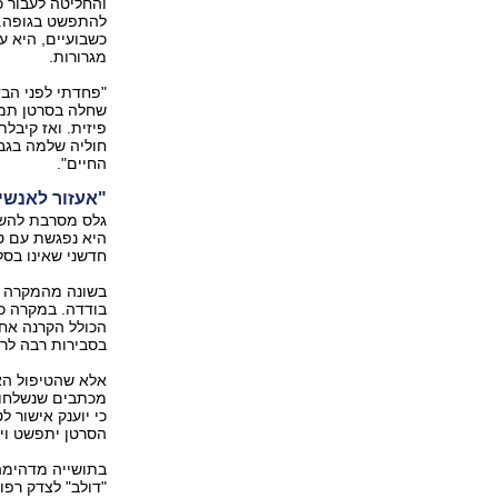
והחליטה לעבור כ
להתפשט בגופה. א
כשבועיים, היא ע
מגרורות.
"פחדתי לפני הבד
שחלה בסרטן תמיד
פיזית. ואז קיבל
חוליה שלמה בגב.
החיים".
"אעזור לאנשי
גלס מסרבת להשל
היא נפגשת עם ט
חדשני שאינו בסל
בשונה מהמקרה הנ
בודדה. במקרה כז
הכולל הקרנה אחת
בסבירות רבה לר
אלא שהטיפול האמ
מכתבים שנשלחו 
כי יוענק אישור ל
הסרטן יתפשט ויש
בתושייה מדהימה
"דולב" לצדק רפו