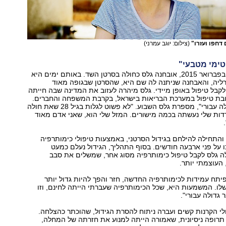
דחפו ועזרו"
(צילום: יוגב עמרני)
טימי מטבעי"
לפני כשנה וחצי, בפברואר 2015, אובחנה גלס כחולה בסרטן השד. באותם ימים היא
ליה, והאבחנה שניתנה לה שם היא, שהסרטן שבגופה מאוד
לקבל טיפול באופן מיידי. גלס מיהרה לעזוב את המדינה שבה חייתה
ובת טיפול במערכת הבריאות בישראל, בקרבת המשפחה והחברים.
"הגילוי היה טלטלה עבורי", מספרת גלס השבוע. "לא פשוט לגלות בגיל 28 שאת חולה
דות שלי נעשתה בכמה מישורים. המזל שלי הוא, שאני אדם מאוד
והתחילה להילחם בגידול הסרטני, באמצעות טיפולי כימותרפיה
 על פני ארבעה חודשים. בסוף התהליך, הגידול נעלם כמעט
לה גלס לקבל טיפול כימותרפיה מסוג אחר, שמשלים את סבב
 העוצמתי יותר.
פיתח עמידות לכימותרפיה החדשה, חזר והפך להיות גדול יותר
לו. המשמעות היא, שכל הכימותרפיה שעברתי הייתה לחינם, וזו
 גדולה עבורי".
י הקרנות קשים ועברה ניתוח להסרת הגידול, שהוכתר כהצלחה.
תרופה ניסיונית, שאמורה הייתה למנוע את חזרתה של המחלה,