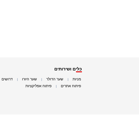
כלים ושירותים
מניות
שער הדולר
שער היורו
דרושים
|
|
|
|
פיתוח אתרים
פיתוח אפליקציות
|
|