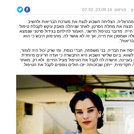
ן
פורסם: 23.09.16, 07:32
הר גלס, בת 29 מהרצליה, הצליחה השבוע לנצח את מערכת הבריאות ולהשיב
 תנצח את מחלת הסרטן, לאחר שניהלה מאבק עיקש לקבלת טיפול
חייה. מדובר בטיפול חדשני, האמור להילחם בגידול סרטני שנמצא
 ושמסכן את חייה, אך זה לא אושר לה, מהנימוק היבש כי הוא
בריאות".
יסה את חבריה, בני משפחה, חברי כנסת, ומי שרק יכול היה לעזור,
שווא. ביום שלישי השבוע היא התבשרה כי ועדה חריגים מיוחדת
 בעניינה, אישרה לה לקבל את הטיפול מציל החיים. ולא רק. מאחר
קדימית, ייתכן שבזכותה יזכו חולים נוספים לקבל את הטיפול.