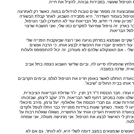
טיפול שעשוי, בסבירות גבוהה, להציל את חייה.
מבוצעת זה מספר שנים טובות לגידולים במוח, כאשר רק לאחרונה
טיפול בעמוד השדרה", היא מסבירה השבוע, לאחר קבלת הבשורה
"מכיוון שזה די חדש, סל הבריאות עוד לא התעדכן לגבי הטיפול,
ר בארץ. זה טיפול שמיועד למקרים כמו שלי, ואני חושבת שרצוי
לסל הבריאות.
 שקיים ושנמצא במרחק נגיעה ואני רוצה שבעקבות הפנייה שלי
וד רופאים יעברו את ההכשרה לבצע אותו, כי הרבה אנשים
י - אם האונקולוג שלהם לא מעודכן, זה יכול להתפספס ולעלות
הלחץ שהפעילה סייעו לה, וביום שלישי השבוע כונסה בתל אביב
אית, שדנה במצבה.
בוועדה הוחלט לאשר באופן חריג את הטיפול לגלס, ובימים הקרובים
 אותו בבית החולים "שיבא".
ועזרו. חבר הכנסת ד"ר דב חנין, יו"ר שדולת הבריאות הציבורית,
שלנו ופנה במכתב דחוף לשר הבריאות, ח"כ יעקב ליצמן, שבזכותו
הירות שכזו. גם חברי הכנסת אלי אלאלוף, יעל גרמן, מירב מיכאלי
יעו לי מאוד, כשתוך שעות בודדות מפנייתי כבר החלו לטפל ולקדם
בוועדה הרפואית העריכו אותי על התושייה, נשאלו שאלות רבות על
וניתן לי האישור לבצע את הטיפול. אני מרגישה מעולה, אני שמחה
טה.
אנשים שנמצאים במצב דומה לשלי היא, לא לוותר, גם אם לא