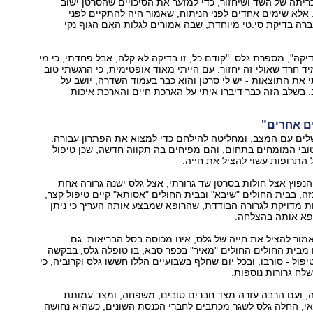
ריתה של השד ושיחזור, כדי למזער את הסיכויים שהסרטן ישוב
לא שימים אחדים לפני הניתוח, שאמור היה להתקיים לפני
ברה בדיקת סי.טי מיוחדת, שבה אמורים לגלות האם הגוף נקי
יקה", מספרת גלס. "קודם כל, זו בדיקה לא קלה, אבל פחדתי, כי מי
 חרד שאולי זה יחזור. עם הייתי מאוד אופטימית, כי הרגשתי טוב
תי את התוצאות - יש לי סרטן והוא כבר בעמוד השדרה, יושב על
 בשלב הזה כבר דיברו איתי על הארכת חיים והארכת איכות
ם אחרים"
ים עם המצב, ומחליטה להילחם כדי למצוא את הפתרון עבורה.
ובי המומחים בתחום, והם מפיחים בה תקווה חדשה, שכן טיפול
 התרופות עשוי להציל את חייה.
פוץ אצל חולות בסרטן שד גרורתי, אצל גלס ישנה גרורה אחת
ה, בבית החולים "שיבא" ובבית החולים "אסותא" קיים טיפול קצר,
 מדויקת לגרורה הבודדת, שהרופא שמבצע אותה העריך כי ניתן
פא אותה בהצלחה.
ור להציל את חייה של גלס, אינו מכוסה בסל הבריאות. גם
מבית החולים החולים "מאיר" בכפר סבא, בו טופלה גלס, בבקשה
טיפול - סורבו, ובכל יום שחלף בשבועיים הללו חששו גלס וקרוביה, כי
לח גרורות נוספות.
, ועם הרבה עזרה מצד חברים טובים, משפחה, ומצד עמותת
אי, החלה גלס לשגר מכתבים לחברי הכנסת השונים, כשהיא נחושה