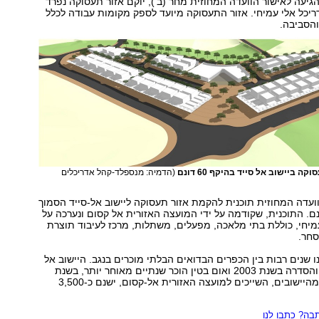
יעה לאישור הוועדה המחוזית מחר (ב'), יוקם אזור תעסוקה נפרד
דריכל אלי עמיחי. אזור התעסוקה מיועד לספק מקומות עבודה לכלל
והסביבה.
 ביישוב אל סייד בהיקף 60 דונם
(הדמיה: מנספלד-קהל אדריכלים
ועדה המחוזית תוכנית להקמת אזור תעסוקה ליישוב אל-סייד הסמוך
ף של 60 דונם. התוכנית, שקודמה על ידי המועצה האזורית אל קסום ונערכה על
עמיחי, כוללת בתי מלאכה, מפעלים, משתלות, מרכז לעיבוד תוצרת
סחר.
נו שנים רבות בין הכפרים הבדואים הבלתי מוכרים בנגב. היישוב אל
סייד זכה להכרה והסדרה בשנת 2003 ואום בטין הוכר שנתיים מאוחר יותר, בשנת
2005. בכל אחד מהיישובים, השייכים למועצה האזורית אל-קסום, ישנם כ-3,500
ה? כתבו לנו