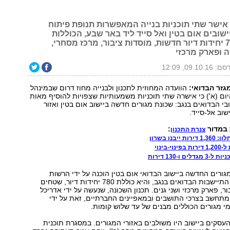
 אישר שתי תוכניות בנייה המאפשרות תנופת פיתוח
ובים אום בטין ואל סייד ליד באר שבע, הכוללות
תוספת של 780 יחידות דיור חדשות, מוסדות ציבור, מרכז מסחרי,
 ופארק מרכזי
09.10.16, 12:09
גזר הבדואי:
הוועדה המחוזית לתכנון ולבנייה מחוז דרום שבמינהל
יום (א') כי אישרה שתי תוכניות משמעותיות שצפויות להוסיף מאות
ובי הבדואים בנגב: שכונת מגורים חדשה ביישוב אום בטין ואזור
וב אל-סייד.
 במדור
:
צנרת התכנון
יבנו בשרון
-בינוי
ים ו-130 דירות
גורים החדשה ביישוב הבדואי אום בטין הוכנה על ידי הרשות
לפיתוח והסדרת התיישבות הבדואים בנגב, והיא כוללת 780 יחידות דיור, שטחים
ר, פארק מרכזי ושני גנים. תכנון השכונה, שנעשה על ידי אדריכל
מתחשב בצרכי התושבים ובמאפיינים החברתיים, זאת על ידי
 מגורים הכוללים מבנים של עד שלוש קומות.
 העסקים ביישוב היו משולבים באזורי המגורים. במסגרת תוכנית