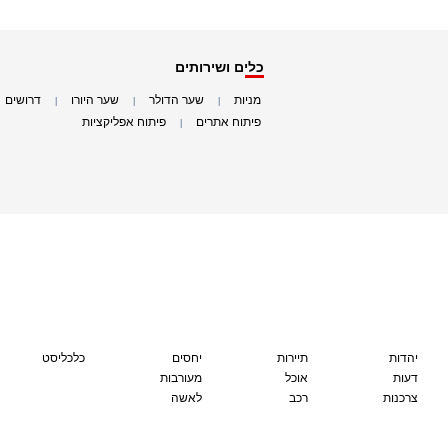
כלים ושירותים
מניות
שער הדולר
שער היורו
דרושים
|
|
|
|
פיתוח אתרים
פיתוח אפליקציות
|
|
יהדות
תיירות
יחסים
כלכליסט
דעות
אוכל
מעורבות
צרכנות
רכב
לאשה