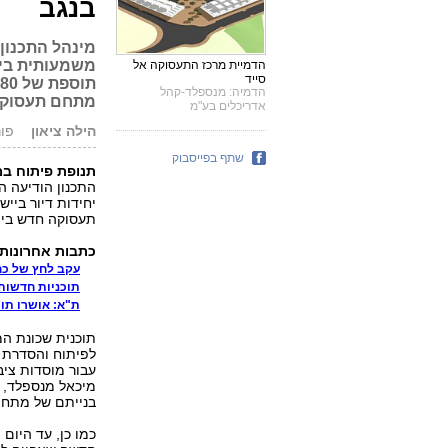
בנגב
מינהל התכנון
משמעותית בייש
הדמיית מרכז התעסוקה אל
סייד
הדמיה: מנספלד-קהל
מתחם תעסוקה
אדריכלים בע"מ
הילה ציאון
פורסם: 
שתף בפייסבוק
תנופת פיתוח במ
התכנון הודיעה ה
יחידות דיור בייש
תעסוקה חדש בייש
כתבות אחרונות
עקב לחץ של כחלון: 1,360 דירות י
תוכניות חדשות ל-1,200 דירות בפינוי
ת"א: אושרו תוכניות ל-3 מגדל
תוכנית שכונת המ
עבור מוסדות ציבו
מיכאל מנספלד, 
בנייתם של מתחמי
כמו כן, עד היום