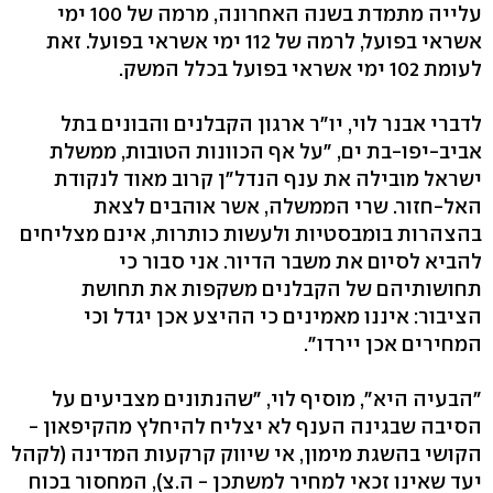
עלייה מתמדת בשנה האחרונה, מרמה של 100 ימי
אשראי בפועל, לרמה של 112 ימי אשראי בפועל. זאת
לעומת 102 ימי אשראי בפועל בכלל המשק.
לדברי אבנר לוי, יו"ר ארגון הקבלנים והבונים בתל
אביב-יפו-בת ים, "על אף הכוונות הטובות, ממשלת
ישראל מובילה את ענף הנדל"ן קרוב מאוד לנקודת
האל-חזור. שרי הממשלה, אשר אוהבים לצאת
בהצהרות בומבסטיות ולעשות כותרות, אינם מצליחים
להביא לסיום את משבר הדיור. אני סבור כי
תחושותיהם של הקבלנים משקפות את תחושת
הציבור: איננו מאמינים כי ההיצע אכן יגדל וכי
המחירים אכן יירדו".
"הבעיה היא", מוסיף לוי, "שהנתונים מצביעים על
הסיבה שבגינה הענף לא יצליח להיחלץ מהקיפאון -
הקושי בהשגת מימון, אי שיווק קרקעות המדינה (לקהל
יעד שאינו זכאי למחיר למשתכן - ה.צ), המחסור בכוח