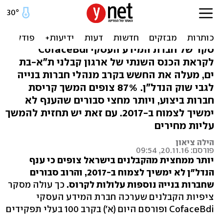
כ-70% מהקבלנים: הדירות
ימשיכו להתייקר
סקר של חברת המידע העסקי CofaceBdi
לקראת הכנס השנתי של ארגון קבלני ת"א-בת
ים, מעלה את החשש בקרב מנהלי חברות בנייה
לגבי שוק הנדל"ן. 87% צופים המשך קריסת
חברות ביצוע, ויותר מחצי סבורים שהענף לא
ימשיך לצמוח ב-2017. עם זאת יש תחזית להמשך
עליות מחירים
הילה ציאון
פורסם: 20.11.16, 09:54
יותר ממחצית מהקבלנים בישראל צופים כי ענף
הנדל"ן לא ימשיך לצמוח ב-2017, והרוב סבורים
שחברות בנייה נוספות עלולות לקרוס.
כך עולה מסקר
ציפיות הקבלנים שערכה חברת המידע העסקי
CofaceBdi ופורסם היום (א') בקרב 100 בעלי תפקידים