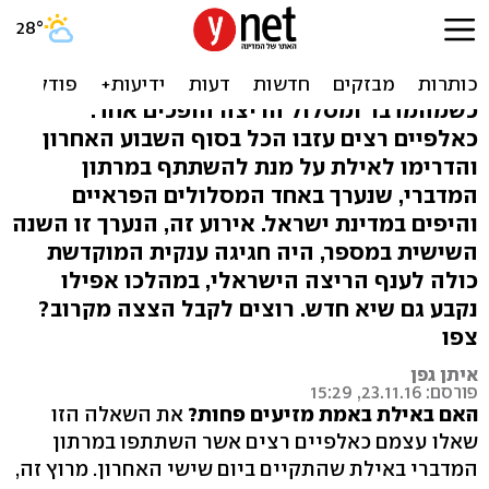
אדרנלין, זיעה, והרבה שטח:
הצצה למרתון המדברי באילת
כשמהמדבר ומסלול הריצה הופכים אחד:
כאלפיים רצים עזבו הכל בסוף השבוע האחרון
והדרימו לאילת על מנת להשתתף במרתון
המדברי, שנערך באחד המסלולים הפראיים
והיפים במדינת ישראל. אירוע זה, הנערך זו השנה
השישית במספר, היה חגיגה ענקית המוקדשת
כולה לענף הריצה הישראלי, במהלכו אפילו
נקבע גם שיא חדש. רוצים לקבל הצצה מקרוב?
צפו
איתן גפן
פורסם: 23.11.16, 15:29
האם באילת באמת מזיעים פחות?
את השאלה הזו
שאלו עצמם כאלפיים רצים אשר השתתפו במרתון
המדברי באילת שהתקיים ביום שישי האחרון. מרוץ זה,