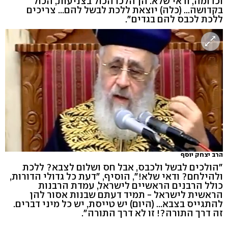
וכדומה, ודאי שלא. הן הלכו הכול בצניעות, הכול
בקדושה... (כלה) יוצאת ללכת לבשל להם... צריכים
ללכת לכבס להם בגדים".
הרב יצחק יוסף
"הולכים לבשל ולכבס, אבל חס ושלום לצבא? ללכת
ולהילחם? ודאי שלא!", הוסיף, "דעת כל גדולי הדורות,
כולל הרבנים הראשיים לישראל, עמדת הרבנות
הראשית לישראל - תמיד דעתם שבנות אסור להן
להתגייס בצבא... (היום) יש טייסת, יש כל מיני דברים.
זה דרך התורה?! זו לא דרך התורה".