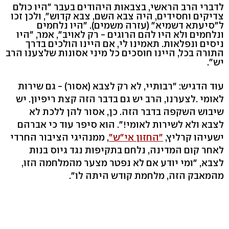
לדברי הרב הראשי, בצבאות היהודים בעבר "היו כולם
צדיקים וחסידים, היה צבא השם, צבא קדוש", ולכן זכו
ל"סיעתא דשמיא" (עזרה משמים). "היו נלחמים
ונלחמים ולא היו להם הרוגים - רק לאויב", אמר, "היו
ניסים ונפלאות. תאמינו לי, אם היינו הולכים בדרך
התורה בכל, היינו חוסכים כל מיני אסונות שלצענו הרב
יש".
עוד הדגיש: "רבותיי, לא רק לצבא (אסור) - גם שירות
לאומי .לצערנו, הרב יש גם בדבר הזה קצת ריפיון. יש
שיבוש השקפה בדבר הזה. כן, אסור להן ללכת לא
לצבא ולא לשירות לאומי!". הוא סיפר עוד כי אברהם
ישעיהו קרליץ,
"החזון אי"ש"
, ממנהיגי הציבור החרדי
לאחר קום המדינה, נלחם בתקיפות נגד גיוס בנות
לצבא, "ומי יודע אם לא נפטר מצער מהמלחמה הזו,
מהמאבק הזה, מלחמת קודש היתה לו".