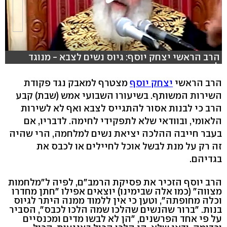
הרב הראשי יצחק יוסף: גיוס נשים לצבא - מנוגד
לתורה
הרב הראשי
יצחק יוסף
מצטרף למאבק נגד פקודת
השירות המשותף. בשיעורו השבועי אמש (שבת) קבע
הרב כי לבנות אסור להתגייס לצבא ואף לא לשירות
הלאומי, ובוודאי שלא לתפקידי לחימה. לדבריו, אם
בעבר חייבה ההלכה יציאת נשים למלחמה, הרי שהיה
זה רק על מנת לבשל אוכל לחיילים או לכבס את
בגדיהם.
הרב יוסף הזכיר את פסיקת הרמב"ם, לפיה ל"מלחמות
מצווה" (כמו אלה שבימינו) יוצאים אפילו "חתן מחדרו
וכלה מחופתה", וטען כי אין ללמוד ממנה היתר לגיוס
בנות. "ברור שהנשים שהלכו שמה הלכו לכבס", הסביר
על פי אחד הפרשנים, "הן לא לבשו מדים ומכנסיים