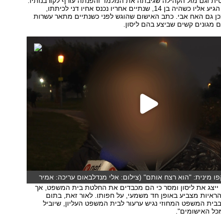
 וגם מול הקהילה שגיבתה את המלמד והפנתה עורף לקורבנותיו.
יוסי, בנה הבכור, הגיע אליו כשהיה בן 14, שנתיים אחריו נכנס אחיו דני לכיתתו,
כן גם האח אבי. כתב האישום שהוגש לפני כשנתיים מתאר עשרות
מגונים קשים שביצע בהם ליסון.
ו מינית: "הוא רצח אותם" (צילום: אלי מנדלבאום עריכה: אמיר
 ייצג את ליסון ומסר כי הם מכבדים את החלטת בית המשפט, אך
ראיות מצביע באופן חד משמעי, על חפותו. לאור זאת, בתום
ית המשפט המחוזי נגיש ערעור לבית המשפט העליון, שיוביל
מכל האישומים".