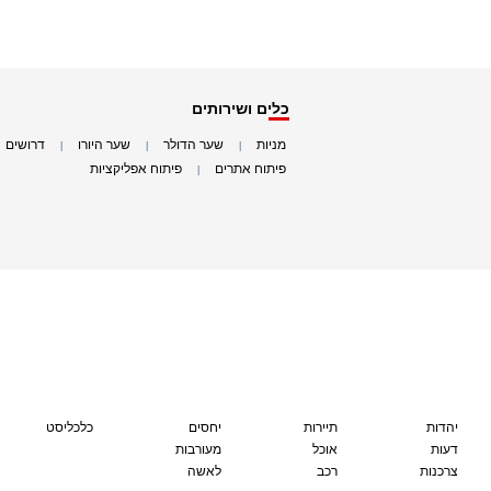
כלים ושירותים
מניות
שער הדולר
שער היורו
דרושים
|
|
|
|
פיתוח אתרים
פיתוח אפליקציות
|
|
יהדות
תיירות
יחסים
כלכליסט
דעות
אוכל
מעורבות
צרכנות
רכב
לאשה