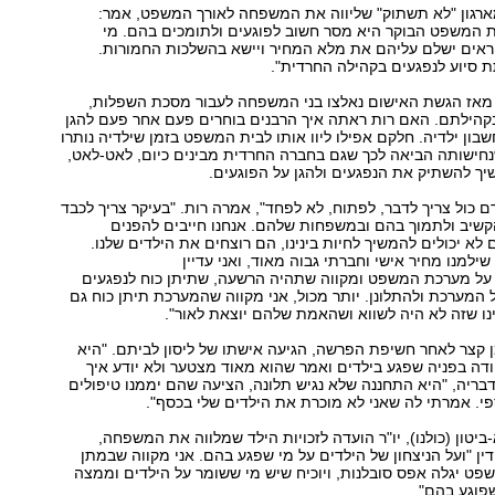
מארגון "לא תשתוק" שליווה את המשפחה לאורך המשפט, אמר:
 המשפט הבוקר היא מסר חשוב לפוגעים ולתומכים בהם. מי
ראים ישלם עליהם את מלא המחיר ויישא בהשלכות החמורות.
ת סיוע לנפגעים בקהילה החרדית".
מאז הגשת האישום נאלצו בני המשפחה לעבור מסכת השפלות,
בקהילתם. האם רות ראתה איך הרבנים בוחרים פעם אחר פעם להגן
בון ילדיה. חלקם אפילו ליוו אותו לבית המשפט בזמן שילדיה נותרו
נחישותה הביאה לכך שגם בחברה החרדית מבינים כיום, לאט-לאט,
ך להשתיק את הנפגעים ולהגן על הפוגעים.
 כול צריך לדבר, לפתוח, לא לפחד", אמרה רות. "בעיקר צריך לכבד
קשיב ולתמוך בהם ובמשפחות שלהם. אנחנו חייבים להפנים
לא יכולים להמשיך לחיות בינינו, הם רוצחים את הילדים שלנו.
למנו מחיר אישי וחברתי גבוה מאוד, ואני עדיין
על מערכת המשפט ומקווה שתהיה הרשעה, שתיתן כוח לנפגעים
 המערכת ולהתלונן. יותר מכול, אני מקווה שהמערכת תיתן כוח גם
ינו שזה לא היה לשווא ושהאמת שלהם יוצאת לאור".
ן קצר לאחר חשיפת הפרשה, הגיעה אישתו של ליסון לביתם. "היא
ה בפניה שפגע בילדים ואמר שהוא מאוד מצטער ולא יודע איך
בריה, "היא התחננה שלא נגיש תלונה, הציעה שהם יממנו טיפולים
ספי. אמרתי לה שאני לא מוכרת את הילדים שלי בכסף".
יטון (כולנו), יו"ר הועדה לזכויות הילד שמלווה את המשפחה,
ין "ועל הניצחון של הילדים על מי שפגע בהם. אני מקווה שבמתן
שפט יגלה אפס סובלנות, ויוכיח שיש מי ששומר על הילדים וממצה
פוגע בהם".