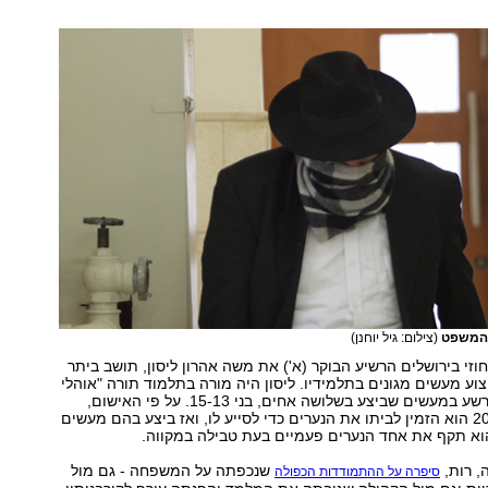
ת המשפט
(צילום: גיל יוחנן)
י בירושלים הרשיע הבוקר (א') את משה אהרון ליסון, תושב ביתר
 בן 34, בביצוע מעשים מגונים בתלמידיו. ליסון היה מורה בתלמוד תורה "אוהלי
מנחם" בעיר, והורשע במעשים שביצע בשלושה אחים, בני 15-13. על פי האישום,
בשנים 2014-2009 הוא הזמין לביתו את הנערים כדי לסייע לו, ואז ביצע בהם מעשים
הוא תקף את אחד הנערים פעמיים בעת טבילה במקווה.
 רות,
שנכפתה על המשפחה - גם מול
סיפרה על ההתמודדות הכפולה