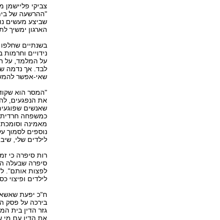
צביקי פליישמן 
"ההרשעה של בית
שביצע מעשים נו
הארגון ימשיך לת
בשנתיים שחלפו 
נידויים וחרמות 
על המלמד, על חש
לבד. אך נדמה ש
שאי-אפשר להמשי
"המסר הוא שקודם
את הנפגעים, לה
שאנשים שפוגעים 
כמשפחה חרדית שי
מאמינה וסומכת 
נוספים לסמוך על
לילדים שלי, שיב
רות סיפרה כי זמ
סיפרה שבעלה הוד
לפצות אותם". לד
לילדים ופיצוי כ
ח"כ יפעת שאשא-ב
בירכה על פסק הד
גזר הדין בית המ
את הדין עם מי ש