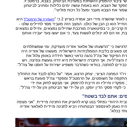
שי ציבור להפסיק להשתלח במערכת הביטחון, בצבא, ברמטכ"ל.
פקד של הצבא, הוא באמת עושה ימים כלילות ומחויב לביטחון
שמור את הצבא מעבר ומעל כל ויכוח פוליטי".
לאחר שהשרה מירי רגב אמרה בערוץ 2 כי "
היא
האמירה של הרמטכ"ל
חייל הוא כן הבן של כולנו. המצב הזה מעביר מסר לחיילים שלנו -
ת קרביים, כי בסיטואציה מורכבת שחיילים נמצאים, וחיילים נמצאים
ת, אז הם לא יכולים לעשות צעד, כי אם יעשו צעד יעבירו אותם
 הדגישה כי "הרשעתו של אלאור אזריה מוצדקת, ומי שמשתלחים
 פוגעים בליבת הממלכתיות הישראלית. מעשהו של אזריה היה
רת הפיקוד של צה"ל נהגה כראוי כאשר חידדה באופן צלול את
 והצה"ליות. אך החברה הישראלית היא זירה גועשת ונפיצה, ויש
ירים למתנה, בוודאי כשהדבר משפיע ישירות על חוסנו של צה"ל".
ויו"ר המחנה הציוני, יצחק הרצוג, אמר: "על כולם לכבד את התהליך
תקפה על השופטים, על הרמטכ"ל ומפקדי צה"ל פוגעת בראש
מפקדיו וחייליו וזו חייבת להיפסק. אני מבקש לחזק את ידי
י לקחי פסקי הדין יופקו, הן על-ידי שר הביטחון והן על-ידי צה"ל".
סים: אתם לבד בשטח"
הבית היהודי נפתלי בנט קרא להעניק את החנינה מיידית. "אני מצפה
יה נאמן לאינספור הבטחותיו ויביא לחנינה מיידית לאלאור אזריה
חד בכלא".