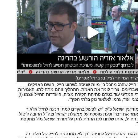
שדר המיוחד (צילום: בראל אפרים)
ם חייל שהרג מחבל בן-מוות שניסה לשחוט חייל, הושם באזיקים
עבריינים. צריך לומר את האמת: התהליך זוהם מתחילתו. האמירות
 המדיני עוד בטרם פתיחת חקירת מצ"ח, היעדרות החייל עצמו (!)
י ועוד, גרמו לאלאור נזק בלתי הפיך".
דיעין ישראל כ"ץ: "יש לפעול בהקדם למתן חנינה לחייל אלאור
 אמר את דברו וכעת מוטלת על ממשלת ישראל וצה״ל החובה ליטול
 החייל, אותו שלחנו לקו החזית להגן על אזרחי ישראל מול מתקפת
.
 גם היא שתפעל לחנינה: "כך לא מתנהגים לחייל של כולנו. זה