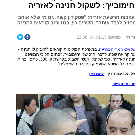
יחימוביץ': לשקול חנינה לאזריה
עקבות הרשעת אזריה: "פסק דין קשה. גם מי שלא אוהב
ויב לכבד אותה". השרים כץ, בנט ורגב קוראים לחנינה
ר חי
פורסם: 04.01.17, 12:58
, במערכת הפוליטית קוראים להעניק לו חנינה -
ל אלאור אזריה בהריגה
 קריאה שכזו. לדברי ח"כ שלי יחימוביץ', "בתום הליכי המשפט
יהיה נכון לשקול חנינה לאזריה, כפי שקיבלו אנשי השב"כ בפרשת קו 300. כתפיו צרות
ן את כל השסע המעמיק בחברה הישראלית".
 הכרעת הדין -
לחצו כאן
ה ומהתביעה