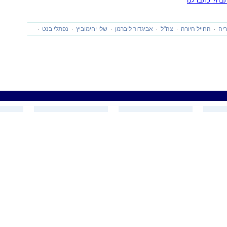
ה? כתבו לנו
יה
החייל היורה
צה"ל
אביגדור ליברמן
שלי יחימוביץ
נפתלי בנט