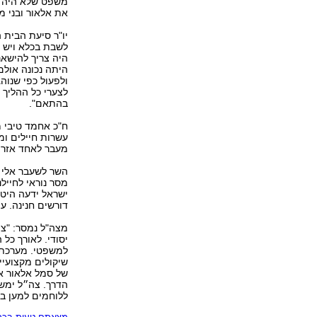
משפט שלא היה צר
את אלאור ובני מ
יו"ר סיעת הבית ה
לשבת בכלא ויש ל
היה צריך להישאר
היתה נכונה אולם
ולפעול כפי שנוה
לצערי כל ההליך
בהתאם".
ח"כ אחמד טיבי מס
מעבר לאחד אזרי
השר לשעבר אלי י
מסר נוראי לחייל
דורשים חנינה. ע
מצה"ל נמסר: "צ
יסודי. לאורך כל
למשפטי. מערכת 
שיקולים מקצועיי
של סמל אלאור אז
הדרך. צה״ל ימשי
ללוחמים למען בי