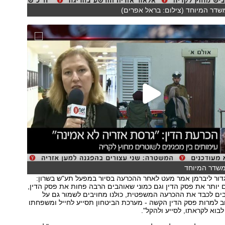
משדר המיוחד (צילום: בראל אפרים)
במשדר המיוחד
דור ליברמן אמר מעט לאחר ההכרעה בסיור במפעל תע"ש בשרון:
 יותר את פסק הדין וגם כמוני שאוהבים הרבה פחות את פסק הדין,
יבים לכבד את ההכרעה המשפטית, כולנו מחויבים לשמור גם על
 למרות פסק הדין הקשה - מערכת הביטחון תסייע לחייל ומשפחתו
וא לקראתו, לסייע ולהקל".