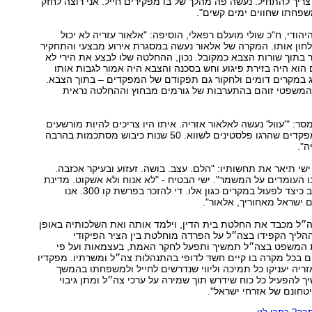
יך להתחיל. נעשה פה מהלך של בו מפקירים חייל. אני רוצה לחזק
שפחתו שחווים ימים קשים".
יהודי, ח"כ שולי מועלם רפאלי, הוסיפה: "אלאור עזריה לא יכול
חון אותו. המקרה של אלאור נעשה במסגרת אירוע מבצעי והתחקיר
 בתוך שורות הצבא כמקובל. נכון, ההחלטה שלו לבצע את הירי לא
 הוא היה בזירת פיגוע וחש בסכנה והצבא היה אמור לגבות אותו
ג במקרים דומים ולחקור גם תפקודם של המפקדים – בתוך הצבא.
 המשפטי זוהם בהתערבות של גורמים מבחוץ וההחלטה נראית
ר: "'עוול' נעשה לאלאור אזריה. איתו היו צריכים להיות מורשעים
עשרות חיילים ומפקדים שהרגו פלסטינים לשווא. 50 שנות כיבוש מסתכמות בהרבה
ה".
שי תיאר את תחשותיו: "הלם. עצב. בושה. זעזוע ובעיקר אכזבה.
נו העומדים על המשמר". ישי הבטיח - "לא אנוח ולא אשקוט. מדינת
ישראל ידעה היטב כיצד לפעול במקרים כגון אלו. די להזכר בפרשת קו 300. אנו
ם ישראל מאחוריך, אלאור".
ה״ל מכבד את החלטת בית הדין, וילמד אותה ואת השלכותיה באופן
 ההליך הקפידו בצה״ל על הפרדה מוחלטת בין הציר הפיקודי
המשפט בצה״ל תמשיך ותפעל לחקר האמת, בעצמאות ועל פי
ם בכל מקרה בו קיים חשד לדופי בהתנהלות צה״ל ומשרתיו. מפקדיו
ריה יעניקו כל תמיכה וליווי שנדרשים לחייל ולמשפחתו בהמשך
ך להפעיל כל כוח שידרש תוך שמירה על ערכי צה״ל ומתן גיבוי
טחונם של אזרחי ישראל".