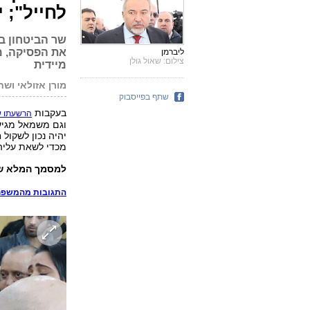
לחייל"; 
שר הביטחון ב
את הפסיקה, מח
ליברמן
צילום: שאול גולן
מיידית
מורן אזולאי ושח
שתף בפייסבוק
בעקבות
הרשעתו ש
וגם משמאל מגיעה
מכדי לשאת עליה
למסמך המלא של
התגובות מהמשפח