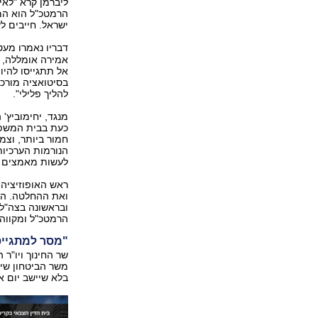
ליברמן קרא "לאי
הרמטכ"ל הוא המ
ישראל. חייבים ל
דבריו נאמרו מעט 
אמירה אומללה, ה
אל תתגייסו להיו
בסיטואציה מורכב
להליך פלילי".
מנגד, יחימוביץ'
כעת בבית המשפט
חמור ביותר, וצמ
הנורמות הערכיות
לעשות מאמצים כב
ראש האופוזיציה 
ואת ההחלטה. הה
ובראשונה בצה"ל, 
הרמטכ"ל ומקווה כ
"מסר למתגיי
שר החינוך ויו"ר 
משר הביטחון שיה
בלא שיישב יום א