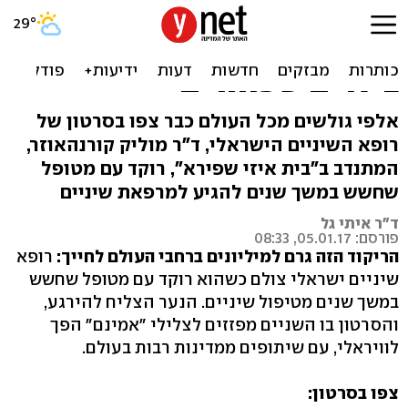
ריקוד המקדחה: כך מצליח
רופא השיניים הישראלי לטפל
בילדים שפוחדים
אלפי גולשים מכל העולם כבר צפו בסרטון של
רופא השיניים הישראלי, ד"ר מוליק קורנהאוזר,
המתנדב ב"בית איזי שפירא", רוקד עם מטופל
שחשש במשך שנים להגיע למרפאת שיניים
ד"ר איתי גל
פורסם: 05.01.17, 08:33
הריקוד הזה גרם למיליונים ברחבי העולם לחייך:
רופא
שיניים ישראלי צולם כשהוא רוקד עם מטופל שחשש
במשך שנים מטיפול שיניים. הנער הצליח להירגע,
והסרטון בו השניים מפזזים לצלילי "אמינם" הפך
לוויראלי, עם שיתופים ממדינות רבות בעולם.
צפו בסרטון: