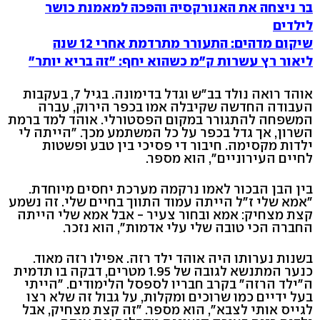
בר ניצחה את האנורקסיה והפכה למאמנת כושר
לילדים
שיקום מדהים: התעורר מתרדמת אחרי 12 שנה
ליאור רץ עשרות ק"מ כשהוא יחף: "זה בריא יותר"
אוהד רואה נולד בב"ש וגדל בדימונה. בגיל 7, בעקבות
העבודה החדשה שקיבלה אמו בכפר הירוק, עברה
המשפחה להתגורר במקום הפסטורלי. אוהד למד ברמת
השרון, אך גדל בכפר על כל המשתמע מכך. "הייתה לי
ילדות מקסימה. חיבור די פסיכי בין טבע ופשטות
לחיים העירוניים", הוא מספר.
בין הבן הבכור לאמו נרקמה מערכת יחסים מיוחדת.
"אמא שלי ז"ל הייתה עמוד התווך בחיים שלי. זה נשמע
קצת מצחיק: אמא ובחור צעיר - אבל אמא שלי הייתה
החברה הכי טובה שלי עלי אדמות", הוא נזכר.
בשנות נערותו היה אוהד ילד רזה. אפילו רזה מאוד.
כנער המתנשא לגובה של 1.95 מטרים, דבקה בו תדמית
ה"ילד הרזה" בקרב חבריו לספסל הלימודים. "הייתי
בעל ידיים כמו שרוכים ומקלות, על גבול זה שלא רצו
לגייס אותי לצבא", הוא מספר. "זה קצת מצחיק, אבל