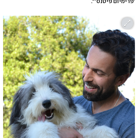
'פרימיום פיטנס'".