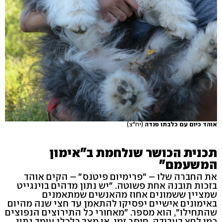
אוהד כיום עם כלבתו פנדה
(יח"צ)
תכנית הכושר שנלחמת ב"אימון
המשעמם"
את החברה שלו – "פרימיום פיטנס" – הקים אוהד
בזכות תובנה אחת פשוטה. "יש נתון מדהים בוינגייט
שמציין ששמונים אחוז מהאנשים שמתאמנים
באימונים אישיים יפסיקו להתאמן עד חצי שנה מהיום
שהתחילו", הוא מספר. "מאחורי כל התירוצים הנפוצים
כמו לחץ בעבודה, חוסר זמן, או מצב כלכלי עומד נתון