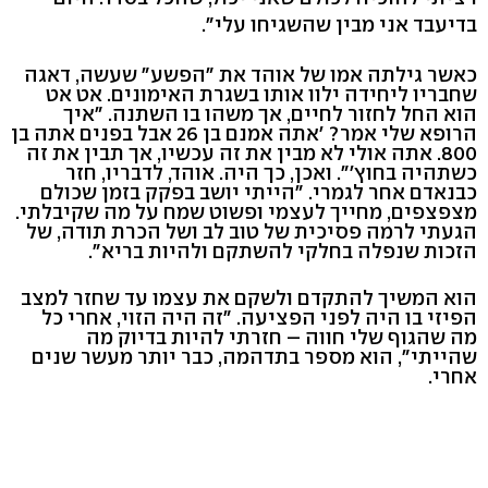
בדיעבד אני מבין שהשגיחו עלי".
כאשר גילתה אמו של אוהד את "הפשע" שעשה, דאגה
שחבריו ליחידה ילוו אותו בשגרת האימונים. אט אט
הוא החל לחזור לחיים, אך משהו בו השתנה. "איך
הרופא שלי אמר? 'אתה אמנם בן 26 אבל בפנים אתה בן
800. אתה אולי לא מבין את זה עכשיו, אך תבין את זה
כשתהיה בחוץ'". ואכן, כך היה. אוהד, לדבריו, חזר
כבנאדם אחר לגמרי. "הייתי יושב בפקק בזמן שכולם
מצפצפים, מחייך לעצמי ופשוט שמח על מה שקיבלתי.
הגעתי לרמה פסיכית של טוב לב ושל הכרת תודה, של
הזכות שנפלה בחלקי להשתקם ולהיות בריא".
הוא המשיך להתקדם ולשקם את עצמו עד שחזר למצב
הפיזי בו היה לפני הפציעה. "זה היה הזוי, אחרי כל
מה שהגוף שלי חווה – חזרתי להיות בדיוק מה
שהייתי", הוא מספר בתדהמה, כבר יותר מעשר שנים
אחרי.