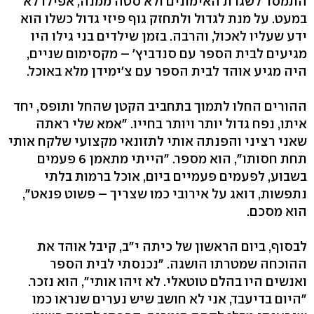
התמסר לשגרת האימונים ולא סטה ממנה, אפילו לא
במעט. על מנת לגדול ולתחזק גוף פיזי גדול כשלו הוא
ידע שעליו לאכול, והרבה. בזמן שילדים בני גילו היו
מגיעים לבית הספר עם סנדביץ' – מקסימום שניים,
היה מגיע אוהד לבית הספר עם צ'ימידן מלא באוכל.
ההורים החלו לתמוך בתחביב הקטן שהחל ותופס, יחד
איתו, נפח גדול יותר ויותר בחייו. "אמא שלי ראתה
שאני רציני והפנתה אותי לתזונאי מקצועי שלקח אותי
תחת חסותו", הוא מספר. "הייתי מתאמן 6 פעמים
בשבוע, לפעמים פעמיים ביום, אוכל ברמות בלתי
נתפשות, דואג על אירובי כמו שצריך – פשוט פנאט",
הוא מסכם.
לבסוף, ביום הראשון של כיתה י"ב, קיבל אוהד את
ההוכחה שמטרתו הושגה. "נכנסתי לבית הספר
ואנשים היו בהלם טוטאלי. לא זיהו אותי", הוא נזכר.
"היום בדיעבד, אני לא חושב שיש נערים שנראו כמו