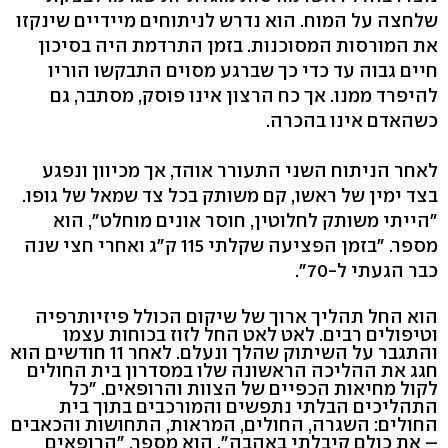
שלחצה על המוח. הוא נדרש לניתוחים מיידיים שינקזו
את המורסות המסוכנות. בזמן התרדמת היה בסיכון
חיים גבוה עד כדי כך שברגע מסוים התבקשו הוריו
להיפרד ממנו. אך כח הרצון אינו פוסק, מסתבר, גם
כשהאדם אינו בהכרה.
לאחר הניתוח השני התעורר אוהד, אך מכיוון ונפגע
בצד ימין של ראשו, קם משותק בכל צד שמאל של גופו.
"הייתי משותק לחלוטין, חוסר אונים מוחלט", הוא
מספר. "בזמן הפציעה שקלתי 115 ק"ג ואחרי חצי שנה
כבר הגעתי ל-70".
הוא החל תהליך ארוך של שיקום הכולל פיזיותרפיה
וטיפולים רבים. לאט לאט החל לזוז בכוחות עצמו
והתגבר על השיתוק שהלך ונעלם. לאחר 11 חודשים הוא
חגג את ההליכה הראשונה שלו במסדרון בית החולים
לקול מחיאות הכפיים של הצוות והרופאים. "כל
התהליכים הבלתי נתפשים והמורכבים בתוך בית
החולים: השגרה, החולים, המראות, התחושות והכאבים
– את כולם קיבלתי באהבה", הוא מספר. "הרופאים