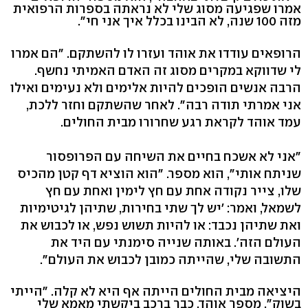
אמרו שפגיעה מסוג שלי לא נראתה בספרות הרפואית
מזה 100 שנה, לא הבינו בכלל איך אני חי".
הרופאים עודדו את אוהד ועזרו לו להשתקם. "הם אמרו
לי שדווקא במקרים מסוג זה האדם האמיתי נחשף.
הרבה אנשים הופכים להיות אלימים ולא נעימים ואילו
אני אמרתי תודה רבה". לאחר שהשתקם וחזר ללכת,
עמד אוהד לקראת רגע שחרורו מבית החולים.
"אני לא אשכח בחיים את השיחה עם הפרופסור
שניתח אותי", הוא מספר. "הוא הוציא דף קטן מהכיס
שלו, צייר נקודה אחת עם חץ לימין ואחת עם חץ
לשמאל, ואמר: 'יש לך שתי בחירות, שתיהן לגיטימיות
ואת שתיהן נכבד: או להיות תשוש נפש, או לכבוש את
העולם הזה'. באותה שנייה סימנתי עם היד את
התשובה שלי, שהייתה כמובן לכבוש את העולם".
היציאה מבית החולים הייתה אף היא לא קלה. "הייתי
בשוק", מספר אוהד. כבר ברכב ביקשתי מאמא שלי