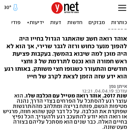
אחרי 3 חודשים בתרדמת -
הספורט הציל את חייו של
אוהד
אוהד רואה חשב שהאתגר הגדול בחייו היה
להפוך מנער כחוש ורזה לגבר שרירי, אך הוא לא
היה מוכן למה שיבוא בהמשך. בעקבות פציעת
ראש חמורה הוא נכנס לתרדמת של 3 וחצי
חודשים והתעורר כשגופו חצי משותק. באותו רגע
הוא ידע שזה הזמן לצאת לקרב של חייו
איתן גפן
עודכן: 04.04.19, 12:21
שנת 2017. אוהד רואה מטייל עם הכלבה שלו.
הוא
עוצר רגע להסתכל על הפרחים בצדי הדרך, נהנה
מטיפות הגשם, פותח בריצה ומתלהב מההתרגשות
שפוקדת את הכלבה. על כל דבר קטן שהוא חווה, מרגיש
או רואה הוא יודע להתעכב רגע ולהעריך. הכל נפיץ
בחיים האלה. כבר שנים הוא מסתכל עליהם בצורה
מעט שונה.