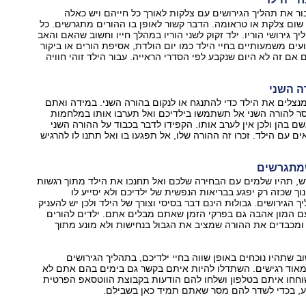
בור את תהליך הגירושים עם צלקות לאורך כל חייהם ויש כאלה
שום צלקת או טראומה. הדבר קשור לאופן בו ההורים מתגרשים. כל
 גירושי הוריו. ילד זקוק לשני הוריו במהלך חייו וחשוב שהאם והאב
ועים משמעותיים בחיי הילד כמו יום הולדת, אסיפת הורים או ביקור
 אם זה לא היום שנקבע לפי הסדרי הראייה. עבור הילד זוהי חוויה
ה השני
נצלים את הילד כדי להתנגח או לנקום בהורה השני. במידה ואתם
סר להורה השני אל תשתמשו בילדיכם ואל תערבו אותו במלחמות
ם בהן ולכן אין לערב אותו. הקפידו לדבר בכבוד על ההורה השני
 עם הילד. זכרו זה ההורה שלו, אל תפגעו בו ואל תתנו לו להרגיש
שמתגרשים
 תהיו שלמים עם הבחירה שלכם ואל תחנכו את הילד מתוך רגשות
ך שכזה רק יפגע בבריאות הנפשית של ילדיכם ולא יסייע לו
 הגירושים. גבולות הינם דבר בסיסי וצורך של הילד ולכן יש להעניק
ם המון אהבה גם בפרקי הזמן שאתם מבלים אתם. ילדים להורים
ומכבדים את ההורה שמציב את הגבול בנחישות ולא מונע מתוך
ב שתהיו נוכחים באופן שווה בחיי ילדיכם, בתהליך הגירושים
ומאוד רגישים. השתדלו להיות איתם בקשר גם בימים בהם אתם לא
חחו איתם בטלפון ושלחו להם הודעות בקבוצת הווטסאפ הפרטית
ע, בכדי לשדר להם מסר שאתם תמיד כאן בשבילם.