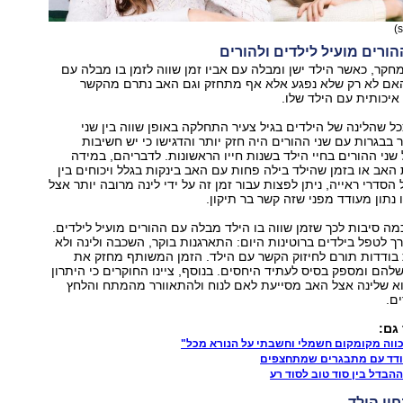
ההורים מועיל לילדים ולהורים
חקר, כאשר הילד ישן ומבלה עם אביו זמן שווה לזמן בו מבלה עם
אם לא רק שלא נפגע אלא אף מתחזק וגם האב נתרם מהקשר
יכותית עם הילד שלו.
כל שהלינה של הילדים בגיל צעיר התחלקה באופן שווה בין שני
 בבגרות עם שני ההורים היה חזק יותר והדגישו כי יש חשיבות
 שני ההורים בחיי הילד בשנות חייו הראשונות. לדבריהם, במידה
האב או בזמן שהילד בילה פחות עם האב בינקות בגלל ויכוחים בין
סדרי ראייה, ניתן לפצות עבור זמן זה על ידי לינה מרובה יותר אצל
נתון מעודד מפני שזה קשר בר תיקון.
מה סיבות לכך שזמן שווה בו הילד מבלה עם ההורים מועיל לילדים.
ך לטפל בילדים ברוטינות היום: התארגנות בוקר, השכבה ולינה ולא
בודדות תורם לחיזוק הקשר עם הילד. הזמן המשותף מחזק את
הם ומספק בסיס לעתיד היחסים. בנוסף, ציינו החוקרים כי היתרון
א שלינה אצל האב מסייעת לאם לנוח ולהתאוורר מהמתח והלחץ
ם.
 גם:
כווה מקומקום חשמלי וחשבתי על הנורא מכל"
הבדל בין סוד טוב לסוד רע
יי הילד