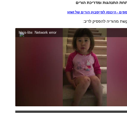
חת התנהגות ומדריכת הורים
ים - היכנסו לפייסבוק הורים של ynet
שת מהוריה להפסיק לריב:
hlsjs-lite: Network error