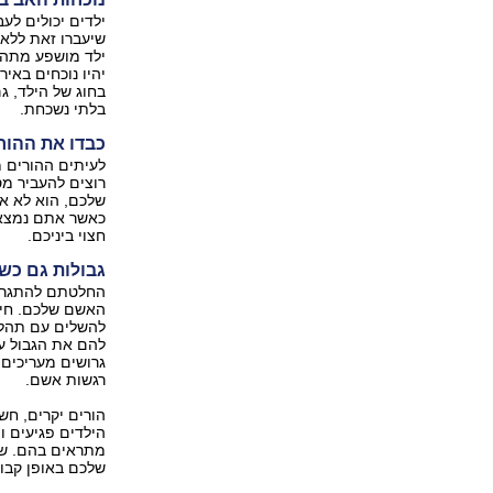
ילדים יכולים לע
שיעברו זאת ללא 
ילד מושפע מתהליך
יהיו נוכחים באיר
בחוג של הילד, גם
בלתי נשכחת.
כבדו את ההור
לעיתים ההורים מ
רוצים להעביר מ
שלכם, הוא לא אש
כאשר אתם נמצאים
חצוי ביניכם.
גבולות גם כ
החלטתם להתגרש,
האשם שלכם. חינו
להשלים עם תהליך
להם את הגבול ע
גרושים מעריכים 
רגשות אשם.
הורים יקרים, חשו
הילדים פגיעים 
מתראים בהם. שו
שלכם באופן קבו