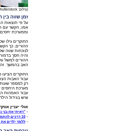
(צילום: shutterstock)
זמן שווה בין 
על פי תוצאות המ
אמו, הקשר עם ה
וממערכת יחסים א
החוקרים גילו שכ
ההורים, כך הקשר
לנוכחות שווה של
והיה חסך בדמות 
ההורים למשל על ה
האב בהמשך. זהו 
החוקרים הציעו כ
עבור האבות הצור
רק למספר שעות 
מערכת היחסים של
עבור האמהות הו
שיש בגידול הילדי
אולי יעניין אותך
-
"ראיתי את בני נ
-
10 דרכים להתמודד עם מתבגרים שמתחצפים
-
ללמד ילדים את ה
נוכחות האב בח