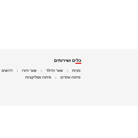
כלים ושירותים
מניות
שער הדולר
שער היורו
דרושים
|
|
|
|
פיתוח אתרים
פיתוח אפליקציות
|
|