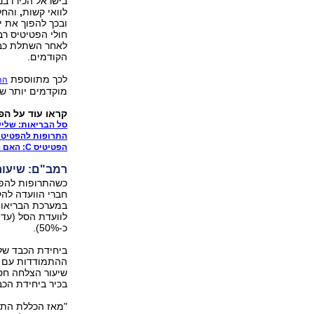
בישראל הכירו בנ
לוואי קשות
,
ובכך להפוך את י
חולי הפטיטיס רבי
הקודמים.
לכך מתווספת
הה
מוקדמים יותר ש
קראו עוד על הפטיטיס C וס
סל הבריאות: שליש
התרופות להפטיטיס C שנכנסו לסל - לא נרשמו
הפטיטיס C: האם המחלה עתידה להיעלם?
רמב"ם: שיעור
במערכת הבריאות 
כ-50%).
ביחידת הכבד של
ההתמודדות עם המ
שיעור הצלחה חס
בכיר ביחידת הכב