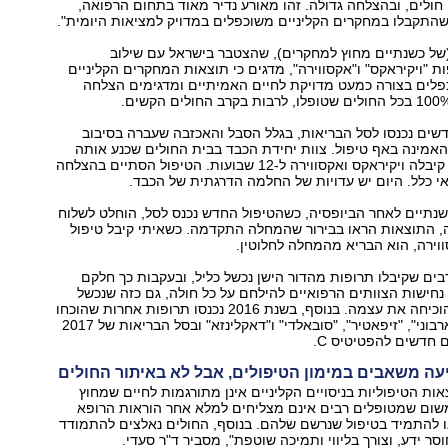
רמב"ם מעל 160 חולים, ובהצלחה גדולה. זהו מאורע נדיר מאוד בתחום הרפואה,
התקבלו במחקרים הקליניים משוכפלים במדויק למציאות היומית".
 (של כשנתיים מחוץ למחקרים), שהצטבר בישראל עם שילוב
ת "ויקיראקס" ו"אקסווירה", מדגים כי תוצאות המחקרים הקליניים
פלים בצורה כמעט מדויקת לחיים האמיתיים ומדגימים הצלחה
שים נכנסו לסל הבריאות, בגלל הסבל והאכזבה שעברה בסיבוב
האמינה באף טיפול. צוות יחידת הכבד בבית החולים שכנע אותה
לנסות שוב, והיא קיבלה ויקיראקס ואקסווירה ל-12 שבועות. הטיפול הסתיים בהצלחה
אי כלל. היום יש עדויות של החלמה הדרגתית של הכבד.
שנתיים לאחר הביופסיה, כשהטיפול החדש נכנס לסל, הוחלט לשלוח
ה, התוצאות הראו בבירור שהמחלה התקדמה. כשאיתי קיבל טיפול
ווירה, הוא הבריא מהמחלה לחלוטין.
בים שקיבלו תרופות מהדור הישן נכשל כליל, ובעקבות כך חלקם
 נחישות הצוותים הרפואיים להילחם על כל חולה, גם כזה שנכשל
בטיפול בעבר – הוכיחה את עצמה. בנוסף, בשנת 2016 נכנסו תרופות אחרות שהוכחו
כיעילות, בהן "הארבוני", "זיפאטיר", "סובאלדי" ו"דאקלינזא" ובסל הבריאות של 2017
 חדשים להפטיטיס C.
ה משאבים במימון הטיפולים, אבל לא באיתור החולים
אות הטיפוליות בניסויים הקליניים אינן מתורגמות לחיים שמחוץ
שום שמטופלים רבים אינם מצליחים למלא אחר הוראות הרופא
ו להתמיד בטיפול שנרשם שלהם. בנוסף, החולים נאלצים להתמודד
סר ידע, וצורך בליווי ותמיכה שוטפת", מסביר ד"ר סעדי.