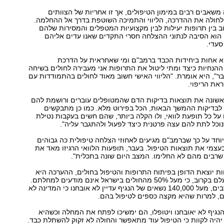
שאבים רבים במימון הטיפולים, אך זו אחריות של הצוותים
לחולה את ההדרכה, הליווי והתמיכה השוטפת בדרך אל ההחלמה.
לוב בין תרופות יעילות לבין מקצועיות המטפלים והמסירות שלהם
 הוא הסיבה לנתוני ההצלחה חסרי התקדים שאנו עדים אליהם
סעדי.
א אחות ביחידות הכבד ברמב"ם ומי שאחראית על הדרכת
הנחיות כיצד ומתי ליטול את התרופות אני מעבירה לחולים בשיחה
ר", היא אומרת. "הליווי האישי חשוב מאוד לחולים בהתמודדות עם
את הריפוי.
ראשונה את תוצאות בדיקות הדם שהמטופלים עוברים ורושמת להם
 לבדיקות ההמשך הבאות, הכל בפירוט מלא. כמו כן מתבקשים
על כל תופעת לוואי, ולו הקלה ביותר, שהם חשים בעקבות נטילת
וכל לתת להם עצה פרטנית כיצד לפעול ולהתגבר עליה".
חד על כך שברמב"ם מגיעים לאחוזי הצלחה טיפולית כה גבוהים
בעצמי את תוצאות הטיפול. בעבר, תופעות הלוואי הרגיזו מאד את
שרבים מהם לא החלימו. המצב היום שונה בתכלית".
 יוצאת הדופן בפיתוח התרופות והטיפול בחולים, ההערכה היא
שהמחלה לא תיעלם בקרוב, כי מעל 50% מהחולים בישראל אינם מודעים למחלתם.
לטענת רופאים רבים, מעל 140,000 נשאים של הנגיף עדיין לא אובחנו כי המדינה לא
, למרות שהיא מקצה כספים לטיפול בהם.
גיף לא יאובחנו ויטופלו, הם ימשיכו לפתח את המחלה וכשהיא
יהיה לקוות כי הטיפול עוד מתאפשר והחולה לא זקוק להשתלת כבד.