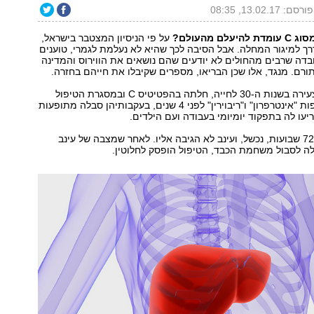
פורסם: 13.02.17, 08:35
ם מהעולם?
על פי הניסיון המצטבר בישראל,
ך למיגור המחלה. אבל הסיבה לכך שהיא לא נעלמת לגמרי, טוענים
בדה שרבים מהחולים לא יודעים שהם נושאים את הווירוס והמדינה
רם. מנגד, אלו שכן הבריאו, מספרים שקיבלו את חייהם בחזרה.
עינב (שם בדוי) צעירה בשנות ה-30 לחייה, חלתה בהפטיטיס C ובמסגרת הטיפול
קיבלה את התרופות "אינטרפרון" ו"ריבוירין" לפני 4 שנים, בעקבותיהן סבלה מתופעות
יעו לה בתפקוד יומיומי בעבודה ועם הילדים.
הטיפול, שנמשך 72 שבועות, נכשל, ועינב לא הגיבה אליו. לאחר שמצבה של עינב
לה לסבול משחמת הכבד, הטיפול הופסק לחלוטין.