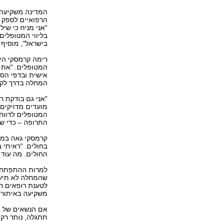
המדינה משקיעה מ
הרפואיים לספק 
"אני מניח כי שי
בליווי המטופלים
בישראל", מוסיף 
רימה קרמסקי הי
המטופלים. "את ה
אישית ובדפי הסב
המחלה בדרך לקר
"אני גם בודקת 
מועדים מדויקים
המטופלים לדווח 
התרופה – כדי שנ
קרמסקי גאה במיו
בחולים. "ראיתי 
החולים. מה עוד 
למרות ההתפתחות
משקיעה באיתורם
אם הנשאים של הנ
תתגלה, נותר רק 