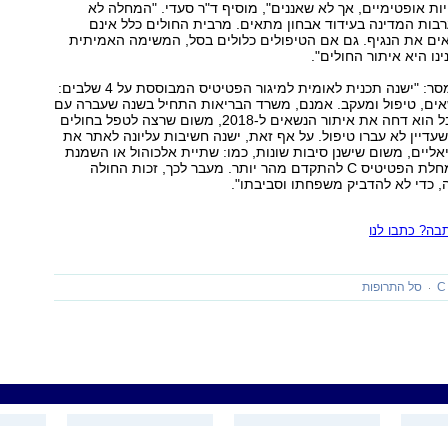
היות אופטימיים, אך לא שאננים", מוסיף ד"ר סעדי. "המחלה לא
בות המדינה בעידוד אבחון מתאים. מרבית החולים כלל אינם
אים את הנגיף. גם אם הטיפולים כלולים בסל, המשימה האמיתית
נו היא איתור החולים".
מעמותת "חץ" נמסר: "ישנה תכנית לאומית למיגור הפטיטיס המבוססת על 4 שלבים:
שאים, טיפול ומעקב. אמנם, משרד הבריאות התחיל בשנה שעברה עם
שלב המניעה, אבל הוא דחה את איתור הנשאים ל-2018, משום שרצה לטפל בחולים
שעדיין לא עברו טיפול. על אף זאת, ישנה חשיבות עליונה לאתר את
ליים, משום שישנן סיבות שונות, כמו: שתיית אלכוהול או השמנת
יתר, הגורמות למחלת הפטיטיס C להתקדם מהר יותר. מעבר לכך, זכות החולה
 כדי לא להדביק משפחתו וסביבתו".
ה? כתבו לנו
סל התרופות