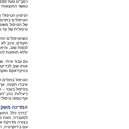
כאשר התוצאות ש
הניסיון הטיפולי
הטיפולים בתרופו
של הטיפול משוכ
טיפולית של עד 100% בכל החולים שטופלו, לרבות בקרב החולים הקשים.
כשהטיפולים החד
הקודם, עינב לא 
וללא תופעות לוו
גם עבור איתי, ש
אותו שוב לבדיק
בוויקיראקס ואקס
הטיפול בחולים ר
איבדו תקווה, אך
אף נוספו טיפולים
המדינה משקיע
"בדרך כלל, התוצ
למעבדה, וזאת מ
בצורה מדויקת א
עם בירוקרטיה, חו