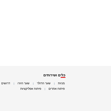
כלים ושירותים
מניות
שער הדולר
שער היורו
דרושים
|
|
|
|
פיתוח אתרים
פיתוח אפליקציות
|
|