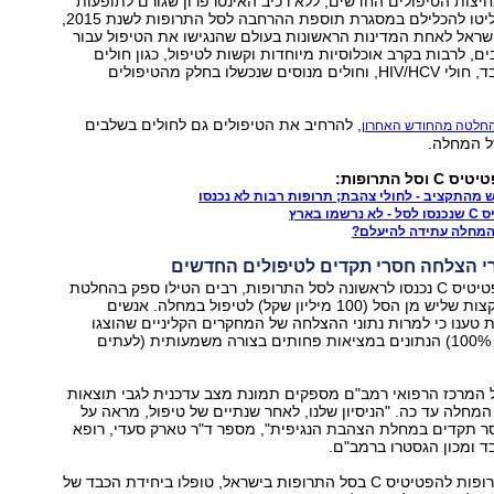
חיצות הטיפולים החדשים, ללא רכיב האינטרפרון שגורם לתופעות
והחליטו להכלילם במסגרת תוספת ההרחבה לסל התרופות לשנת 2015,
שראל לאחת המדינות הראשונות בעולם שהנגישו את הטיפול עבור
ם, לרבות בקרב אוכלוסיות מיוחדות וקשות לטיפול, כגון חולים
לאחר השתלת כבד, חולי HIV/HCV, וחולים מנוסים שנכשלו בחלק מהטיפולים
, להרחיב את הטיפולים גם לחולים בשלבים
חלטה מהחודש האחרון
ל המחלה.
ל התרופות:
 מהתקציב - לחולי צהבת; תרופות רבות לא נכנסו
 בארץ
י הצלחה חסרי תקדים לטיפולים החדשים
כשהתרופות להפטיטיס C נכנסו לראשונה לסל התרופות, רבים הטילו ספק בהחלטת
חברי הוועדה להקצות שליש מן הסל (100 מיליון שקל) לטיפול במחלה. אנשים
טענו כי למרות נתוני ההצלחה של המחקרים הקליניים שהוצגו
לוועדת הסל (עד 100%) הנתונים במציאות פחותים בצורה משמעותית (לעתים
 המרכז הרפואי רמב"ם מספקים תמונת מצב עדכנית לגבי תוצאות
חלה עד כה. "הניסיון שלנו, לאחר שנתיים של טיפול, מראה על
ר תקדים במחלת הצהבת הנגיפית", מספר ד"ר טארק סעדי, רופא
ד ומכון הגסטרו ברמב"ם.
"מאז הכללת התרופות להפטיטיס C בסל התרופות בישראל, טופלו ביחידת הכבד של