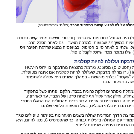
חלה עלולה לפגוע קשות בתפקוד הכבד
(צילום: shutterstock)
י) היה מטופל בתרופות אינטרפרון וריבורין ושילם מחיר קשה בצורת
תופעות לוואי נוראיות במשך 72 שבועות. למרבה הצער – גם לאחר הסבל הרב –
. שנתיים לאחר סיום הטיפול, בביופסיה נמצא שדרגת הפיברוזיס
שלו נמוכה מכדי שיוכל לקבל טיפול.
דלקת כבד נגיפית (הפטיטיס) מסוג C, נגרמת כתוצאה מהדבקה בווירוס ה-HCV
(Hepatitis C Virus). זו מחלה מדבקת, שעלולה להיות קטלנית אם איננה מטופלת,
ה "שקטה" ובלתי מורגשת - במהלך השנים היא עלולה להתפתח
קשה בתפקוד הכבד.
מחלה מפתחים דלקת כרונית בכבד, חלקם יפתחו כשל בתפקוד
תלה, וחלק אחר עלול אף לפתח סרטן של הכבד. עד לאחרונה,
יס היו מורכבים וכואבים. עבור רבים מהחולים הם התגלו כחסרי
חרים הם היו בלתי נסבלים, בשל תופעות הלוואי שלהם.
פריצת הדרך המדעית שחלה בשנים האחרונות בפיתוח טיפולים כנגד
הווירוס, ניתן להתמודד עם המחלה ביעילות גבוהה. כך שהפטיטיס C, נכון להיום, היא
 הכרונית היחידה שניתנת לריפוי.