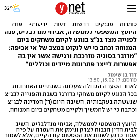
המדינה לבג"צ: לאפשר
משחקי כדורגל בשבת
היועץ המשפטי לממשלה, אביחי מנדלבליט, ענה
לפנייה מצד בג"צ בנוגע לקיום משחקים ביום
המנוחה וכתב כי יש לנקוט במצב של אי אכיפה:
"מדובר בסוגיה מורכבת ורגישה אשר אין בה
אפשרות לייצר פתרונות מיידים וכוללים"
דוד בן שימול
פורסם: 15.02.17, 13:50
לאחר הסערה הגדולה שעלתה בשנתיים האחרונות
בכל הנוגע לקיום משחקי כדורגל בשבת והפנייה לבג"צ
שנעשתה בעקבותיה, השיבה היום (ד') המדינה לבג"צ
וכתבה כי יש להמשיך ולקיים משחקים ביום המנוחה.
היועץ המשפטי לממשלה, אביחי מנדלבליט, השיב
לבית הדין הגבוה לצדק ונימק את העמדה על פיה
אסור כרגע לשנות את הסטטוס קוו הקיים, אלא לשמור