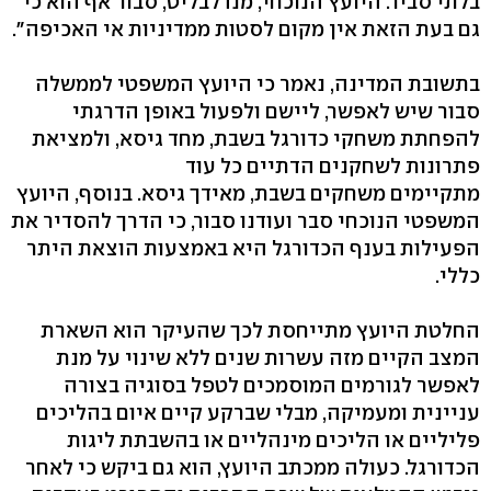
בלתי סביר. היועץ הנוכחי, מנדלבליט, סבור אף הוא כי
גם בעת הזאת אין מקום לסטות ממדיניות אי האכיפה".
בתשובת המדינה, נאמר כי היועץ המשפטי לממשלה
סבור שיש לאפשר, ליישם ולפעול באופן הדרגתי
להפחתת משחקי כדורגל בשבת, מחד גיסא, ולמציאת
פתרונות לשחקנים הדתיים כל עוד
מתקיימים משחקים בשבת, מאידך גיסא. בנוסף, היועץ
המשפטי הנוכחי סבר ועודנו סבור, כי הדרך להסדיר את
הפעילות בענף הכדורגל היא באמצעות הוצאת היתר
כללי.
החלטת היועץ מתייחסת לכך שהעיקר הוא השארת
המצב הקיים מזה עשרות שנים ללא שינוי על מנת
לאפשר לגורמים המוסמכים לטפל בסוגיה בצורה
עניינית ומעמיקה, מבלי שברקע קיים איום בהליכים
פליליים או הליכים מינהליים או בהשבתת ליגות
הכדורגל. כעולה ממכתב היועץ, הוא גם ביקש כי לאחר