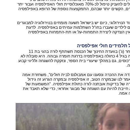
הנוירולוגים מסוגלים להעניק טיפול לכ-70% מאוכלוסיית חולי האפילפסיה ועבור יתר
ן החולים, הקשים יותר שבהם, התמקצעות נוספת של הרופא באפילפסיה
וד הנוירולוגי, כיום יש בישראל תשעה מומחים בנוירולוגיה למבוגרים
ים לילדים שעברו בחו"ל השתלמות עמיתים באפילפסיה. לדעת
ין הצדקה ליצירת התמחות-על או תת-התמחות באפילפסיה
 תלמידים חולי אפילפסיה
בדיון שיתקיים מחר (ג') בוועדת החינוך של הכנסת תשתתף לורה בהגי בת 11
מחיפה, שאובחנה בגיל 4 כחולה באפילפסיה בדרגת חומרה גבוהה. היא סובלת לא
סים, גם במהלך שיעורי בית הספר, ונזקקת להשגחה ולליווי קבוע
.
ורה איבדה את ההכרה ונסענו עם אמבולנס לבית חולים", משחזרת אמה
מר לנו שבמקרה הטוב, זו אפילפסיה ובמקרה הגרוע זה גידול
רה של בדיקות אובחנה לורה כחולת אפילפסיה. "המשמעות של
חייבת להיות עם השגחה של מבוגר אחראי, כדי שלא תאבד את
 אמה.