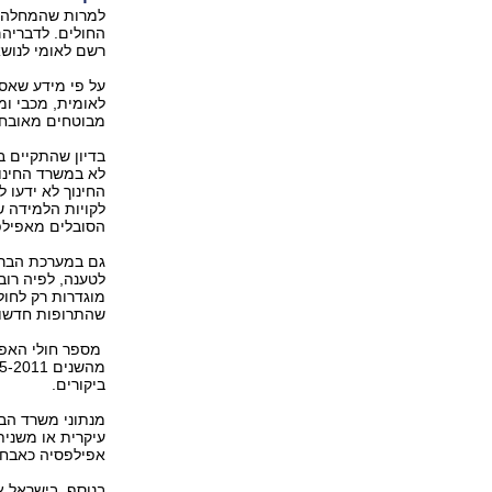
למרות שהמחלה נפ
החולים. לדבריהם
רשם לאומי לנושא
על פי מידע שאס
מבוטחים מאובחנים כחולי אפי
בדיון שהתקיים ב
לא במשרד החינו
החינוך לא ידעו 
לקויות הלמידה ש
הסובלים מאפילפסיה נכתב לפני 15
גם במערכת הבריא
לטענה, לפיה רו
מוגדרות רק לחול
שהתרופות חדשות
מספר חולי האפיל
ביקורים.
אפילפסיה כאבחנה
בנוסף, בישראל א