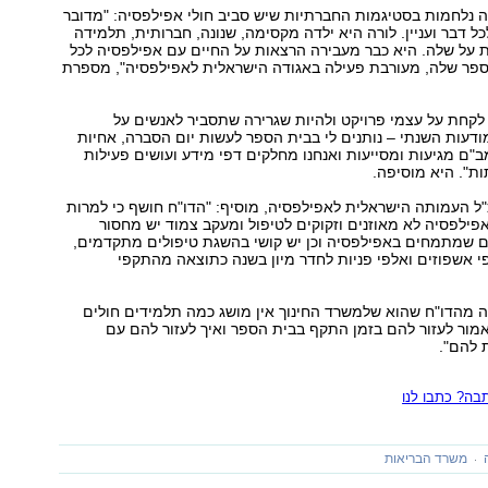
 נלחמות בסטיגמות החברתיות שיש סביב חולי אפילפסיה: "מדובר
כל דבר ועניין. לורה היא ילדה מקסימה, שנונה, חברותית, תלמידה
 על שלה. היא כבר מעבירה הרצאות על החיים עם אפילפסיה לכל
פר שלה, מעורבת פעילה באגודה הישראלית לאפילפסיה", מספרת
לקחת על עצמי פרויקט ולהיות שגרירה שתסביר לאנשים על
דעות השנתי – נותנים לי בבית הספר לעשות יום הסברה, אחיות
"ם מגיעות ומסייעות ואנחנו מחלקים דפי מידע ועושים פעילות
ות". היא מוסיפה.
"ל העמותה הישראלית לאפילפסיה, מוסיף: "הדו"ח חושף כי למרות
לי האפילפסיה לא מאוזנים וזקוקים לטיפול ומעקב צמוד יש מחסור
ם שמתמחים באפילפסיה וכן יש קושי בהשגת טיפולים מתקדמים,
 אשפוזים ואלפי פניות לחדר מיון בשנה כתוצאה מהתקפי
ה מהדו"ח שהוא שלמשרד החינוך אין מושג כמה תלמידים חולים
מור לעזור להם בזמן התקף בבית הספר ואיך לעזור להם עם
 להם".
ה? כתבו לנו
משרד הבריאות