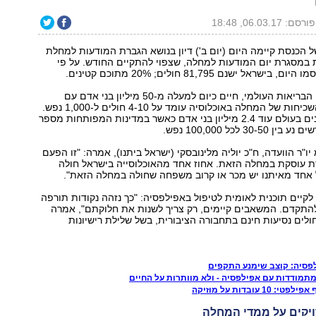
"
פורסם: 06.03.17, 18:48
 הכנסת קיימה היום (יום ב') דיון בנושא הגברת המודעות למחלת
 במסגרת יום המודעות למחלה, שצפוי להתקיים החודש. על פי
אל ישנם 81,795 חולים; 20% מתוכם קטינים.
על פי נתוני ארגון הבריאות העולמי, חיים כיום למעלה מ-50 מיליון בני אדם עם
המחלה. שיעור השכיחות של המחלה באוכלוסיה עומד על 4-10 חולים ל-1,000 נפש.
בכל שנה מאובחנים בעולם עוד 2.4 מיליון בני אדם כאשר במדינות המפותחות מספר
3 לכל 100,000 נפש.
 יו"ר הוועדה, ח"כ יוליה מלינובסקי (ישראל ביתנו), אמרה: "זו הפעם
 עוסקת במחלה הזאת. אחוז אחד מהאוכלוסייה בישראל חולה
 אחד מאיתנו יש מכר או קרוב משפחה שחולה במחלה הזאת".
לקיים תוכנית לאומית לטיפול באפילפסיה: "כך נזהה נקודות תורפה
להתקדם. המשאבים קיימים, רק צריך לשנות את חלוקתם", אמרה
ולים נסיעות חינם בתחבורה הציבורית, בשל שלילת רישיונות
פסיה: קוצב שימנע התקפים
 מתמודדות עם אפילפסיה - ולא מוותרות על החיים
 עובדות על מוזיקה
דויקים על ממדי המחלה