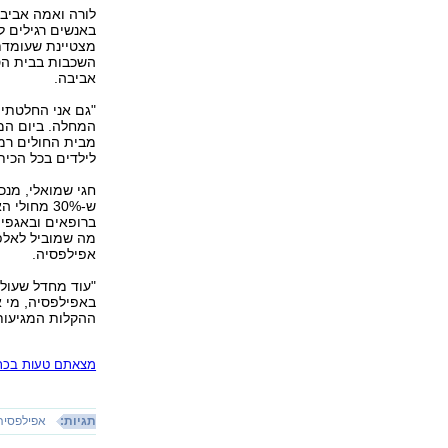
לורה ואמה אביבה
באנשים רגילים ל
מצטיינת שעומדת
השכבות בבית הס
אביבה.
"גם אני החלטתי 
המחלה. ביום המו
מבית החולים רמב
לילדים בכל הכית
חגי שמואלי, מנכ
ש-30% מחו
ברופאים ובאגפי
מה שמוביל לאלפי
אפילפסיה.
"עוד מחדל שעול
באפילפסיה, מי א
ההקלות המגיעות
מצאתם טעות בכתב
תגיות:
אפילפסיה