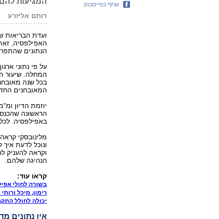
המגיעות להם
שתף בפייסבוק
רותם אליזרע
ועדת הבריאות של
האפילפסיה, זאת
הנתונים שהתפרסמו היום, בישר
המאובחנים החדשים נע בין 0-50
יוזמת הדיון ומ"מ
הראשונה שהכנסת
באפילפסיה. לכל
מלינובסקי קראה 
ונוכל לדעת איך 
וקראה להעניק לח
הנהיגה שלהם.
קראו עוד:
בשורה לחולי אפיל
רימון, מיכל ורותי
יכולה לחולל התקף אפילפטי: 10
אין נתונים מ