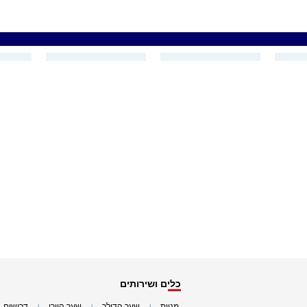
כלים ושירותים
מניות
שער הדולר
שער היורו
דרושים