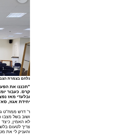
נלחם בצמרת הצבא 
קרס. כעבור יומ
ובלעדי מאז נפצ
יחידת אגוז, סא
ר' דרש ממח"ט גול
ושוב בשל מצבו ה
לא האמין, כיצד מ
צריך לטעום בלשו
והעניק לי את מ