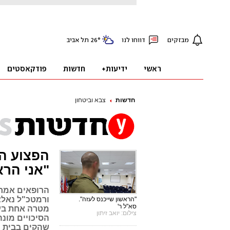
חדשות
צבא וביטחון
הפצוע הא
"אני הרא
הרופאים אמרו 
ורמטכ"ל נאלצ
"הראשון שייכנס לעזה".
סא"ל ר'
צילום: יואב זיתון
הסיכויים מונ
שהקים בבית ה