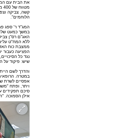
את הבית עם המחב
מטו
קשה, צביקה וצפר
הלוחמים".
המג"ד ר' ספג פג
במשך כמעט שלוש
האג"ם רס"ן צביקה
ללא המח"ט עליאן
ממצבת כוח האדם.
הפציעה כעבור יו
נגד כל הסיכויים
שיש: פיקוד על ה
והדרך לשם הייתה
במטרה. הרופאים ה
אפסיים לשרת שוב
ויתר, ופתח "משר
סיכם תפקידים ע
אילן הסמוכה. "הי