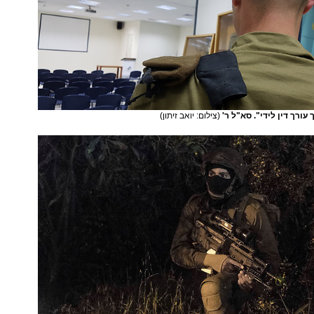
עורך דין לידי". סא"ל ר'
(צילום: יואב זיתון)