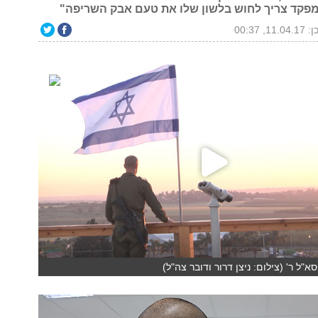
מפקד צריך לחוש בלשון שלו את טעם אבק השריפה"
11., 00:37
א"ל ר' (צילום: ניצן דרור ודובר צה"ל)