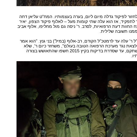
חזור לפיקוד גדלה מיום ליום, בערה בעצמותיו. המח"ט עליאן דחה
לתפקיד, אז הוא עלה שתי קומות מעל – לאלוף פיקוד הצפון, יאיר
כח החוות דעת הרפואיות, לסרב. ר' ניסה גם מול מחליפו, אלוף אביב
ממנו תשובה שלילית.
 ר' עלה עד לרמטכ"ל הקודם, רב-אלוף (במיל') בני גנץ. "הוא אמר
 לצאת נגד מערכת הרפואה הטובה בעולם", משחזר כיום ר', שלא
ויתר, המשיך להשתקם, עד שסדרת בדיקות בקיץ 2015 חשפו שהתאושש בצורה
ו.