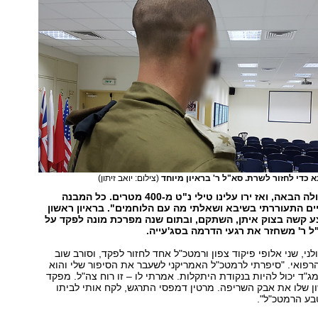
כדי לחזור לשרת. סא"ל ר' בראיון מיוחד
(צילום: יואב זיתון)
"תכננו את הפעולה הבאה, ואז ירו עלינו טילי נ"ט מ-400 מטרים. כל המבנה
יים התעוררתי בשיבא ושאלתי מה עם הלוחמים".
בראיון ראשון
ע קשה בצוק איתן, השתקם, ובתום שנה מפרכת מונה לפקד על
"ל ר' משחזר את רגעי הדרמה בסג'עייה.
ני, שני אלופי פיקוד צפון ורמטכ"ל אחד לחזור לפקד, וסורב שוב
רפואי. "סיפרתי לרמטכ"ל האמריקני לשעבר את הסיפור שלי והוא
ג"ד יכול להיות בנקודת היתקלות. אמרתי לו – זו רוח צה"ל. מפקד
ן שלו את אבק השריפה. מרטין דמפסי התרגש, לקח אותי לביתו
טבע הרמטכ"ל".