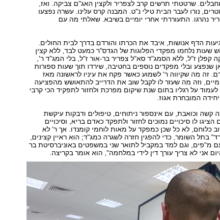
לים. שרטטתי תרשים קרב לצפריר ולקצין האג"ם צביקה. ואז,
וח של 400 מטרים, נורו לעבר הבית טילי נ"ט. המבנה קרס עלינו. עשרה נפצעו
יר נהרגו. התעוררתי אחרי יומיים בשיבא. שאלתי מה עם
יעות הדף אנושות, איבד את הכרתו והורדם בדרך לבית החולים.
 שעות נלחמו מפקדי הפלוגות של הגדס"ר כמעט לבד, ללא קצין
 קפלן ז"ל, ללא הסמג"ד סא"ל צפריר בר-אור ז"ל, בלי המג"ד ר',
 שנפצע ובלי מפקדים נוספים בחטיבה, שירדו תוך שעות ספורות
 זה מה שקיווה ר' לשמוע כאשר פקח את עיניו לראשונה מאז
מיים, וזה מה שעזר לו לקבל שוב את הדרייב להתאושש מהפציעה
, לעמוד על רגליו בתום שנת שיקום מפרכת ולחזור לתפקיד הכי קרבי
יחידה המובחרת אגוז.
 קשה וכואבת, עם אינספור ניתוחים, טיפולים ודבקות עיקשת
ציגו לו סיכויים נמוכים לחזור ולתפקד כאדם בריא, וסיכויים
 כלוחם, לא כל שכן כמפקד על מאות לוחמי קומנדו. אך ר' לא
ד" בתל השומר, כדי להפגין חזרה לשגרה כמג"ד; הוא ראיין קצינים,
ם מ"פים, וגם למד במקביל לתואר שני במשפטים באוניברסיטת בר
ום אני לא צריך עורך דין לידי במלחמה", הוא אומר בקריצה.