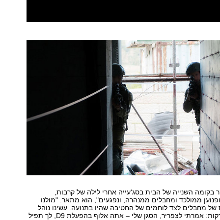
 ב-7 בבוקר בקומה השנייה של הבית בסג'עייה אחרי לילה של קרבות,
פנוען ממולכד ומחבלים ממנהרה, ונפגעים", הוא מתאר. "מולנו
של מחבלים לצד לוחמים של החטיבה שהיו בתנועה. עשינו נוהל
קרב קצר, של 4 דקות: אמרתי לצפריר, הסגן שלי – אתה אלוף בהפעלת D9, לך תפיל