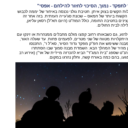
 לתפקד - נמוך, הסיכוי לחזור להילחם - אפסי"
ות הקשים בצוק איתן. חטיבת גולני נכנסה באיחור של יממה לכבוש
קשוח ביותר של חמאס – שכונת סג'עייה העזתית. בזה אחר זה
צינים בחטיבה החומה, כולל המח"ט (היום תא"ל) רסאן עליאן,
ילה לבית החולים.
לרגע, גם כשבאותו רחוב קפצו מולם מחבלים ממנהרות או זינקו עם
יתקלויות מטווח של שני מטרים, לפעמים פחות. עד שעלה האור,
מבנה ששימש את חפ"ק מפקד גדוד הסיור, סא"ל ר', התכנסו
 מהיר של המהלך הבא: השמדת מבנה סמוך שבו הסתתרו
"ט שספג "בית המג"ד" הביא להכרזה מיידית של אר"ן (אירוע רב
פגעו, בהם כמה באורח קשה, וחלק נהרגו במקום.