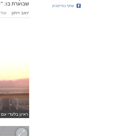
שבוערת בו: "
שתף בפייסבוק
יואב זיתון
עודכן: 04.17
ראיון בלעדי עם ס