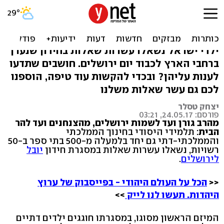
חידון ירושלים הענק: חושבים
שתדעו מה שהילדים יודעים?
ילדי ישראל נשאלו עשרות שאלות בחידון שנערך
ברחבי הארץ לכבוד יום ירושלים. חושבים שתדעו
לענות עליהן? ובכדי להקשות עוד טיפה, הוספנו
לכם גם עשר שאלות משלנו
יצחק טסלר
פורסם: 24.05.17, 03:21
מהרב גורן ועד לשמות ירושלים, מהצנחנים ועד להר
הבית
: תלמידי היסודי בחינוך הממלכתי
והממלכתי-דתי גם יחד בלמעלה מ-500 בתי ספר ב-50
רשויות, נשאלו עשרות שאלות במסגרת חידון
יובל
לירושלים
.
<<
הכל על העולם היהודי - בפייסבוק של ערוץ
היהדות. תעשו לנו לייק
>>
המיזם הראשון מסוגו, במסגרתו חוגגים ילדים דתיים