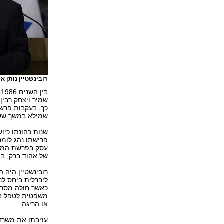
רובינשטיין נותן את תוצא
כך, בעקבות פרש
שמילא במשך שש 
שנות כהונתו כי
פרישתו נהג לומר
עסק בפרשת המתנ
של אהוד ברק, בפ
רובינשטיין היה
ליברלית ביחס לנ
כאשר חולה מסרב 
משפטית לטפל בו,
או הריגה.
עזיבתו את משרד