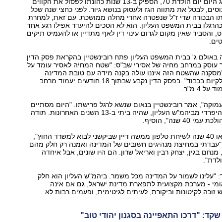
רובינשטיין, שחוגג היום יום הולדת 70, הספיק ב-13 שנות כהונתו לפסול את הקווים
סים, לבטל את מתווה הגז ולעסוק בנושא גיור. לפני כחצי שנה שכל
תו הבכורה שרי ז"ל שנפטרה אחרי מחלה ממושכת. עם זאת, למחרת
רגלו בבית המשפט העליון. הוא לא הסכים להיעדר אפילו רגע אחד
, והסביר שאין מקום לגרום עינוי דין לאף מתדיין או להעמיס תיקים
ים.
באולם ג' בבית המשפט העליון פתח רובינשטיין בהקראת פסק הדין
ר עוסק במרחב מחיה של אסירי שב"ס: "שטח המחיה לאסיר עומד על
נו למסקנה שהשטח הזה איננו עולה בקנה מידה עם טובת המדינה
להבטחת הזכות לקיום בכבוד". בפסק הדין נקבע שבתוך 18 חודשים יעמוד מרחב
ל 4 מ"ר.
מוקה", אמר רובינשטיין בנאום שנשא לרגל פרישתו. "היום מסתיים
פרק משמעותי בהיפרדי מביהמ"ש העליון, שהיה ביתי ב-13 השנים האחרונות. תודה
40 שנה", הוסיף.
"בימים אלה ימלאו 40 שנה לשיחת טלפון ממשה דיין שביקשני לבוא למשרד החוץ",
 "עבדתי במחיצת מנהיגים חשובים של המדינה ואמנה רק חלק מהם
מנחם בגין, יצחק רבין ואריאל שרון. הם היו שונים, אבל איחדה
לדת".
ר: "עלינו לשמור על המדינה מכל משמר. ביהמ"ש העליון הוא חלק
ומי - מערכת מקצועית לתפארת מדינת ישראל, גם אם אינה
זוכה לקיטונות וביקורת, לעיתים לגיטימית, ופעמים רבות לא
 שקד: "דרכו התאפיינה בסגנון יהודי טוב"