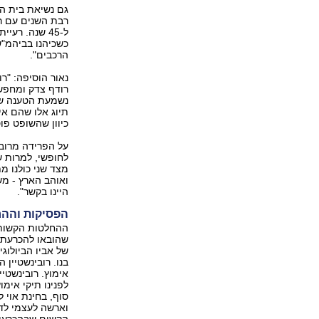
גם נשיאת בית המ
רבת השנים עם רו
ל-45 שנה. רע
כשכיהנו בביהמ"ש
הרכבים".
נאור הוסיפה: "רו
רודף צדק ומחפש 
נשמעת הטענה שש
תיוג אלו שהם אי
כיוון שהשופט פו
על הפרידה מרובי
לחופשי, למרות שא
מצד שני כולנו מת
ואוהב הארץ - מש
היינו בקשר".
הפסיקות והה
ההחלטות הקשות ב
שהובאו להכרעת 
של אביו הביולוג
בנו. רובינשטיין
אימוץ. רובינשטי
לפנינו תיקי אימו
סוף, בחינת אוי לי
וארשה לעצמי לדב