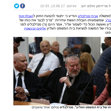
ל פרידסון ותלם יהב
פורסם: 13.06.17, 10:33
לממשלה
הודיע כי יתנגד להצעת החוק ל
אביחי מנדלבליט
הגבלת זכות
, שמשמעותו הגבלת הגשת עתירות. "צריך לבצר את כוחו של
ג"ץ
ן ואעשה הכול כדי לשמור עליו", אמר היום (ג') מנדלבליט לפני
ודו של המשנה לנשיאת בית המשפט העליון
אליקים רובינשטיין
וט.
חו של בית המשפט העליון". מנדלבליט
(צילום: אוהד צויגנברג)