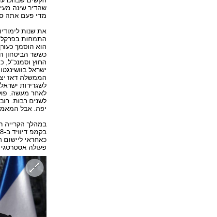
הקשים שבהכרעות
שהדיר שינה מעיניי
מדי פעם אתה סב
התמחות בפרקליט
הוא הוסמך כעורך
החוץ וסמנכ"ל, כ
ישראל בוושינגטו
הממשלה דאז יצחק
לשגרירות ישראל ב
לאחר מעשה. פולא
לשנים רבות. רוב
יפה. אבל המאמץ 
במהלך הקרייה ה
כאחראי ליישום 
פעולה אסטרטגי 