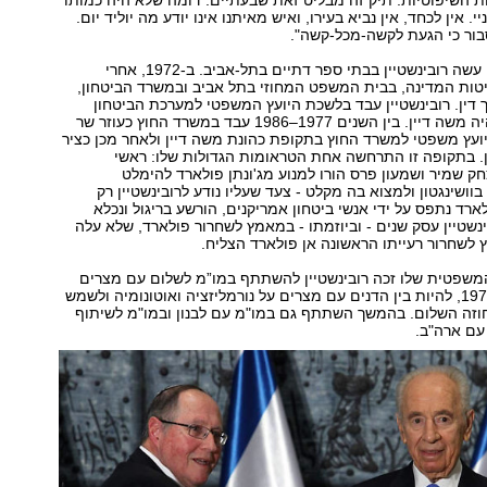
 השיפוטיות. תיק זה מבליט זאת שבעתיים. דומה שלא היה כמותו
. אין לכחד, אין נביא בעירו, ואיש מאיתנו אינו יודע מה יוליד יום.
ור כי הגעת לקשה-מכל-קשה".
את שנות לימודיו עשה רובינשטיין בבתי ספר דתיים בתל-אביב. ב-1972, אחרי
ות המדינה, בבית המשפט המחוזי בתל אביב ובמשרד הביטחון,
 דין. רובינשטיין עבד בלשכת היועץ המשפטי למערכת הביטחון
כששר הביטחון היה משה דיין. בין השנים 1977–1986 עבד במשרד החוץ כעוזר שר
יועץ משפטי למשרד החוץ בתקופת כהונת משה דיין ולאחר מכן כציר
ן. בתקופה זו התרחשה אחת הטראומות הגדולות שלו: ראשי
 שמיר ושמעון פרס הורו למנוע מג'ונתן פולארד להימלט
וושינגטון ולמצוא בה מקלט - צעד שעליו נודע לרובינשטיין רק
רד נתפס על ידי אנשי ביטחון אמריקנים, הורשע בריגול ונכלא
ינשטיין עסק שנים - וביוזמתו - במאמץ לשחרור פולארד, שלא עלה
לשחרור רעייתו הראשונה אן פולארד הצליח.
משפטית שלו זכה רובינשטיין להשתתף במו”מ לשלום עם מצרים
בקמפ דיוויד ב-1978, להיות בין הדנים עם מצרים על נורמליזציה ואוטונומיה ולשמש
חוזה השלום. בהמשך השתתף גם במו"מ עם לבנון ובמו"מ לשיתוף
עם ארה"ב.