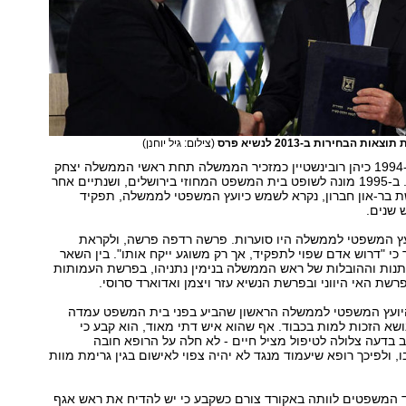
ות הבחירות ב-2013 לנשיא פרס
(צילום: גיל יוחנן)
בין השנים 1994-1986 כיהן רובינשטיין כמזכיר הממשלה תחת ראשי הממשלה יצחק
שמיר ויצחק רבין. ב-1995 מונה לשופט בית המשפט המחוזי בירושלים, ושנתיים אחר
ת בר-און חברון, נקרא לשמש כיועץ המשפטי לממשלה, תפקיד
שנים.
ועץ המשפטי לממשלה היו סוערות. פרשה רדפה פרשה, ולקראת
 כי "דרוש אדם שפוי לתפקיד, אך רק משוגע ייקח אותו". בין השאר
ות וההובלות של ראש הממשלה בנימין נתניהו, בפרשת העמותות
רשת האי היווני ובפרשת הנשיא עזר ויצמן ואדוארד סרוסי.
 היועץ המשפטי לממשלה הראשון שהביע בפני בית המשפט עמדה
ושא הזכות למות בכבוד. אף שהוא איש דתי מאוד, הוא קבע כי
בדעה צלולה לטיפול מציל חיים - לא חלה על הרופא חובה
 ולפיכך רופא שיעמוד מנגד לא יהיה צפוי לאישום בגין גרימת מוות
 המשפטים לוותה באקורד צורם כשקבע כי יש להדיח את ראש אגף