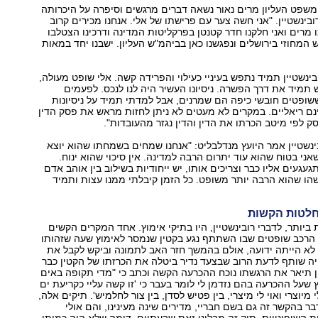
שפט העליון מרים נאור נשאה דברים מרגשים וסיפרה על היכרותה
בינשטיין. "אני חשה צער עם פרישתו של אלי. אנחנו מכירים קרוב
ייתו מרים ואני חלקנו חדר קטנטן בפרקליטות המדינה ודרכינו הצטלבו
 המחוזי בירושלים ונפגשנו כאן בביהמ"ש העליון. ישבנו יחד במאות
בינשטיין תמיד נתפש בעיניי כעילוי והפרידה קשה. אלי שופט מעולה,
תמיד את דרך הפשרה. ניסיונו העשיר היה לנו לנכס. לפעמים
ופטים חובשי כיפה הם שמרנים, אבל למדתי תמיד על ניסיונות
נם ריאליים. במקרים לא מעטים לא ניתן לחזות מראש את פסק הדין
סק לפי מיטב הכרתו את הדין והדין נגזר מהעובדות".
נשטיין אמר היועץ מנדלבליט: "אנחנו שמחים בשמחתו שהוא יוצא
ני בטוח שהוא עוד יתרום הרבה למדינה. אין סיכוי שהוא ינוח.
געגעים אליו כבר וצריכים אותו, יש ייחודיות בשילוב בין אוהב אדם
הו שהוא הרבה יותר משופט. כל הזמן קיבלתי ממנו עצות ותמיד
חלטות הקשות
יותר, לדברי רובינשטיין, היו בתיקי אימוץ. אחד המקרים הקשים
הרכב שופטים שבו השתתף נגע בקטין שנמסר לאימוץ שעה שזהותו
י לא הייתה ידועה, אולם בהמשך חזר האב לתמונה וביקש לקבל את
 היה שותף לדעת הרוב שבצעד נדיר ביטלה את הכרזתו של הקטין כבר
ין תיאר את הרגשתו נוכח ההכרעה הקשה וכתב כי "מדי תקופה באים
ץ שעל ההכרעה בהם נזדמן לי לומר בעבר כי 'זו קשה עליי כקריעת ים
 מיוצרי ואוי לי מיצרי, בין פטיש לסדן, בין צור לחלמיש'. תיקים אלה,
ר בהקשר זה גם בשם חבריי, מדירים שינה מעינינו, והם אולי