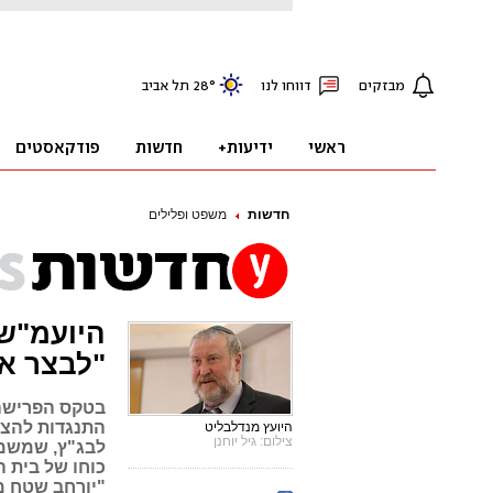
חדשות
משפט ופלילים
היועמ"ש 
"לבצר את
בטקס הפרישה 
התנגדות להצע
היועץ מנדלבליט
צילום: גיל יוחנן
לבג"ץ, שמשמע
כוחו של בית ה
"יורחב שטח מ