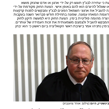
 כי עתירה לבג"ץ תוגש רק על-ידי ארגון או אדם שהנזק מושא
 שעלול להיגרם הוא להם באופן אישי. הצעת החוק מקודמת על-ידי
נה להגביל את ארגוני השמאל הפונים לבג"ץ ומבקשים לפנות קרקעות
, דוגמת המאחז עמונה, שפונה בתחילת חודש פברואר השנה בעקבות
צרה מהומה פוליטית בימין. הצעת החוק היא למעשה תיקון לחוק
 המבקש להגביל ולצמצם משמעותית את זכות העמידה של עותרים.
ין נתניהו אמר בישיבת ראשי הקואליציה ביום ראשון כי הוא יבחן
ינשטיין, היום
(צילום: אוהד צויגנברג)