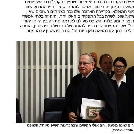
ילת שקד נפרדה גם היא מרובינשטיין בטקס: "דרכו השיפוטית
עולם בסגנון יהודי טוב. אפשר לומר כי סיפור חייו המרתק שזור
יוני המופלא. בקריירה הארוכה שלו נכח בצמתים חשובים שאין
אל שזכו לשרת בכל התפקידים האלו יחד. יהיה זה בלתי אפשרי
 צרות ומקובלות. השופט מעולם לא ראה סתירה בין היותו יהודי
יוני". שקד התייחסה בדבריה למותה של בתו של רובינשטיין, ואמרה
ר לי כי בתך לא נמצאת כאן ביום זה". גם רובינשטיין עצמו מחה
רים שינה מעינינו, הם אולי הקשים שבהכרעות השיפוטיות". השופט
אוהד צויגנברג)