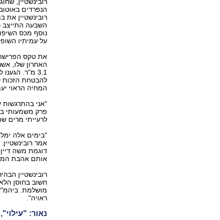
הנפרדים באוטובו
רובינשטיין את ב
השבעה התייצב כה
נוסף מכס השיפוט
על עמיתיו השופט
את טקס הפרישה 
האחרון שלו, אש
3.1 מ"ר. הגע
המחיה הראוי יעמוד ע
"אני בהתרגשות ע
לרעייתי מרים שהולכת עמי 
אמר רובינשטיין.
דוגמת משה דיין, 
אותם אהבת המו
רובינשטיין הבהי
חשוב בחוסן הלא
מושלמת. ביהמ"ש 
ראויה".
נאור: "עילוי",