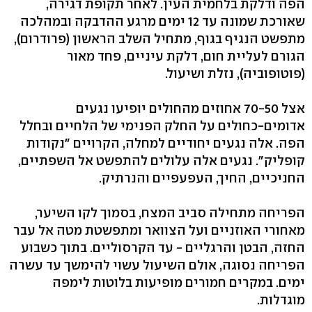
הפה ודלקת בלחמית העין. לאחר תקופת דגירה,
שאורכת שמונה עד 12 ימים מרגע ההדבקה ובמהלכה
מתפשט הנגיף בגוף, מתחיל השלב הראשון (פרודרום),
הגורם לעליית חום, דלקת עיניים, פחד מאור
(פוטופוביה), נזלת ושיעול.
אצל 70-50 אחוזים מהחולים יופיעו נגעים
אדומים-כחולים על החלק הפנימי של הלחיים ובחלל
הפה. אלה נגעים יחודיים למחלה, הקרויים "נקודות
קופליק". נגעים אלה עלולים להתפשט אל השפתיים,
החניכיים, החיך, העפעפיים והנרתיק.
הפריחה מתחילה סביב המצח, בסמוך לקו השיער,
מאחורי האוזניים ועל הצוואר ומתפשטת מטה אל עבר
החזה, הבטן והרגליים - עד הקרסוליים. בתוך כשבוע
הפריחה נסוגה, אולם השיעול עשוי להימשך עד עשרה
ימים. במקרים חמורים מופיעות בלוטות לימפה
מוגדלות.