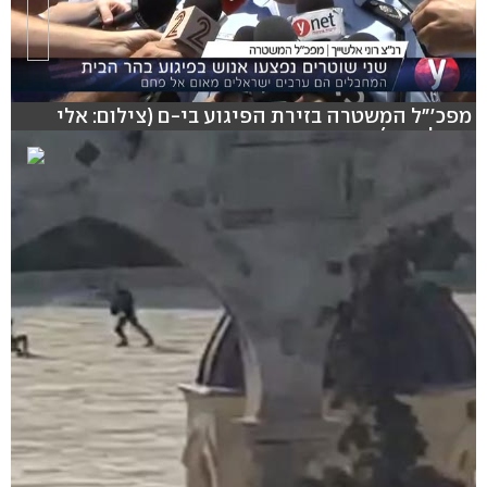
מפכ'"ל המשטרה בזירת הפיגוע בי-ם (צילום: אלי
מנדלבאום)