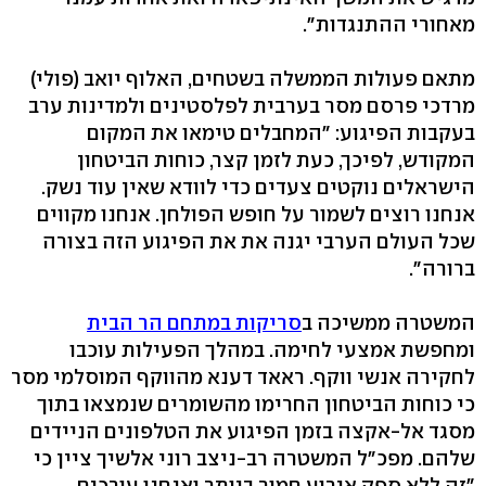
מאחורי ההתנגדות".
מתאם פעולות הממשלה בשטחים, האלוף יואב (פולי)
מרדכי פרסם מסר בערבית לפלסטינים ולמדינות ערב
בעקבות הפיגוע: "המחבלים טימאו את המקום
המקודש, לפיכך, כעת לזמן קצר, כוחות הביטחון
הישראלים נוקטים צעדים כדי לוודא שאין עוד נשק.
אנחנו רוצים לשמור על חופש הפולחן. אנחנו מקווים
שכל העולם הערבי יגנה את את הפיגוע הזה בצורה
ברורה".
המשטרה ממשיכה ב
סריקות במתחם הר הבית
ומחפשת אמצעי לחימה. במהלך הפעילות עוכבו
לחקירה אנשי ווקף. ראאד דענא מהווקף המוסלמי מסר
כי כוחות הביטחון החרימו מהשומרים שנמצאו בתוך
מסגד אל-אקצה בזמן הפיגוע את הטלפונים הניידים
שלהם. מפכ"ל המשטרה רב-ניצב רוני אלשיך ציין כי
"זה ללא ספק אירוע חמור ביותר ואנחנו עורכים