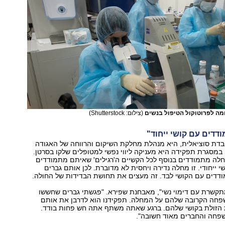
ומה לפרוטוקול הטיפול בנשים
(צילום: Shutterstock)
דדים עם קושי ייחוד"
ובדת סוציאלית, היא מנהלת מחלקת השיקום והרווחה של האגודה
מסגרת תפקידה היא מעניקה ליווי נפשי למטופלים שלקו בסרטן.
חלה מתמודדים בנוסף לכל הקשיים ה'רגילים' שאיתם מתמודדים
י ייחודי. זו מחלה נדירה ויחסית לא מדוברת. לכן אותם גברים
דים עם הקושי לבד. זה מעצים את תחושת הבדידות של החולה.
קשרת עם דימוי נשי", מאבחנת שפירא. "פגשתי גברים שחששו
פחה הקרובה שלהם על המחלה. תפקידנו הוא לדרבן את אותם
הזולת בקושי שלהם. ברגע שאתה משתף אתה חש פחות בודד.
חה והחברים מאוד חשובה".