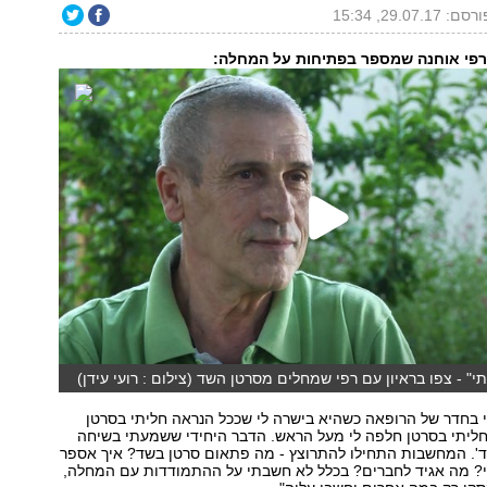
סם: 29.07.17, 15:34
 רפי אוחנה שמספר בפתיחות על המחלה:
י" - צפו בראיון עם רפי שמחלים מסרטן השד (צילום : רועי עידן)
י בחדר של הרופאה כשהיא בישרה לי שככל הנראה חליתי בסרטן
ליתי בסרטן חלפה לי מעל הראש. הדבר היחידי ששמעתי בשיחה
ד'. המחשבות התחילו להתרוצץ - מה פתאום סרטן בשד? איך אספר
י? מה אגיד לחברים? בכלל לא חשבתי על ההתמודדות עם המחלה,