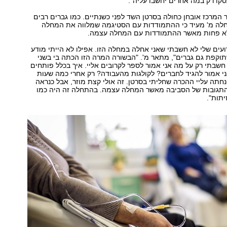
קו רק במה אחרים יחשבו עליה".
ה-63 מאזור המרכז אובחן כחולה בסרטן השד לפני כשנתיים. כמו גברים רבים
לה מ' מעיד כי ההתמודדות עם הסטיגמה שמלווה את המחלה
לא פחות מאשר ההתמודדות עם המחלה עצמה.
ועים שלי לא חשבתי שאני אחלה במחלה הזו. אפילו לא הייתי מודע
וקפת גם גברים", מתאר מ'. "הבשורה המרה הזו הכתה בי בשני
שבתי רק על מה אני אמור לספר לקרובים אליי. איך בכלל פותחים
י אמור להגיד לחברים? לקולגות מהעבודה? רק אחרי כמה שעות
תה עליי ההכרה שחליתי בסרטן. זה אולי קצת מוזר, אבל כנראה
תגובות של הסביבה מאשר המחלה עצמה. בהתחלה זה היה כמו
תות".