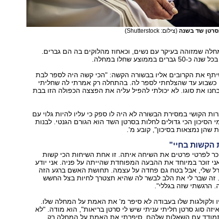
(צילום: Shutterstock)
לה שמזוהה בעיקר עם נשים, וכאחוז מהלוקים בה הם גברים.
ים בממוצע שחלו במחלה.
יתף את הקרובים אליו בבשורה הקשה: "הכי קשה היה לספר לבת
 כשבוע עד שהצלחתי לספר לה. בהתחלה רק אמרתי לה שחליתי
נו את סוגו. לא יכולתי להפיל עליה את הפצצה הכפולה הזו בבת
ות הקושי במסירת הבשורה לא היה לו ספק כי עליו להיות גלוי עם
י הסיכון הכי גדולים לחלות בסרטן השד הוא הגורם הגנטי. לבנות
 שהן נמצאות בסיכון", קובע מ'.
הקשות בחיי"
זוכר לפרטי פרטים את השיחה איתה. זו אחת השיחות הכי קשות
ני זוכר במיוחד את ההבעה המפוחדת שהייתה על פניה. אני יודע
ל שלי, אבל בטח גם פחדה על עצמה. תחושת האשם ברגע הזה
. זה שבר לי את הלב לבשר לה שהיא תצטרך לחיות בצל החשש
 הרגשתי שזה בגללי".
 ולקולגות שלו בעבודה לא סיפר מ' את האמת על המחלה שלו.
זה סוג סרטן חליתי עניתי שיש לי סרטן בריאות", הוא מודה. "לא
התמודד עם השאלות שלהם. סיפרתי את האמת על המחלה רק