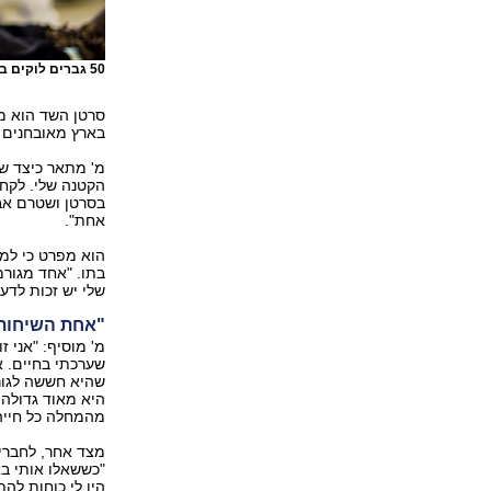
50 גברים לוקים בסרטן שד בשנה
סרטן השד הוא מח
בארץ מאובחנים בכל שנה כ-50 גבר
מ' מתאר כיצד ש
הקטנה שלי. לקח
בסרטן ושטרם אבח
אחת".
הוא מפרט כי למר
בתו. "אחד מגורמ
שלי יש זכות לדעת
"אחת השיחות 
מ' מוסיף: "אני 
שערכתי בחיים. א
שהיא חששה לגור
היא מאוד גדולה
מהמחלה כל חייה.
מצד אחר, לחבריו
"כששאלו אותי באי
היו לי כוחות ל