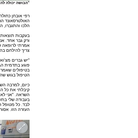
"הבושה יכולה להר
רפי אובחן כחולה
האולטרסאונד הרא
הלכו והתגברו, ה
ורק גבר אחד. אני
אמרתי לרופאה שמ
צריך להילחם בה.
"יש גברים מצ'וא
פוגע בתדמית הג
בטיפולים שאמר ש
הטיפול בגוש שהו
כיום, למרבה הש
קיבלתי את כל ה
השראה. "אני לא 
בעבודה שלי בתעש
לבד. כל מטופל ח
העזרה הזו. אסור