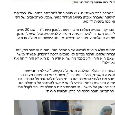
וג". רפי אוחנה
(צילום: רועי עידן)
 במחלה לפני כשנתיים. גוש כואב החל להתפתח בחזה שלו. בבדיקת
שונה שעברה אובחן בשוגג הגידול כגוש שומני. כשהכאבים של רפי
וא פנה בשנית לרופא.
בעקבות תוצאות הבדיקה השנייה נשלח רפי בדחיפות למכון השד. "היו שם 20 נשים
", הוא משחזר. "שלחו דגימה מהגידול לביופסיה וגילו שיש לי סרטן.
פה זו מלחמה. אסור להתייאש. אין מה לעשות. זו מחלה ארורה.
יסטים שלא מוכנים לשמוע על המחלה הזו", מוסיף ומתאר רפי, "זה
ברית שלהם. הרבה גברים לא מוכנים ללכת להיבדק. פגשתי מישהו
אם הוא היה יודע בעבר מה שהוא יודע היום הוא לא היה דוחה את
א גילה".
מחה, רפי בהליך החלמה מהמחלה הקשה. "אני לא התביישתי.
תמיכה מאשתי, מילדיי ומחבריי", משתף רפי בפתיחות מעוררת
יודע אם בלעדי התמיכה הזו הייתי מצליח להתגבר על הסרטן. גם
ייה הצבאית נרתמו לסייע לי. אי אפשר להתגבר על המחלה הזו
ייב להישען על מישהו. מי שמסתיר את המחלה לא יכול לקבל את
 להתבייש, חובה ללכת להיבדק. הבושה הורגת".