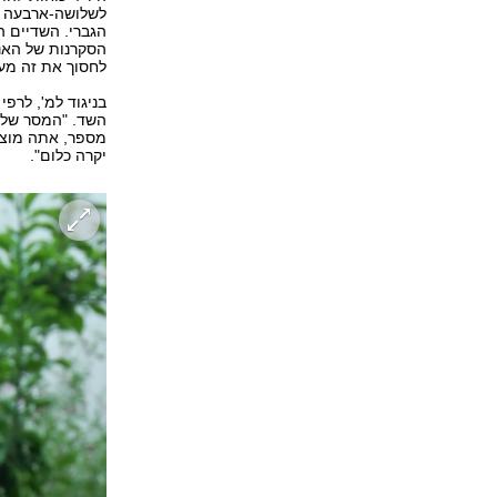
לשלושה-ארבעה ח
הגברי. השדיים ה
הסקרנות של האנש
לחסוך את זה מע
בניגוד למ', לרפ
השד. "המסר שלי 
מספר, אתה מוציא
יקרה כלום".