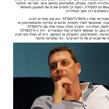
טלוויזיה חכמה, טאבלט, סמארטפון ומחשב אישי. סטרימר מתחבר
באמצעות Bluetooth גם למקלדת, רמקול וכן לסוגים שונים של joystick ומאפשר
במשחקים דרך מסך הטלוויזיה.
yes מיתגה את הסטרימר שלה כ-STINGTV BOX. הוא קטן ממדים ויש בו
ChromeC מובנה, שמאפשר לשדר תמונות, סרטונים ומוזיקה מהסמארטפון או
הטאבלט ישירות למסך הטלוויזיה. החברה מגלה באתר שלה שב-STINGTV
ההקלטות נשמרות בענן, כך שאפשר להקליט מכל המכשירים - דרך ה-STINGTV
זיה החכמה, הסמארטפון, הטאבלט או המחשב. היא לא מגלה אם תציע
של שבועיים של כל הערוצים - כפי שמציעה פרטנר.