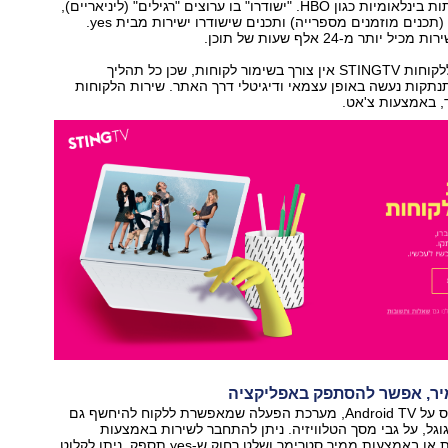
הסכמים עם רשתות בינלאומיות כגון HBO. "ישודרו" בו ערוצים "רגילים" (ליניאריים),
לצד שירות VOD (תכנים מוזמנים מספרייה) ותכנים שישודרו ישירות מבית yes.
ותר מ-24 אלף שעות של תוכן.
yes מדגישה כי ללקוחות STINGTV אין צורך בשימור לקוחות, שכן כל תהליך
תקות נעשה באופן עצמאי ודיגיטלי דרך האתר. שירות הלקוחות
ד, באמצעות צ'אט.
יר, אפשר להסתפק באפליקציה
STINGTV מבוסס על Android TV, מערכת הפעלה שמאפשרת ללקוח להיחשף גם
וגל, על גבי מסך הטלוויזיה. ניתן להתחבר לשירות באמצעות
אפליקציה ייעודית או באמצעות ממיר סטרימר ושלט רחוק ש-yes תספק. ניתן לקלוט