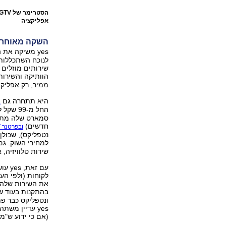
אפליקציה
השקה מאוחרת,
yes משיקה את השירות בצל
הוותיקה והשירו
ממיר, רק אפליקצ
היא תתחרה גם
ב
החל מ-99 שקל לחודש (לא כולל התקנה
חדשים)
ובפרטנר TV
נטפליקס), שכולן
למחירי השוק. גם 
שירות טלוויזיה, 
את השירות שלה,
בהתקנות בעוד שבוע, אחרי ש-15 אלף
yes עדיין מש
(אם כי ידוע ש"מ