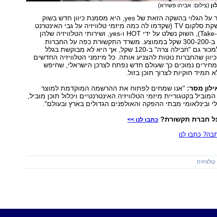
(צילום: אביהו פשירא)
גם אם רב הנסתר על הגלוי בהשקה הזאת של yes, היא מסמנת כיוון חדש בשוק
הטלוויזיה. עד השקת סלקום TV (שקדמו לה כמה מיזמי טלוויזיה על גבי האינטרנט
ו-Take), השוק נשלט על ידי HOT ו-yes, ושירותי הטלוויזיה שלהן
מוצעים לצרכנים ב-300-200 שקל בממוצע. משרד התקשורת כפה על החברות
השולטות בשוק למכור גם "חבילה צרה" ב-120 שקל, אך היא לא מבוקשת בגלל
כיוון שהחברות נוטות להצניע אותה. כל מיזמני הטלוויזיה החדשים
מחירים נמוכים כך שעולם חדש נפתח לצרכן הישראלי, שחיפש
 תמיד חוקיות לצרוך תוכן בזול.
"אנו שמחים לפתוח את ההרשמה המוקדמת למוצר
המוביל בקטגוריית מיזמי הטלוויזיה האינטרנטיים ויכלול תוכן מוביל,
י ובינלאומי מבתי ההפקה והאולפנים הגדולים בארץ ובעולם".
על חברת תקשורת?
כתבו לנו >>
ה? כתבו לנו
טלוויזיה