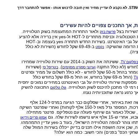
הסטרימר של STINGTV. לא נקבע לו עדיין מחיר ואין חובה לרכוש אותו - אפשר להתחבר דרך
 אך התכנים צפויים להיות עשירים
ולאור התחרות המתעצמת בשוק הטלוויזיה.
פרשת בזק
לנוכח השתכללות הטכנולוגיה וכניסת מתחרים ל-HOT ול-yes אין ברירה אלא להציע
שירותים מוזלים על גבי האינטרנט. בשירות החדש תתחרה yes בעצמה וב-HOT
ת הדומה שהשיקה:
ב-69-49 שקל לחודש (השירות לא כולל
נקסט
יה).
, ששינתה את השוק ב-2014 עם שירות טלוויזיה שמחירו
סלקום TV
),
(ששירות
וערוצי ספורט מסוימים
בטריפל סי
סמארט שלה מתומחר בהחל מ-50 שקל לחודש - לא כולל תשלום על ממיר וסרטים
(החל מ-69 שקל בחודש, או החל מ-89 שקל בחודש כולל
 מספקות שירותי טלוויזיה על גבי האינטרנט במחירים נמוכים יחסית
רמי לוי מתכנן להיכנס לשוק הטלוויזיה.
התכוונה להשיק
גולן טלקום
אך כרגע נראה שתוכניותיה נגנזו.
עם זאת, yes עושה זאת באיחור, אחרי שסלקום כבר הגיעה במרס ל-124 אלף
לקוחות (ולפי הערכות, המספר גדל מאז ל-150 אלף לקוחות) ואחרי שפרטנר השיקה
 שכולל כאמור גם שיתוף פעולה עם נטפליקס. פרטנר מתחילה
 איש נרשמו לשירות שלה. גם
אמזון פריים וידיאו
ונטפליקס כבר פתחו צוהר לצופה הטלוויזיה הישראלי, בעוד ב-yes עדיין התמהמהו.
תהה, שכן אינה חושפת אילו תכנים בדיוק ייכללו בשירות המוזל שלה
שחקי הכס" בפנים) והכי חשוב: כמה הוא יעלה?