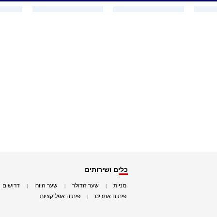
כלים ושירותים
מניות
שער הדולר
שער היורו
דרושים
|
|
|
|
פיתוח אתרים
פיתוח אפליקציות
|
|