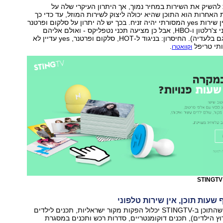
בת להשיק את השירות במחיר נמוך, אך היתרון העיקרי שלה על
האחרות הוא התוכן שהיא יכולה ליצוק לשירות המוזל, עד כדי כך
שההבדל בינו לבין שירות yes המסורתי יהיה זניח. בכך יש לה יתרון על סלקום ופרטנר
(שלא מציעה תכני צ'רלטון ו-HBO, אבל כן מציעה תכני נטפליקס - ואולם אליהם
אפשר להתחבר גם בלעדיה). החיסרון: בניגוד ל-HOT, סלקום ופרטנר, yes עדיין לא
ותי טריפל
.
וקוואטרו
החברה כן מגלה שהתוכן ב-STINGTV יכלול הפקות מקור ישראליות, תכנים לילדים
רוץ הילדים), תכנים דוקומנטריים, סדרות רכש ותכנים במסגרת