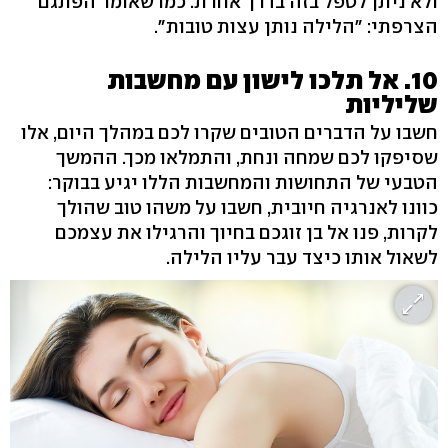
ולא ניתן לטפל בזה בדרך אחרת. כמו שאומר הפתגם
הצרפתי: "הלילה נותן עצות טובות".
10. אל תלכו לישון עם מחשבות
שליליות
חשבו על הדברים הטובים שקרו לכם במהלך היום, אלו
שסיפקו לכם שמחה ונחת, והתמלאו מכך. ההמשך
הטבעי של התחושות והמחשבות הללו יגיע בבוקר:
כוונו לאנרגיה חיובית, חשבו על משהו טוב שהולך
לקרות, פנו אל בן זוגכם בחיוך והרגילו את עצמכם
לשאול אותו כיצד עבר עליו הלילה.