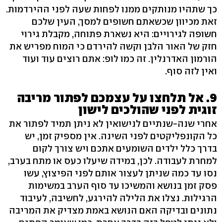
כך שתהיו מנותקים ממנו לפחות שעה לפני ההירדמות.
זאת מכיוון שכשאתם חשופים למסך, העין שלכם
חשופה לגירויים: היא נשארת פתוחה, מקבלת גירוי
חזק של האור הלבן וקשה להירדם כי המוח מפריש את
הורמון האדרנלין. זה כמו לופ: אתם רוצים עוד ועוד
ואין לזה סוף.
9. אל תלחצו על עצמכם לפתור מריבה
זוגית לפני שהולכים לישון
אחרי שנה-שנתיים לנישואין לא ניתן תמיד לפתור את
כל הקונפליקטים לפני השינה. אין מספיק זמן, יש
בדרך כלל ילדים השומעים אתכם ויש צורך לקום
למחרת לעבודה. לכן, במידה שיעלו כעס או מתח בערב,
נסו עד כמה שניתן לעצור אותם לפני הפיצוץ, עשו
פסק זמן בנושא והמשיכו עד סוף הערב במשימות
הרגילות. נצלו את הלילה להירגע, לחשיבה, לעיבוד
נתונים ובדיקה האם הנושא באמת מצדיק את המריבה