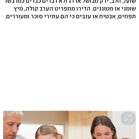
שועל, חלב, ירק מבושל או דג ולא דברים כבדים כמו בשר
שומני או מטוגנים. הדירו מתפריט הערב קולה, מיץ
תפוזים, אבטיח או ענבים כי הם עתירי סוכר ומעוררים.