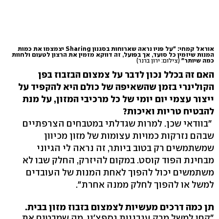
אוראל קמחי: "על פניו נראה שארוחות בסגנון Sharing יצמצמו את כמות
המנות שיזמין כל סועד, אך בפועל, זה דווקא מזמין את הרצון לטעום ולחוות
כמה שיותר"
(צילום: ירון ברנר)
האם זה בכלל נכון לדבר על צמצום הבזבוז בפן
הקולינרי בזמן שהשאיפה של כולם היא להקפיד על
ייצור עצמי יום יומי של כל מרכיבי המזון, על מנת
להבטיח טריות ואיכות?
"בוודאי שכן. למרות שגדלתי במטבחים הצרפתיים
שבהם נזרקות כמויות עצומות של מזון מכיוון
שמשתמשים רק בטוב ביותר, זה נראה לי הגיוני
מבחינת הפוד קוסט. במקום להיזרק, החלק שבו לא
משתמשים יכול להפוך לאחת המנות של העובדים
למשל או להפוך לחלק ממנה אחרת".
תן כמה דרכים מעשיות לצמצום בזבוז מזון בבית.
״קחו למשל מרק עגבניות גספצ׳יו. מה שמבטיח את