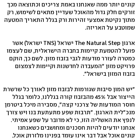
קונים יותר ממה שאנחנו באמת צריכים וכתוצאה מכך
זורקים חלק גדול מהאוכל שעדיין מתאים לשימוש, רק
מתוך נקיטת אמצעי זהירות ורק בגלל התאריך המטעה
שמוטבע על האריזה.
ארגון The Natural Step ישראל (TNS ישראל) אשר
פועל להטמעת קיימות בחברה הישראלית, שם לעצמו
כמטרה לעורר מודעות לגבי בזבוז מזון. לשם כך, הוקם
פרויקט מזון "המעבדה לחדשנות וקיימות לצמצום
בזבוז המזון בישראל".
"יש המון סיבות שגורמות לבזבוז מזון לאורך כל שרשרת
הייצור אבל 45% מהבזבוז קורה בגללנו, כלומר בגלל
חוסר המודעות של צרכני קצה", מסבירה מיכל ביטרמן
מנכ״לית הארגון. "תרבות שפע מתעתעת בנו ויש צורך
לנפץ את האשליה הזו, כי לא מדובר על שפע אמיתי.
אנחנו יודעים להיות חסכנים ומחושבים כשאנחנו
קונים אוכל אבל דבר אינו עומד בפנינו מלזרוק אוכל,