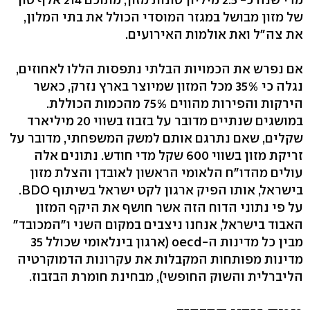
של מזון מבושל במגזר המוסדי הכולל את בתי המלון,
את צה״ל ואת אולמות האירועים.
אם נפרש את הכמויות הבלתי נתפסות הללו לאחוזים,
נגלה כי 35% מכל המזון שמיוצר בארץ נזרק, כאשר
הירקות והפירות מהווים 75% מהכמות הכוללת.
במושגים שנתיים מדובר על בזבוז בשווי 20 מיליארד
שקלים, שאם נתרגם אותם למשק המשפחתי, מדובר על
זריקת מזון בשווי 600 שקל מדי חודש. נתונים אלה
עולים מהדו"ח הלאומי הראשון לאובדן והצלת מזון
בישראל, אותו הפיק ארגון לקט ישראל בשיתוף BDO.
על פי נתוני הדוח הזה אשר חושף את היקף המזון
האבוד בישראל, אנחנו ניצבים במקום השני ו"המכובד"
מבין כל מדינות ה-oecd (ארגון בינלאומי שכולל 35
מדינות מפותחות המקבלות את עקרונות הדמוקרטיה
הליברלית והשוק החופשי), מבחינת חומרת הבזבוז.