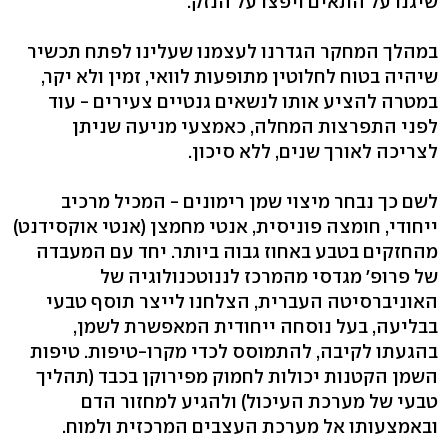
שיגנו על התאים ויפצו על הנזק.
במהלך המחקר הגדרנו לעצמנו שעלינו לפתח תכשיר
שיהיה בטוח לחלוטין מתופעות לוואי, זמין ולא יקר,
במטרה להציע אותו לנשאים גנטיים צעירים - עוד
לפני התפרצות המחלה, כאמצעי מניעה שניתן
לצריכה לאורך שנים, ללא סיכון.
לשם כך נבחר מיצוי שמן רימונים - המכיל מרכיב
ייחודי, חומצה פוניסית, אנטי מחמצן (אנטי אוקסידנט)
מהחזקים בטבע באחוז גבוה ביותר. יחד עם המעבדה
של פרופ' מגדסי מהמרכז לננוטכנולוגיה של
האוניברסיטה העברית, הצלחנו לייצר תוסף טבעי
בבליעה, בעל נוסחה ייחודית המאפשרת לשמן,
בהגעתו לקיבה, להתמוסס לכדי מקרו-טיפות. טיפות
השמן הקטנות יכולות לחמוק מפירוקן בכבד (תהליך
טבעי של מערכת העיכול) ולהגיע למחזור הדם
ובאמצעותו אל מערכת העצבים המרכזית ולמוח.