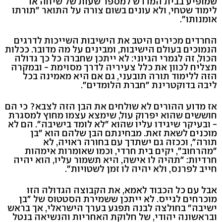
שמופיע בבית המדרש למספר שעות של שיחה או
לימוד שטחי, ולא עונים בשום צורה על התואר "תורתו
אומנותו".
החרדים מכירים היטב את הישיבות השייכות לדרגים
הנמוכים בעולם הישיבות, ומבינים על מה מדובר. ככלות
הכול, זה לגמרי הגיוני: לא ייתכן שחברה כל כך גדולה
תצליח לכוון את כלל צעיריה לדרך מסוימת - ובמקרה
הזה ללימוד תורה תובעני, גם אם היא מאמינה בכל
ליבה בדוקטרינת "חברת הלומדים".
אז מדוע ההורים לא שולחים את הבן הזה לצבא? כי הם
חוששים שהוא יפרוק עול, שימצא עצמו מחוץ למסגרת
- ובעיקר שיגידו עליו שהוא "לא לומד בישיבה". הם לא
מוכנים לשאת זאת. מבחינתם הבן שלהם הוא "בן
תורה", וככזה גם ישתדך עם בחורה ראויה, לא
"מהרחוב", יקים בית חרדי, וכמו שאומרות אימהות
חרדיות: "תהיה לו אישה, היא תשמור עליו, הוא יהיה
חייב לפרנס, ולא יהיה לו זמן לשטויות".
אבל עם כל הכבוד לאמא, את הקבוצה הגדולה הזו
מוכרחים לגייס. לא ייתכן ששמירת הסטטוס של "בן
ישיבה" בחולצה לבנה תפגע בערך הישראלי, אך בראש
ובראשונה יהודי, של חלוקת האחריות והנשיאה בנטל