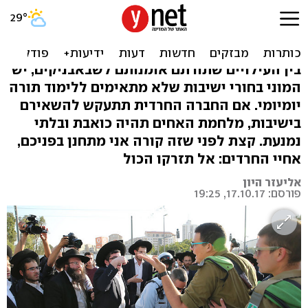
רגע לפני שיהיה מאוחר מדי:
החרדים חייבים לשחרר
בין העילויים שתורתם אומנותם לשבאבניקים, יש
המוני בחורי ישיבות שלא מתאימים ללימוד תורה
יומיומי. אם החברה החרדית תתעקש להשאירם
בישיבות, מלחמת האחים תהיה כואבת ובלתי
נמנעת. קצת לפני שזה קורה אני מתחנן בפניכם,
אחיי החרדים: אל תזרקו הכול
אליעזר היון
פורסם: 17.10.17, 19:25