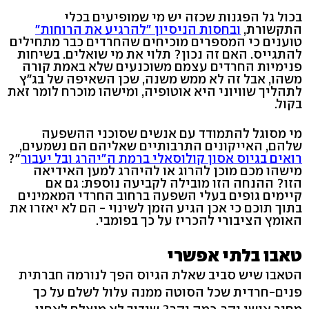
בכול גל הפגנות שכזה יש מי שמופיעים בכלי
התקשורת,
ובחסות הניסיון "להרגיע את הרוחות"
טוענים כי המספרים מוכיחים שהחרדים כבר מתחילים
להתגייס. האם זה נכון? תלוי את מי שואלים. בשיחות
פנימיות החרדים עצמם משוכנעים שלא באמת קורה
משהו, אבל זה לא ממש משנה, שכן השאיפה של בג"ץ
לתהליך שוויוני היא אוטופיה, ומישהו מוכרח לומר זאת
בקול.
מי מסוגל להתמודד עם אנשים שסוכני ההשפעה
שלהם, האייקונים התרבותיים שאליהם הם נשמעים,
רואים בגיוס אסון קולוסאלי ברמת ה"יהרג ובל יעבור
"?
מישהו מכם מוכן להרוג או להיהרג למען האידיאה
הזו? ההנחה הזו מובילה לקביעה נוספת: גם אם
קיימים גופים בעלי השפעה ברחוב החרדי המאמינים
בתוך תוכם כי אכן הגיע הזמן לשינוי - הם לא יאזרו את
האומץ הציבורי להכריז על כך בפומבי.
טאבו בלתי אפשרי
הטאבו שיש סביב שאלת הגיוס הפך לנורמה חברתית
פנים-חרדית שכל הסוטה ממנה עלול לשלם על כך