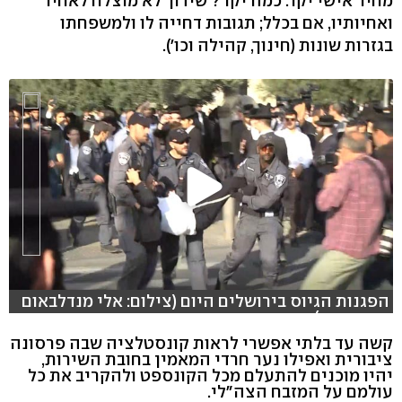
מחיר אישי יקר. כמה יקר? שידוך לא מוצלח לאחיו
ואחיותיו, אם בכלל; תגובות דחייה לו ולמשפחתו
בגזרות שונות (חינוך, קהילה וכו').
הפגנות הגיוס בירושלים היום (צילום: אלי מנדלבאום
וישי פורת)
קשה עד בלתי אפשרי לראות קונסטלציה שבה פרסונה
ציבורית ואפילו נער חרדי המאמין בחובת השירות,
יהיו מוכנים להתעלם מכל הקונספט ולהקריב את כל
עולמם על המזבח הצה"לי.