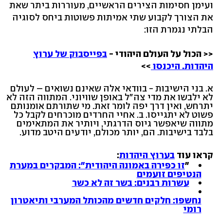
ועימן חסימות הצירים הראשיים, מעוררות ביתר שאת
את הצורך לקבוע שתי אמיתות פשוטות ביחס לסוגיה
הבלתי נגמרת הזו:
<< הכול על העולם היהודי -
בפייסבוק של ערוץ
היהדות. היכנסו
>>
א. בני הישיבות - בוודאי אלה שאינם נשואים – לעולם
לא ילבשו את מדי צה"ל באופן שוויוני. המתווה הזה לא
יתרחש, ואין דרך יפה לומר זאת. מי שתורתם אומנותם
פשוט לא יתגייסו. ב. אחיי החרדים מוכרחים לקבל כל
מתווה שיאפשר גיוס הדרגתי, ויותיר את המתאימים
בלבד בישיבות. הם, יותר מכולם, יודעים היטב מדוע.
קראו עוד
בערוץ היהדות
:
"
זו כפירה באמונה היהודית": המבקרים במערת
הנטיפים זועמים
עשרות רבנים: בשר זה לא כשר
נחשפו: חלקים חדשים מהכותל המערבי ותיאטרון
רומי