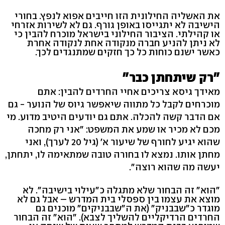
את האשליה החילונית הזו חייבים אפוא לנפץ. בחורי
הישיבה לא יתגייסו באופן גורף. גם לא לשירות אזרחי
או קהילתי. הציבור החילוני בישראל מוכרח להבין כי
לא ניתן להניע חברה מנקודה אחת לנקודה אחרת
כאשר ישנם כוחות כל כך חזקים שמתנגדים לכך.
"רק שיתחתן כבר"
מאידך גיסא צריכים אחיי החרדים להבין: אתם
מוכרחים לקבל כל מתווה שיאפשר גיוס של הנוער - גם
אם הדבר קשה להכלה. אתם גם יודעים היטיב מדוע. מי
מכם לא מכיר או שמע את המשפט: "אני רק מחכה
שהוא יגיע לחורף של שיעור א' (גיל 20 לערך), ואני
מחתן אותו. נמצא לו בחורה טובה שמתאימה לו, יתחתן,
יעשה מה שהוא רוצה".
"הוא" זה הבחור שלא מתגלה כ"עילוי בישיבה". לא
מוצא את עצמו בין ספסלי בית המדרש – אבל גם לא
מוגדר כ"שבבניק" (את ה"שבבניקים" מוכנים גם
החרדים הרדיקליים להשליך לצבא). "הוא" זה הבחור