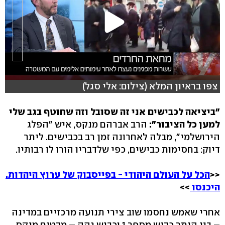
צפו בראיון המלא (צילום: אלי סגל)
"ביציאה לכבישים אני זה שסובל וזה שחוטף בגב שלי
למען כל הציבור":
הרב אברהם מנקס, איש "הפלג
הירושלמי", מבלה לאחרונה זמן רב בכבישים. ליתר
דיוק: בחסימות כבישים, כפי שלדבריו הורו לו רבותיו.
<<
הכל על העולם היהודי - בפייסבוק של ערוץ היהדות.
היכנסו
>>
אחרי שאמש נחסמו שוב צירי תנועה מרכזיים במדינה
– בין היתר כביש מספר 1 וכביש גהה – מבטיח מנקס,