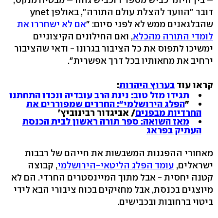
דובר "הוועד להצלת עולם התורה", באולפן ynet
שהבלגאנים ממש לא לפני סיום: "
אם לא ישחררו את
לומדי התורה מהכלא
, ואם החילונים הקיצוניים
ימשיכו לתפוס את כל הציבור בגרונו - ודאי שהציבור
ירחיב את מחאותיו בכל דרך אפשרית".
קראו עוד
בערוץ היהדות
:
תגידו מזל טוב: נינת הרב עובדיה ונכדו התחתנו
"
הפלג הירושלמי": החרדים שמפוררים את
החרדיות מבפנים
/ אביגדור רבינוביץ'
מאז השואה: ספר תורה ראשון לבית הכנסת
העתיק בפראג
מאחורי ההפגנות המשבשות את חייהם של רבבות
ישראלים,
עומד הפלג הליטאי-הירושלמי
, קבוצה
קטנה יחסית - אבל מתוך המיינסטרים החרדי. הם לא
מיוצגים בכנסת, אבל מחזיקים בכוח ציבורי הבא לידי
ביטוי ברחובות ובכבישים.