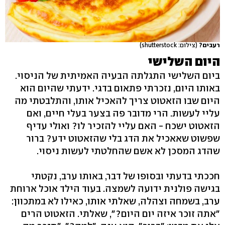
רעבים?
(צילום: shutterstock)
היום השלישי
ביום השלישי התגלתה הבעיה האמיתית של הניסוי.
באותו היום, נזכרתי פתאום בדגי. ידעתי שהיום הוא
היום שבו הזאטוט צריך להאכיל אותו, והתלבטתי מה
עליי לעשות. הרי מדובר פה בצער בעלי חיים, ואם
הזאטוט ישכח - האם עליי להזכיר לו? ואולי עדיף
שפשוט שאאכיל את הדג בלי שהזאטוט ידע? ברור
שהדג המסכן לא אשם שהחלטתי לעשות ניסוי.
חככתי בדעתי ובסופו של דבר, באותו ערב, נקטתי
בגישה פולנית ידועה לשמצה. בעוד הילד אוכל ארוחת
ערב, בשמחה וצהלה, שאלתי אותו, כאילו לא במתכוון:
"אתה זוכר איזה יום היום?", שאלתי. הזאטוט הרים