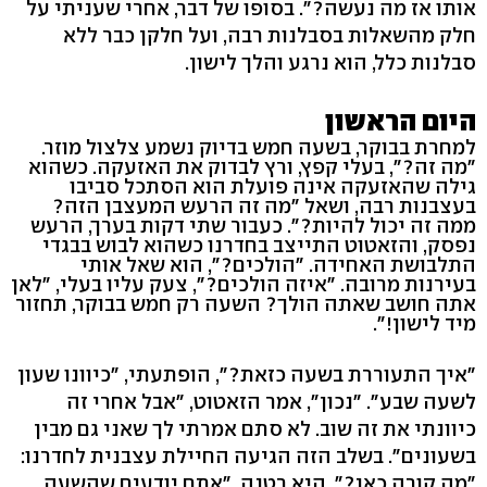
אותו אז מה נעשה?". בסופו של דבר, אחרי שעניתי על
חלק מהשאלות בסבלנות רבה, ועל חלקן כבר ללא
סבלנות כלל, הוא נרגע והלך לישון.
היום הראשון
למחרת בבוקר, בשעה חמש בדיוק נשמע צלצול מוזר.
"מה זה?", בעלי קפץ, ורץ לבדוק את האזעקה. כשהוא
גילה שהאזעקה אינה פועלת הוא הסתכל סביבו
בעצבנות רבה, ושאל "מה זה הרעש המעצבן הזה?
ממה זה יכול להיות?". כעבור שתי דקות בערך, הרעש
נפסק, והזאטוט התייצב בחדרנו כשהוא לבוש בבגדי
התלבושת האחידה. "הולכים?", הוא שאל אותי
בעירנות מרובה. "איזה הולכים?", צעק עליו בעלי, "לאן
אתה חושב שאתה הולך? השעה רק חמש בבוקר, תחזור
מיד לישון!".
"איך התעוררת בשעה כזאת?", הופתעתי, "כיוונו שעון
לשעה שבע". "נכון", אמר הזאטוט, "אבל אחרי זה
כיוונתי את זה שוב. לא סתם אמרתי לך שאני גם מבין
בשעונים". בשלב הזה הגיעה החיילת עצבנית לחדרנו:
"מה קורה כאן?", היא רטנה, "אתם יודעים שהשעה