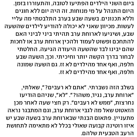
ביום השני הילדים הפתיעו לטובה, והתעוררו בזמן.
היום התנהל על מי מנוחות. זה היה יום ללא חוגים
וללא תכנונים. בשעה שבע בערב התלבטתי מה עליי
לעשות. מכיוון שאני לא יכולה להודיע לילדים שהשעה
שבע, ושיגיעו לארוחת ערב תהיתי ביני לביני האם
להתחכם ופשוט לעמוד ולהכין ארוחת ערב או לחכות
שהם יבינו לבד שהשעה היעודה הגיעה. החלטתי
לבחור בדרך הקשה יותר וחיכיתי. וכך, השעה שבע
חלפה, ואף אחד מהילדים לא זז. גם השעה שמונה
חלפה, ואף אחד מהילדים לא זז.
בשלב הזה נשברתי. "אתם לא רעבים?", שאלתי,
"ארוחת ערב, נגיד, משהו?". "לא", שניהם הודיעו
נחרצות, "ממש לא רעבים". רק חצי שעה לאחר מכן
הזאטוט שאל מה לגבי ארוחת ערב, וגם המתבגר נראה
מתעניין. פתאום הבנתי שבארוחת ערב בשעה שבע יש
איזו רוטינה קבועה שאולי בכלל לא מתאימה לתחושת
הרעב הטבעית שלהם.