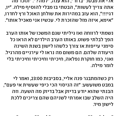
אלי את מבטו: "ברור", הוא ענה, "למה?". "תזכר מה
אתה צריך לעשות", הבטתי בו מבלי להוסיף מילה. "יו,
דגי!!!", הוא עזב במהירות את שולחן האוכל ורץ לחדרו,
"אימא, איזה מזל שהזכרת לי. עכשיו אני מאכיל אותו".
נשמתי לרווחה ואז גיליתי שגם המשכו של אותו הערב
הפך לבלתי פשוט. באותו הערב הילדים לא הראו כל
סימני עייפות או צורך כלשהו לישון בשנת השינה
היעודה שלהם. הם משום מה נראו לי עירניים מהרגיל.
ואני, כמו חוקרת נפלאה, חיכיתי וחיכיתי וחיכיתי בלי
לומר מילה.
רק כשהמתבגר פנה אליי, בסביבות 23:00, ואמר לי
במבט משועשע: "זה הניסוי הכי כיפי שעשית אי פעם",
הבנתי שהוא יודע בדיוק אבל בדיוק מה השעה. וזה
היה השלב שבו אמרתי לשניהם שהם צריכים ללכת
לישון מיד.