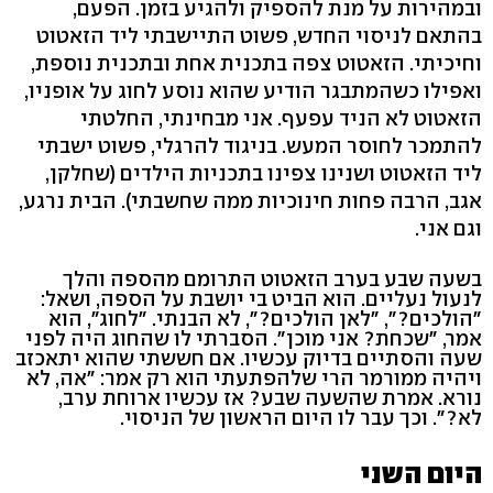
ובמהירות על מנת להספיק ולהגיע בזמן. הפעם,
בהתאם לניסוי החדש, פשוט התיישבתי ליד הזאטוט
וחיכיתי. הזאטוט צפה בתכנית אחת ובתכנית נוספת,
ואפילו כשהמתבגר הודיע שהוא נוסע לחוג על אופניו,
הזאטוט לא הניד עפעף. אני מבחינתי, החלטתי
להתמכר לחוסר המעש. בניגוד להרגלי, פשוט ישבתי
ליד הזאטוט ושנינו צפינו בתכניות הילדים (שחלקן,
אגב, הרבה פחות חינוכיות ממה שחשבתי). הבית נרגע,
וגם אני.
בשעה שבע בערב הזאטוט התרומם מהספה והלך
לנעול נעליים. הוא הביט בי יושבת על הספה, ושאל:
"הולכים?", "לאן הולכים?", לא הבנתי. "לחוג", הוא
אמר, "שכחת? אני מוכן". הסברתי לו שהחוג היה לפני
שעה והסתיים בדיוק עכשיו. אם חששתי שהוא יתאכזב
ויהיה ממורמר הרי שלהפתעתי הוא רק אמר: "אה, לא
נורא. אמרת שהשעה שבע? אז עכשיו ארוחת ערב,
לא?". וכך עבר לו היום הראשון של הניסוי.
היום השני