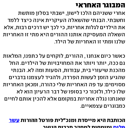
המבוגר האחראי
אחרי ששניהם הלכו לישון, ישבתי בסלון מותשת
וחשבתי. הבנתי שהשאלה העיקרית אינה כיצד ללמד
את הילדים לגלות אחריות, כי לכך יש דרכים רבות, אלא
השאלה המעסיקה אותנו ההורים היא מתי זו האחריות
שלנו ומתי זו האחריות של הילד.
כאשר כיום אנחנו , ההורים, לוקחים על כתפנו, המלאות
גם ככה, יותר ויותר את המחויבויות של הילדים. החל
מהכנת שיעורי בית, עבודות, הסעות ומה לא. הבנתי
שהגיע הזמן לעשות הפרדה, ולהגיד לעצמנו בדברים
מסוימים: עד פה האחריות שלי כהורה, ומכאן האחריות
שלו כילד, ולזכור כי בסופו של דבר הרעיון הוא לא
שאנחנו נגלה אחריות במקומם אלא להכין אותם לחיים
כמבוגרים עצמאיים.
הכותבת היא מייסדת ומנכ"לית פורטל ההורות
עשר
פלוס
ומומחית למחקר תרבות הנוער