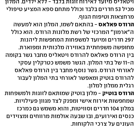
ויטאליס מיועד לאירוח זוגות בלבד - ללא ילדים. המלון
מכיל 53 חדרים בלבד וכולל מתחם ספא המציע טיפולי
מרחצאות וטיפוח הגוף.
הרודס פאלאס
- בהתאם לשמו, המלון הוא למעשה
ה"ארמון" המרכזי של רשת מלונות הרודס. הוא כולל
297 חדרים ומיועד למשפחות המחפשות ליהנות
מחופשה משפחתית באווירה מלכותית ומפוארת.
בין הרודס פאלאס להרודס ויטאליס מחבר גשר בקומה
ה-11 של בתי המלון. הגשר משמש כטרקלין עסקי
לאורחי הרודס. גשר נוסף מחבר בין הרודס פאלאס
להרודס בוטיק ומאפשר לאורחי בתי המלון לעבור
רגלית ממלון למלון.
הרודס בוטיק
- מלון בוטיק שמותאם לזוגות ולמשפחות
שמחפשות אירוח אישי ומפנק לצד מגוון פעילויות.
במלון 104 חדרים וסוויטות, והוא משמש גם כמרכז
כנסים ואירועים, ובו שבעה אולמות מרווחים ומצוידים
העונים על צרכי הלקוחות.