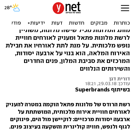
כבוד של מלכים: הרודס מעניק
חוויית נופש אולטימטיבית
מותג המלונות מכיל שישה מלונות, משתייך
לרשת מלונות פתאל ומעניק לאורחים חוויית
נופש מלכותית. על מנת לתת לאורחיו את חבילת
האירוח המלאה, הוא בנוי על ארבעה יסודות,
המרכזים את סביבת המלון, פנים החדרים
והשירותים הנלווים
דורית דגן
עודכן: 29.03.18, 18:21
בשיתוף Superbrands
רשת הרודס של מלונות פתאל הוקמה במטרה להעניק
לאורחים חוויית אירוח מלכותית, המושתתת על
ארבעה יסודות מרכזיים: לוקיישן מול הים, פינוקים
לגוף ולנפש, חוויה קולינרית והשקעה בעיצוב פנים.