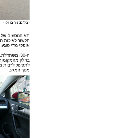
(צילום: ניר בן זקן)
תא הנוסעים של ה
הקשור לאיכות חו
אופקי מדי פוגע 
ה-i30 משתד
בחלק מהמקומות. 
לתפעול לרבות מ
מסך המגע.