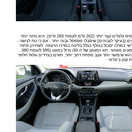
למרות שלגולף בסיס גלגלים קצר יותר (262 ס"מ לעומת 265 ס"מ), היא נוחה יותר
ם (בעיקר לגבוהים) שיסבלו מספסל גבוה יותר - אם כי נוח לגישה -
לישי במרכז יסבול בגולף בגלל בליטה במרכז הרצפה. לשתיהן פתחי
מיזוג נפרדים לנוסעים מאחור. תא המטען של ה-i30 גדול במעט (395 לעומת 380
 הוא שימושי יותר עקב מפתח רחב יותר, תאים בצדדים וגלגל חלופי
 קטן ביונדאי.