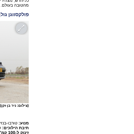
כל-חדש, מצהירים
מהטובה בעולם.
פולקסווגן גול
(צילום: ניר בן זקן)
מנוע:
טורבו-בנזין, 1.4 ליטר, 25
תיבת הילוכים:
ש
זינוק ל-100 קמ"ש, מהירות מרבית: