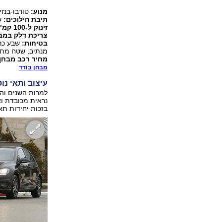
מנוע:
טורבו-בנזין, 1.4 ליטר, 40
תיבת הילוכים:
ש
זינוק ל-100 קמ"ש, מהירות מרבית:
צריכת דלק במבח
בטיחות:
שבע כרי
מנתיב, שטח מת וער
מחיר רכב מבחן 
מבחן בודד
עיצוב ותאי נו
למרות השנים והת
בזכות יחידות תא