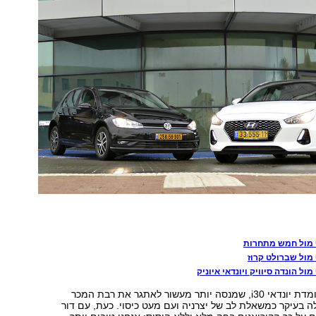
ף מול חמש מתחרות
 מול שברולט קרוז
מול הונדה סיוויק ויונדאי איוניק
בפינה האחרת עומדת יונדאי i30, שמנסה יותר מעשור לאתגר את רבת המכר
ה בעיקר כמשאלת לב של יצרניה ועם מעט כיסוי. כעת, עם דור