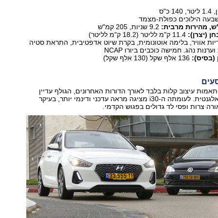
1 כ"ס
בעה הילוכים כפולת-מצמד
9.2 שניות, 205 קמ"ש
ן (יצרן):
11.4 ק"מ לליטר (18.2 ק"מ לליטר)
ות אוויר, בלימה אוטונומית, בקרת שיוט אדפטיבית, התראת סטיה
נות נהג. חמישה כוכבים ביורו NCAP
(בסיס):
136 אלף שקל (130 אלף שקל)
סעים
אמות עיצוב קלות בלבד לאורך הדורות האחרונים, הגולף עדיין
נראית מכובדת ואלגנטית. לעומתה ה-i30 מציגה מראה עדכני ודינמי יותר, בעיקר
ורה צרות ופסי לד גדולים בפגוש הקדמי.