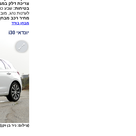
צריכת דלק במבח
בטיחות:
שבע כרי
לערנות נהג, מובילא
מחיר רכב מבחן:
מבחן בודד
יונדאי i30
(צילום: ניר בן זקן)