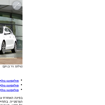
(צילום: ניר בן זקן)
פולקסווגן גול
פולקסווגן גולף
פולקסווגן גולף 
הגרמנייה. בתחיל