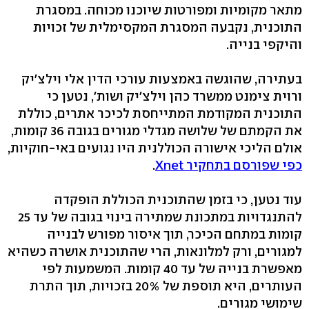
מתאר מקומיות ומפורטות שיוכנו מכוחה. במסגרת
התוכנית, נקבעה המסגרת המקסימלית של זכויות
והיקפי בנייה.
בעתירה, שהוגשה באמצעות עורכי הדין אלי וילצ'יק
ורוית צימנט ממשרד כהן וילצ'יק ושות', נטען כי
התוכנית המקודמת המתייחסת לכיכר אתרים, כוללת
את הקמתם של שלושה מגדלי מגורים בגובה 36 קומות,
אולם הליכי אישורה הכוללנית היו נגועים באי-חוקיות,
כפי שפורסם בתחקיר Xnet
.
עוד נטען, כי בזמן שהתוכנית הכוללת הופקדה
להתנגדויות במתכונת שמתירה בינוי בגובה של עד 25
קומות במתחם הכיכר, תוך איסור מפורש לבנייה
למגורים, ורק למלונאות, הרי שהתוכנית אושרה כשהיא
מאפשרת בנייה של עד 40 קומות. המשמעות לפי
העותרים, היא תוספת של 20% בזכויות, תוך התרת
שימושי מגורים.