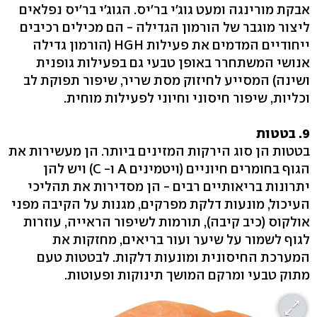
אבקת מורינגה ומעט גוג'י בר'יס. הגוג'י בר'יס נפלאים
ליצור מוגבר של הורמון הגדילה - הם מכילים רכיבים
ייחודיים המדמים את פעילות HGH (הורמון גדילה
אנושי המשתחרר באופן טבעי גם בפעילות גופנית
ושינה) המסייע לחיזוק מסת שריר, שיפור תפוקת לב
וכליות, שיפור חיסוני וחיוני לפעילות מוחית.
9. בטטות
בטטות הן סוג הירקות המזינים ביותר. הן מעשירות את
הגוף בחומרים חיוניים (ויטמינים A ו- C) ויש להן
יתרונות בריאותיים רבים - הן מסדירות את תהליכי
העיכול, מונעות דלקת מפרקים, מגנות על הקיבה מפני
אולקוס (כיב קיבה), תורמות לשיפור הראייה, עוזרות
לגוף לשמור על שיער ועור בריאים, מחזקות את
המערכת החיסונית ומונעות דלקות. לבטטות טעם
מתוק טבעי ומרקם המושך תינוקות ופעוטות.