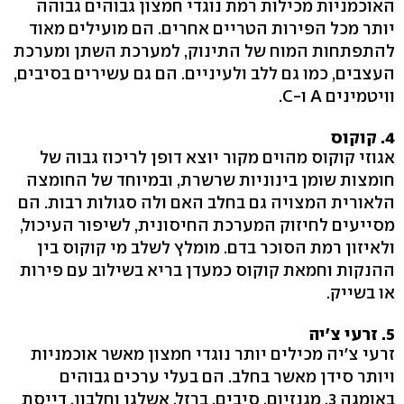
האוכמניות מכילות רמת נוגדי חמצון גבוהים גבוהה
יותר מכל הפירות הטריים אחרים. הם מועילים מאוד
להתפתחות המוח של התינוק, למערכת השתן ומערכת
העצבים, כמו גם ללב ולעיניים. הם גם עשירים בסיבים,
וויטמינים A ו-C.
4. קוקוס
אגוזי קוקוס מהוים מקור יוצא דופן לריכוז גבוה של
חומצות שומן בינוניות שרשרת, ובמיוחד של החומצה
הלאורית המצויה גם בחלב האם ולה סגולות רבות. הם
מסייעים לחיזוק המערכת החיסונית, לשיפור העיכול,
ולאיזון רמת הסוכר בדם. מומלץ לשלב מי קוקוס בין
ההנקות וחמאת קוקוס כמעדן בריא בשילוב עם פירות
או בשייק.
5. זרעי צ'יה
זרעי צ'יה מכילים יותר נוגדי חמצון מאשר אוכמניות
ויותר סידן מאשר בחלב. הם בעלי ערכים גבוהים
באומגה 3, מגנזיום, סיבים, ברזל, אשלגן וחלבון. דייסת