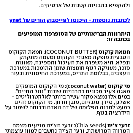
ולהקפיא בתבניות קטנות של ארטיקים.
לכתבות נוספות - היכנסו לפייסבוק הורים של ynet
היתרונות הבריאותיים של הסופרפוד המופיעים
בכתבה זו:
חמאת קוקוס
(COCONUT BUTTER): חמאת הקוקוס
הטבעית מופקת מאגוזי הקוקוס וטעמה מתקתק
ונפלא. היא משפרת את העיכול והספיגה, מאזנות
סוכר, מעניקה לגוף חומצות שומן התומכות במערכת
העצבים, בבלוטת התריס, במערכת החיסונית ובעור.
מי קוקוס
(coconut water): מי הקוקוס המופקים
מאגוז צעיר מכונים בתרבויות שונות "נוזל החיים".
במים אלו נמצא מקור עשיר ביותר לאלקטרוליטים -
אשלגן, סידן, מגנזיום, מנגן וזרחן. מי הקוקוס זהים
כמעט למבנה הפלזמה של דם האדם ובכוחם לשמור על
הידרציה בגוף.
זרעי צ׳יה
(Chia seeds): זרעי הצ׳יה מגיעים מצמח
המרווה המרושתת, זרעי הצ׳יה נחשבים למזון עוצמתי