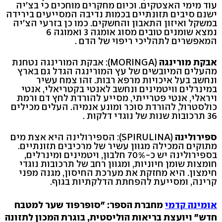
עוד מימי האצטקים. וכיום מחקרים מוחכים כי בצ׳יה
ישנם סיבים תזונתיים בכמות נדיבה המסייעים בירידה
במשקל ואיזון התאבון והחשקים. כמו כן בזרעי הצ׳יה
נמצא שומנים טובים מסוג אומגה 3 ואמוגה 6
המאפשרים לתהליכי ריפוי של הדם .
אבקת מורינגה
(MORINGA): אבקת המורינגה נטחנת
מהעלים המיובשים של עץ המורינגה הגדל גם בארץ
ונחשב בעל איכויות מרפא רבות. זהו צמח עשיר
במינרלים וויטמינים ונחשב לאנטי בקטריאלי, אנטי
ויראלי, אנטי פטרייתי, מסייע להורדת לחץ דם ורמת
כולסטרול, להורדת סוכר ומונע אנמיה. העלים מכילים
36 תרכובות שנות של נוגדי דלקות .
ספירולינה
(SPIRULINA): הספירולינה היא אצת מים
מתוקים המכילה מגוון עשיר של מרכיבים תזונתיים.
בספירולינה יש כ-70% חלבון, ויטמינים ומינרלים,
חומצות שומן חיוניות, ומגוון רחב של תרכובות נוגדי
חימצון. היא מחזקת את מערכת החיסון, מגנה מפני
קרינה, ומסייעת להפחתת הדלקתיות בגוף.
אומינה קדמי
מחברת הספר: "סופרפוד שער למטבח
חדש" ויועצת בריאות הוליסטית, בוגרת המכון לתזונה