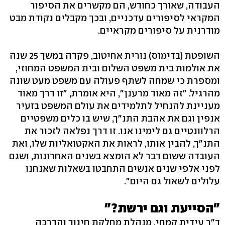
העבודה, שאורך כחודש, הם מקשרים את הסיפור
המקראי לסיפורים עדכניים, ובכך מקבלים נקודת מבט
מודרנית על סיפורים מקראיים.
השופטת (בדימוס) נורית אחיטוב, פקדה במשך 25 שנה
את אולמות בית משפט השלום ובית המשפט המחוזי,
ומספרת כי שמחה לשתף פעולה עם משפט מעט שונה
מהרגיל. "זה מאוד מרענן", היא אומרת, "זו דרך מאוד
מעניינת להנחיל לתלמידים את עולם המשפט בזעיר
אנפין וגם את אהבת התנ"ך, שיש בו כלים משפטיים
הרלוונטיים גם לימינו אנו. זו דרך נפלאה לזכור את
התנ"ך, להבין אותו, לראות את האקטואליות שלו, ואת
העובדה ששום דבר לא הומצא בשנים האחרונות, ושגם
לפני אלפי שנים אנשים התחבטו בשאלות שאנחנו
עלולים לשאול גם היום".
"הסייעת וגם ירשת?"
ד"ר עידית קמחי, מנהלת מחלקת חינוך והדרכה