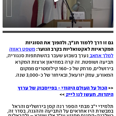
גם זו דרך ללמוד תנ"ך, ולהפוך את הסוגיות
המקראיות לאקטואליות בקרב הנוער:
משפט ראווה
למלך אחאב
נערך בשבוע שעבר בהשתתפות סנגוריה,
תביעה ושופטת. זה קרה במוזיאון ארצות המקרא
בירושלים, מרחק של כ-160 קילומטרים ממקום
המאורע, עמק יזרעאל, ובאיחור של כ-3,000 שנה.
<<
הכול על העולם היהודי - בפייסבוק של ערוץ
היהדות. תעשו לנו לייק
>>
תלמידי י"ב מבתי הספר רנה קסן בירושלים והראל
במבשרת היו אחראים על התביעה וההגנה, בסדר זה,
כשלרנה-קסנים מסייע עו"ד אלי שוורץ – ולהראלים,