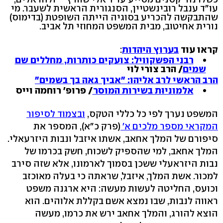
עו"ד ענבל רובינשטיין, הסנגורית הראשית לשעבר. מי
שהתבקשה להכריע בסוגיה הייתה השופטת (בדימוס)
נורית אחיטוב, מבית המשפט המחוזי תל אביב.
קראו עוד
בערוץ היהדות
:
רבני הפשקוויל: צועקים כותרות, מחללים שם
שמים
/ הרב צורי לוי
הרב הראשי לרב אליהו: "אביך גאה בך בשמים"
אלמוניוּת בשירות המוסר
/ פרופ' רוחמה וייס
המשפט נערך לפי כל כללי הטקס,
ובצמוד לסיפור
המקראי מספר מלכים א'
(פרק כ"א), המספר את
סיפורם של המלך אחאב, אשתו איזבל ונבות היזרעאלי.
המלך אחאב, למי שהספיק לשכוח, חשק בכרמו של
נבות היזראעלי ששכן בסמוך לארמונו, אלא שזה סירב
למכור. אשת המלך, איזבל, שראתה כי בעלה מאוכזב
וכועס, החליטה לעשות מעשה: היא ארגנה משפט
ראווה לנבות, שבו נמצא אשם בקללת אלוהים. הוא
הוצא להורג, והמלך אחאב ירש את כרמו, מעשה