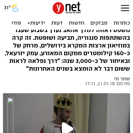
ריאליטי תנ"ך: האישה פשעה,
המנהיג נאשם
משפט ראווה למלך אחאב נערך בשבוע שעבר
בהשתתפות סנגוריה, תביעה ושופטת. זה קרה
במוזיאון ארצות המקרא בירושלים, מרחק של
כ-160 קילומטרים ממקום המאורע, עמק יזרעאל,
ובאיחור של כ-3,000 שנה: "דרך נפלאה לראות
ששום דבר לא הומצא בשנים האחרונות"
שחר חי
פורסם: 21.01.18, 17:11