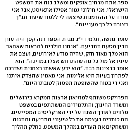
ספר. אתה מרחיב אופקים ומשלב בזה את המשפט
הישראלי. אני חילוני גמור, אפילו אתאיסט, אבל אני
מודה על ההזדמנות שיצאה לי ללמוד שיעור תנ"ך
בצורה כל כך מעניינת".
עומר מנשה, תלמיד י"ב מבית הספר רנה קסן היה עורך
הדין מטעם התביעה. "אנחנו הולכים להראות שאחאב
הוא מלך מאוד חזק, שהיה מודע לאירועים, ועצם את
עיניו אל מול כל מה שהתרחש אצלו במדינה", הוא
אומר ברצינות רבה. "הוא ידע שאשתו רצחנית ושדרכה
לפתרון בעיות היא אלימות. אני מאמין שהצדק איתנו
ואני די בטוח שהשופטת תפסוק לטובתו היום".
הפרויקט משותף למוזיאון ארצות המקרא בירושלים
ומשרד החינוך, והתלמידים המשתתפים במשפט
מלווים לאורך השנה על ידי הפרקליטים המסייעים.
הם כותבים בעצמם את כל טיעוני התביעה וההגנה,
ומשחקים את העדים במהלך המשפט. כחלק תהליך