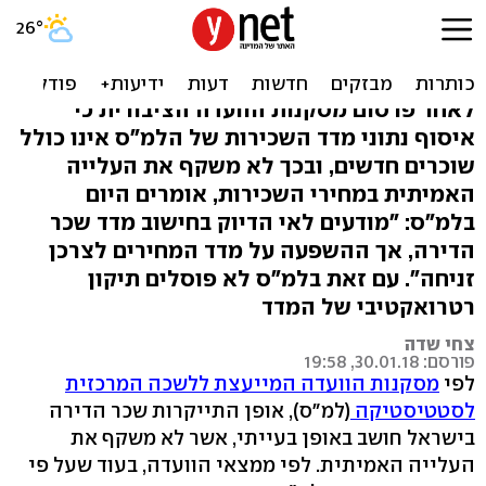
הלמ"ס על החישוב הבעייתי
של מחירי השכירות: "זניח"
לאחר פרסום מסקנות הוועדה הציבורית כי
איסוף נתוני מדד השכירות של הלמ"ס אינו כולל
שוכרים חדשים, ובכך לא משקף את העלייה
האמיתית במחירי השכירות, אומרים היום
בלמ"ס: "מודעים לאי הדיוק בחישוב מדד שכר
הדירה, אך ההשפעה על מדד המחירים לצרכן
זניחה". עם זאת בלמ"ס לא פוסלים תיקון
רטרואקטיבי של המדד
צחי שדה
פורסם: 30.01.18, 19:58
לפי
מסקנות הוועדה המייעצת ללשכה המרכזית
לסטטיסטיקה
(למ"ס), אופן התייקרות שכר הדירה
בישראל חושב באופן בעייתי, אשר לא משקף את
העלייה האמיתית. לפי ממצאי הוועדה, בעוד שעל פי