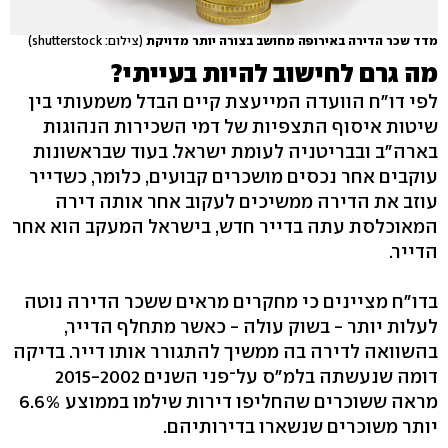
מדד שכר הדירה באירופה מחושב בצורה יותר מדויקת
(צילום: shutterstock)
מה גרם לחישוב להיות בעייתי?
לפי דו"ח הוועדה המייעצת קיים הבדל משמעותי בין
שיטות איסוף התצפיות של דמי השכירות הנהוגות
בארה"ב ובבריטניה לעומת ישראל. בעוד שבראשונות
עוקבים אחר נכסים מושכרים קבועים, כלומר, כשדייר
עוזב את הדירה ממשיכים לעקוב אחר אותה דירה
המאוכלסת עתה בדייר חדש, בישראל המעקב הוא אחר
הדייר.
בדו"ח מציינים כי מחקרים מראים ששכר הדירה נוטה
לעלות יותר - בשוק עולה - כאשר מתחלף הדייר,
בהשוואה לדירה בה ממשיך להתגורר אותו דייר. בדיקה
דומה שנעשתה בלמ"ס על־פני השנים 2015-2002
מראה ששוכרים שהחליפו דירות שילמו בממוצע 6.6%
יותר משוכרים שנשארו בדירותיהם.